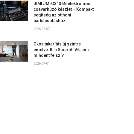
JIMI JM-G3136N elektromos
csavarhúzó készlet – Kompakt
segítség az otthoni
barkácsoláshoz
2026-07-07
Okos takarítás új szintre
emelve: Itt a SmartAI V6, ami
mindent felszív
2026-07-01