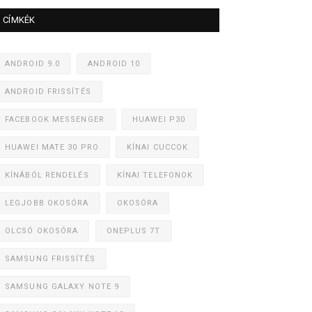
CÍMKÉK
ANDROID 9.0
ANDROID 10
ANDROID FRISSÍTÉS
FACEBOOK MESSENGER
HUAWEI P30
HUAWEI MATE 30 PRO
KÍNAI CUCCOK
KÍNÁBÓL RENDELÉS
KÍNAI TELEFONOK
LEGJOBB OKOSÓRA
OKOSÓRA
OLCSÓ OKOSÓRA
ONEPLUS 7T
SAMSUNG FRISSÍTÉS
SAMSUNG GALAXY NOTE 9