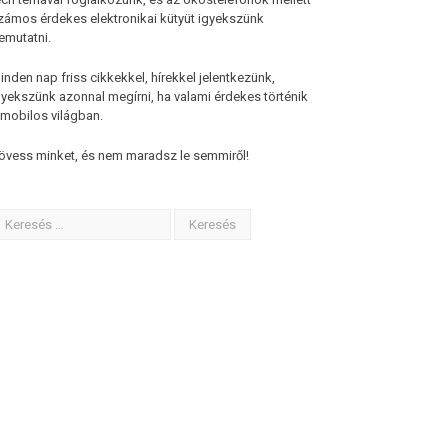
zámos érdekes elektronikai kütyüt igyekszünk
emutatni.
inden nap friss cikkekkel, hírekkel jelentkezünk,
gyekszünk azonnal megírni, ha valami érdekes történik
 mobilos világban.
övess minket, és nem maradsz le semmiről!