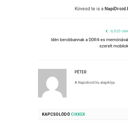
Kövesd te is a
NapiDroid.
ELŐZŐ CIK
Idén berobbannak a DDR4-es memóriáva
szerelt mobilo
PÉTER
A Napidroid.hu alapítója.
KAPCSOLÓDÓ
CIKKEK