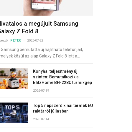
ivatalos a megújult Samsung
alaxy Z Fold 8
zerző:
PÉTER
2026-07-22
 Samsung bemutatta új hajlítható telefonjait,
melyek közül az alap Galaxy Z Fold 8 lett a…
Konyhai teljesítmény új
szinten: Bemutatkozik a
BlitzHome BH-228C turmixgép
2026-07-19
Top 5 népszerű kínai termék EU
raktárról júliusban
2026-07-14