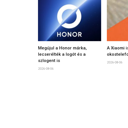
Megújul a Honor márka,
A Xiaomi i
lecserélték a logót és a
okostelef
szlogent is
2026-08-06
2026-08-06