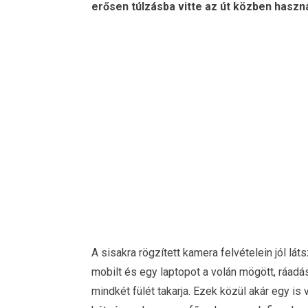
erősen túlzásba vitte az út közben haszn
A sisakra rögzített kamera felvételein jól lá
mobilt és egy laptopot a volán mögött, ráadás
mindkét fülét takarja. Ezek közül akár egy i