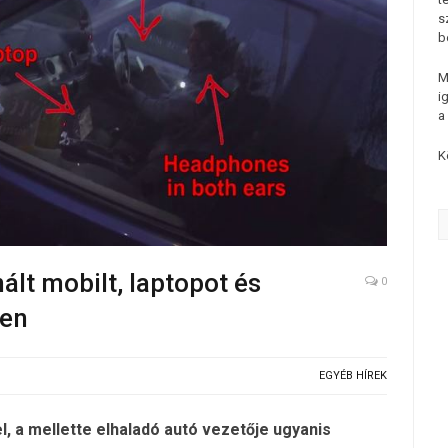
s
b
M
i
a
K
ált mobilt, laptopot és
0
ben
EGYÉB HÍREK
el, a mellette elhaladó autó vezetője ugyanis