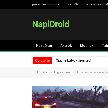
péntek, augusztus 7
Kezdőlap
Felhasználási fel
NapiDroid
Kezdőlap
Akciók
Mobilok
Tab
Kiárusítás
Xiaomi kütyük áron alul
»
»
Főoldal
Egyéb hírek
Ez a férfi egyszerre h