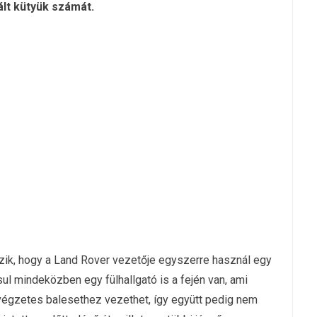
ált kütyük számát.
tszik, hogy a Land Rover vezetője egyszerre használ egy
ul mindeközben egy fülhallgató is a fején van, ami
s végzetes balesethez vezethet, így együtt pedig nem