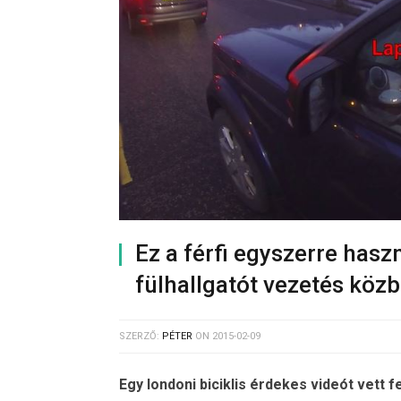
Ez a férfi egyszerre haszn
fülhallgatót vezetés köz
SZERZŐ:
PÉTER
ON
2015-02-09
Egy londoni biciklis érdekes videót vett f