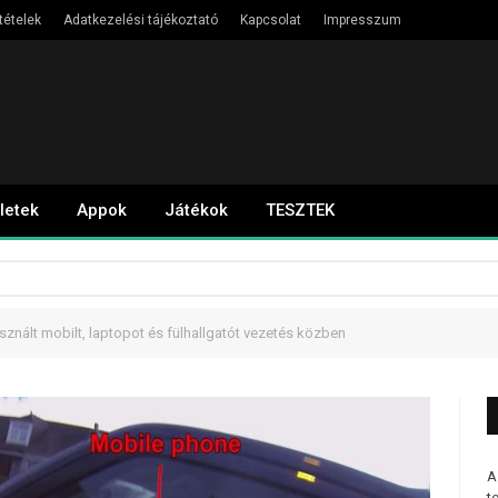
tételek
Adatkezelési tájékoztató
Kapcsolat
Impresszum
letek
Appok
Játékok
TESZTEK
asznált mobilt, laptopot és fülhallgatót vezetés közben
A
t