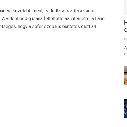
hanem közelebb ment, és tudtára is adta az autó
. A videót pedig utána feltöltötte az internetre, a Land
H
séges, hogy a sofőr szép kis büntetés előtt áll.
G
S
A
a