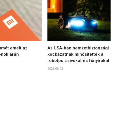
smét emelt az
Az USA-ban nemzetbiztonsági
onok árán
kockázatnak minősítették a
robotporszívókat és fűnyírókat
2026-08-03