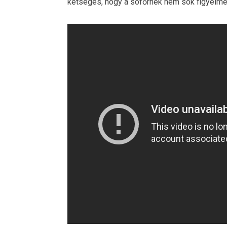
kétséges, hogy a sofőrnek nem sok figyelme jut