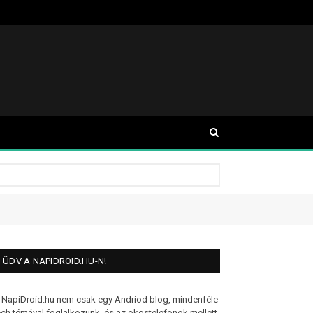
ÜDV A NAPIDROID.HU-N!
 NapiDroid.hu nem csak egy Andriod blog, mindenféle
ech témával foglalkozunk, és az okostelefonok mellett