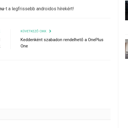
hu
-t a legfrissebb androidos hírekért!
K
KÖVETKEZŐ CIKK
l
Keddenként szabadon rendelhető a OnePlus
k
One