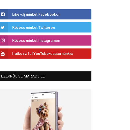
Like-olj minket Facebookon
Kövess minket Twitteren
Kövess minket Instagramon
Iratkozz fel YouTube-csatornánkra
EZEKRŐL SE MARADJ LE