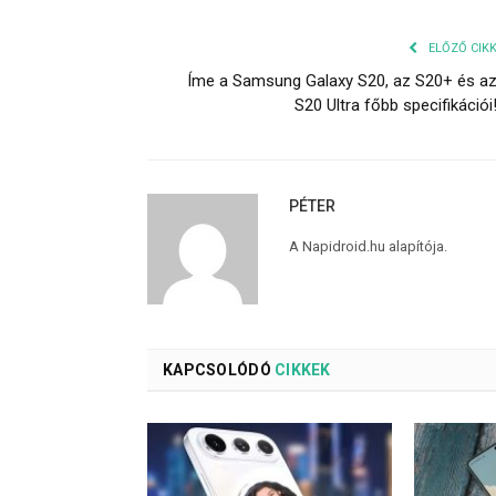
ELŐZŐ CIK
Íme a Samsung Galaxy S20, az S20+ és a
S20 Ultra főbb specifikációi
PÉTER
A Napidroid.hu alapítója.
KAPCSOLÓDÓ
CIKKEK