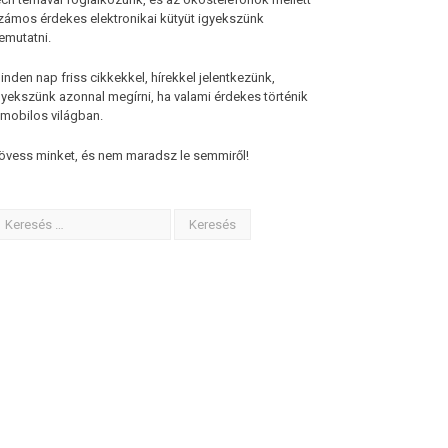
zámos érdekes elektronikai kütyüt igyekszünk
emutatni.
inden nap friss cikkekkel, hírekkel jelentkezünk,
gyekszünk azonnal megírni, ha valami érdekes történik
 mobilos világban.
övess minket, és nem maradsz le semmiről!