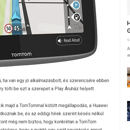
H
G
S
A
a
, ha van egy jó alkalmazásbolt, és szerencsére ebben
y tölti be ezt a szerepet a Play Áruház helyett.
zik majd a TomTommal kötött megállapodás, a Huawei
koznak be, és az eddigi hírek szerint késés nélkül
szont még nem biztos, hogy konkrétan a TomTom
ehetséges, hogy a gyártó egy saját navigációs appot