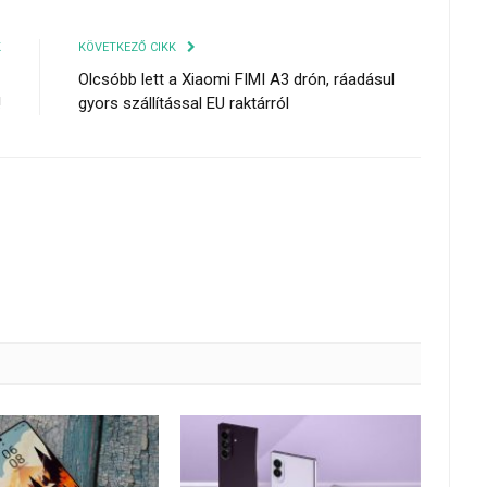
K
KÖVETKEZŐ CIKK
z
Olcsóbb lett a Xiaomi FIMI A3 drón, ráadásul
!
gyors szállítással EU raktárról