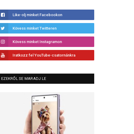
Like-olj minket Facebookon
Kövess minket Twitteren
Kövess minket Instagramon
Iratkozz fel YouTube-csatornánkra
EZEKRŐL SE MARADJ LE