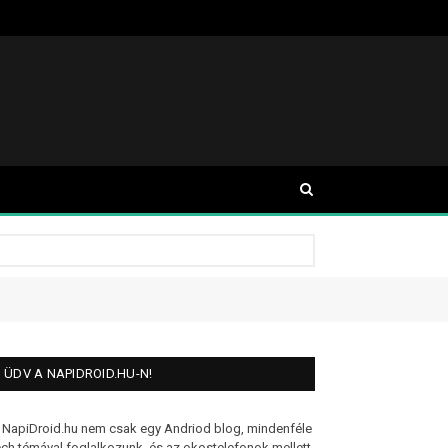
ÜDV A NAPIDROID.HU-N!
 NapiDroid.hu nem csak egy Andriod blog, mindenféle
ech témával foglalkozunk, és az okostelefonok mellett