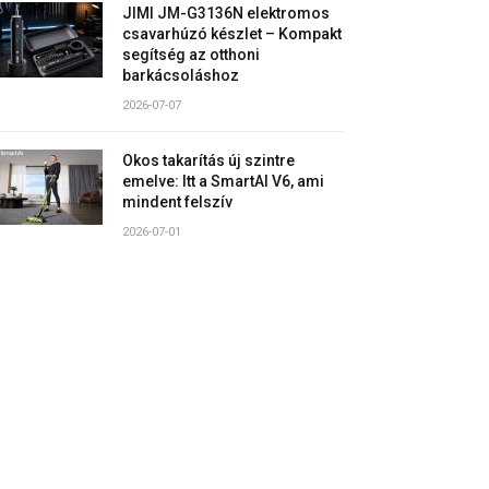
JIMI JM-G3136N elektromos
csavarhúzó készlet – Kompakt
segítség az otthoni
barkácsoláshoz
2026-07-07
Okos takarítás új szintre
emelve: Itt a SmartAI V6, ami
mindent felszív
2026-07-01