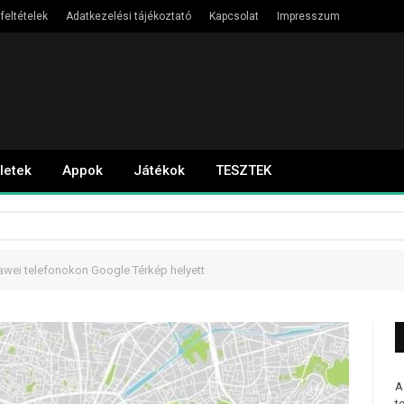
feltételek
Adatkezelési tájékoztató
Kapcsolat
Impresszum
letek
Appok
Játékok
TESZTEK
awei telefonokon Google Térkép helyett
A
t