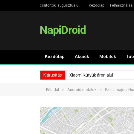
csütörtök, augusztus 6
Kezdőlap
Felhasználási 
NapiDroid
Kezdőlap
Akciók
Mobilok
Tab
Kiárusítás
Xiaomi kütyük áron alul
»
»
Főoldal
Android mobilok
Ez fut majd a Hu