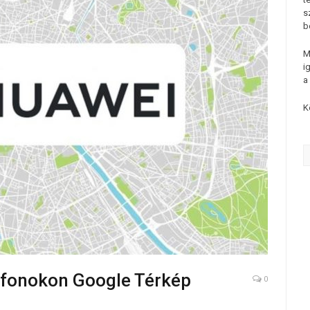
s
b
M
i
a
K
lefonokon Google Térkép
0