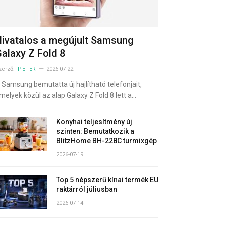
ivatalos a megújult Samsung
alaxy Z Fold 8
zerző:
PÉTER
2026-07-22
 Samsung bemutatta új hajlítható telefonjait,
melyek közül az alap Galaxy Z Fold 8 lett a…
Konyhai teljesítmény új
szinten: Bemutatkozik a
BlitzHome BH-228C turmixgép
2026-07-19
Top 5 népszerű kínai termék EU
raktárról júliusban
2026-07-14