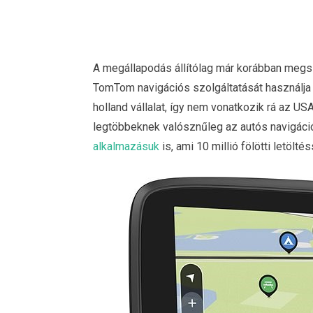
A megállapodás állítólag már korábban megsz
TomTom navigációs szolgáltatását használja
holland vállalat, így nem vonatkozik rá az US
legtöbbeknek valósznűleg az autós navigáci
alkalmazásuk
is, ami 10 millió fölötti letölt