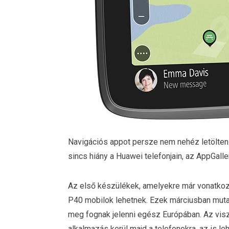
Navigációs appot persze nem nehéz letölteni
sincs hiány a Huawei telefonjain, az AppGaller
Az első készülékek, amelyekre már vonatko
P40 mobilok lehetnek. Ezek márciusban mutat
meg fognak jelenni egész Európában. Az vi
alkalmazás kerül majd a telefonokra, az is l