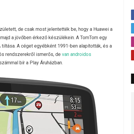
ületett, de csak most jelentették be, hogy a Huawei a
 majd a jövőben érkező készülékein. A TomTom egy
A tiltása. A céget egyébként 1991-ben alapították, és a
ós rendszerekről ismerős, de
van androidos
ésszámmal bír a Play Áruházban.