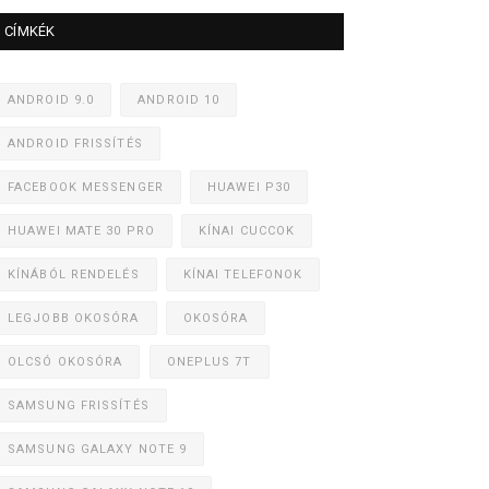
CÍMKÉK
ANDROID 9.0
ANDROID 10
ANDROID FRISSÍTÉS
FACEBOOK MESSENGER
HUAWEI P30
HUAWEI MATE 30 PRO
KÍNAI CUCCOK
KÍNÁBÓL RENDELÉS
KÍNAI TELEFONOK
LEGJOBB OKOSÓRA
OKOSÓRA
OLCSÓ OKOSÓRA
ONEPLUS 7T
SAMSUNG FRISSÍTÉS
SAMSUNG GALAXY NOTE 9