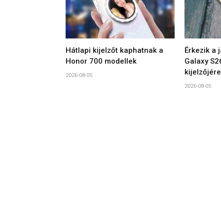
Hátlapi kijelzőt kaphatnak a
Érkezik a 
Honor 700 modellek
Galaxy S2
kijelzőjére
2026-08-05
2026-08-05