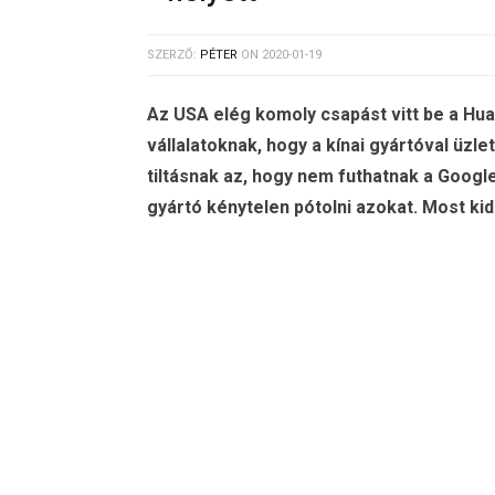
SZERZŐ:
PÉTER
ON
2020-01-19
Az USA elég komoly csapást vitt be a Hua
vállalatoknak, hogy a kínai gyártóval üz
tiltásnak az, hogy nem futhatnak a Googl
gyártó kénytelen pótolni azokat. Most kid