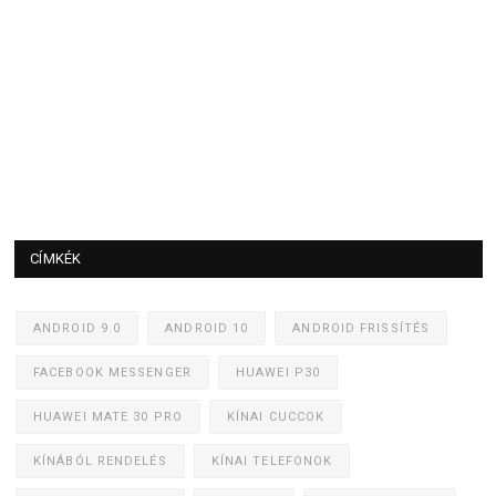
CÍMKÉK
ANDROID 9.0
ANDROID 10
ANDROID FRISSÍTÉS
FACEBOOK MESSENGER
HUAWEI P30
HUAWEI MATE 30 PRO
KÍNAI CUCCOK
KÍNÁBÓL RENDELÉS
KÍNAI TELEFONOK