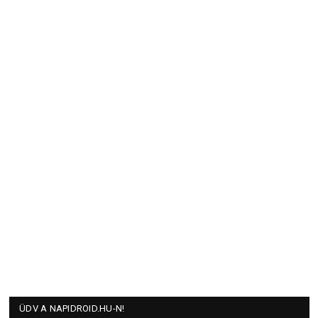
ÜDV A NAPIDROID.HU-N!