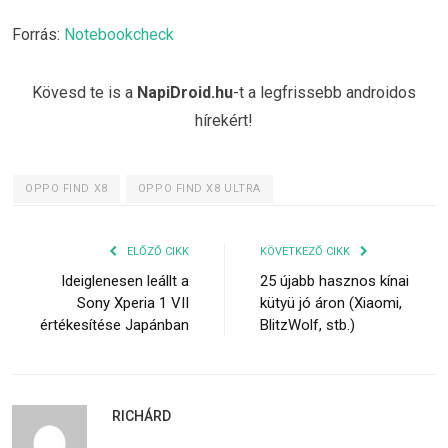
Forrás:
Notebookcheck
Kövesd te is a
NapiDroid.hu
-t a legfrissebb androidos
hírekért!
OPPO FIND X8
OPPO FIND X8 ULTRA
ELŐZŐ CIKK
KÖVETKEZŐ CIKK
Ideiglenesen leállt a
25 újabb hasznos kínai
Sony Xperia 1 VII
kütyü jó áron (Xiaomi,
értékesítése Japánban
BlitzWolf, stb.)
RICHÁRD