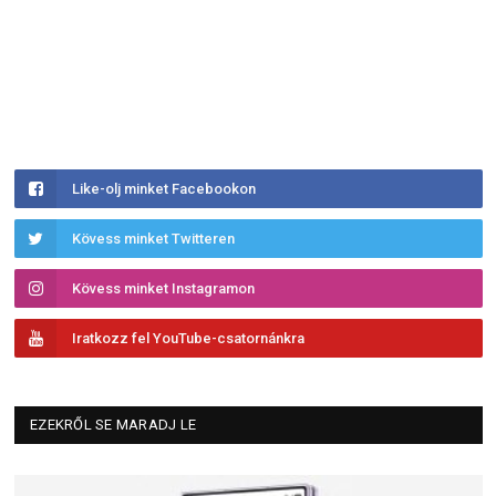
Like-olj minket Facebookon
Kövess minket Twitteren
Kövess minket Instagramon
Iratkozz fel YouTube-csatornánkra
EZEKRŐL SE MARADJ LE