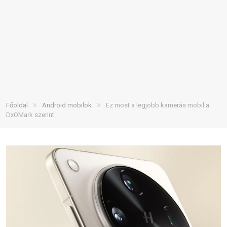
»
»
Főoldal
Android mobilok
Ez most a legjobb kamerás mobil a
DxOMark szerint