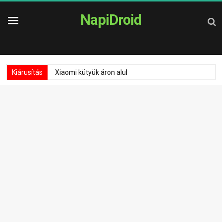
NapiDroid
Kiárusítás
Xiaomi kütyük áron alul