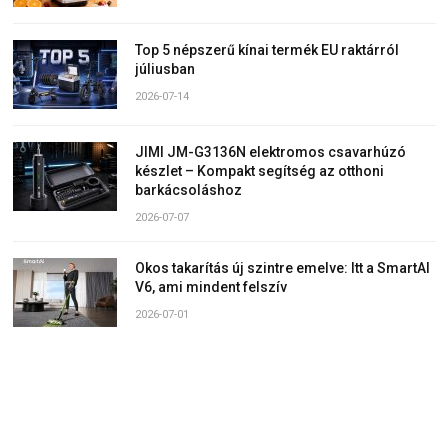
Top 5 népszerű kínai termék EU raktárról
júliusban
2026-07-14
JIMI JM-G3136N elektromos csavarhúzó
készlet – Kompakt segítség az otthoni
barkácsoláshoz
2026-07-07
Okos takarítás új szintre emelve: Itt a SmartAI
V6, ami mindent felszív
2026-07-01