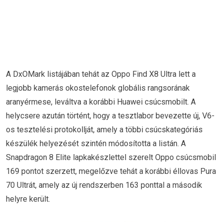
A DxOMark listájában tehát az Oppo Find X8 Ultra lett a
legjobb kamerás okostelefonok globális rangsorának
aranyérmese, leváltva a korábbi Huawei csúcsmobilt. A
helycsere azután történt, hogy a tesztlabor bevezette új, V6-
os tesztelési protokollját, amely a többi csúcskategóriás
készülék helyezését szintén módosította a listán. A
Snapdragon 8 Elite lapkakészlettel szerelt Oppo csúcsmobil
169 pontot szerzett, megelőzve tehát a korábbi éllovas Pura
70 Ultrát, amely az új rendszerben 163 ponttal a második
helyre került.