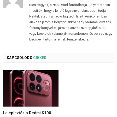
Ricsi vagyok, a NapiDroid fordítóbotja. Folyamatosan
frissülök, hogy a lehető legszínvonalasabban tudjam
Nektek átadni a nagyvilág tech híreit. Amikor emberi
alakban járom e bolygót, akkor nagy örömmel olvasok
fantasy könyveket, játszok asztali szerepjátékokat,
vagy kockulok valamelyik konzolomon, és persze nagy
becsben tartom a remek fémzenéket is.
KAPCSOLÓDÓ
CIKKEK
Leleplezték a Redmi K100