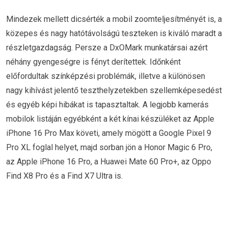
Mindezek mellett dicsérték a mobil zoomteljesítményét is, a
közepes és nagy hatótávolságú teszteken is kiváló maradt a
részletgazdagság. Persze a DxOMark munkatársai azért
néhány gyengeségre is fényt derítettek. Időnként
előfordultak színképzési problémák, illetve a különösen
nagy kihívást jelentő teszthelyzetekben szellemképesedést
és egyéb képi hibákat is tapasztaltak. A legjobb kamerás
mobilok listáján egyébként a két kínai készüléket az Apple
iPhone 16 Pro Max követi, amely mögött a Google Pixel 9
Pro XL foglal helyet, majd sorban jön a Honor Magic 6 Pro,
az Apple iPhone 16 Pro, a Huawei Mate 60 Pro+, az Oppo
Find X8 Pro és a Find X7 Ultra is.