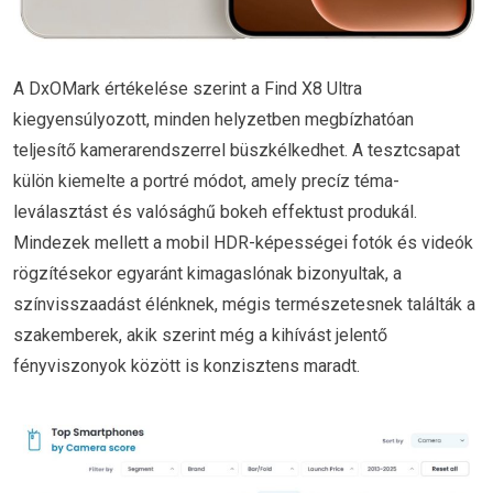
A DxOMark értékelése szerint a Find X8 Ultra
kiegyensúlyozott, minden helyzetben megbízhatóan
teljesítő kamerarendszerrel büszkélkedhet. A tesztcsapat
külön kiemelte a portré módot, amely precíz téma-
leválasztást és valósághű bokeh effektust produkál.
Mindezek mellett a mobil HDR-képességei fotók és videók
rögzítésekor egyaránt kimagaslónak bizonyultak, a
színvisszaadást élénknek, mégis természetesnek találták a
szakemberek, akik szerint még a kihívást jelentő
fényviszonyok között is konzisztens maradt.