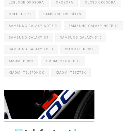
LEGJOBB OKOSÓRA
OKOSÓRA
OLCSÓ OKOSÓRA
ONEPLUS 7T
SAMSUNG FRISSÍTÉS
SAMSUNG GALAXY NOTE 9
SAMSUNG GALAXY NOTE 10
SAMSUNG GALAXY S9
SAMSUNG GALAXY S10
SAMSUNG GALAXY FOLD
XIAOMI CUCCOK
XIAOMI HÍREK
XIAOMI MI NOTE 10
XIAOMI TELEFONOK
XIAOMI TESZTEK