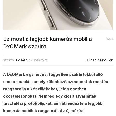
Ez most a legjobb kamerás mobil a
0
DxOMark szerint
SZERZŐ:
RICHÁRD
ON
2025-07-05
ANDROID MOBILOK
A DxOMark egy neves, független szakértőkből álló
csoportosulás, amely különböző szempontok mentén
rangsorolja a készülékeket, jelen esetben
okostelefonokat. Nemrég egy kicsit átvariálták
tesztelési protokolljukat, ami átrendezte a legjobb
kamerás mobilok rangsorát. Az új mérési