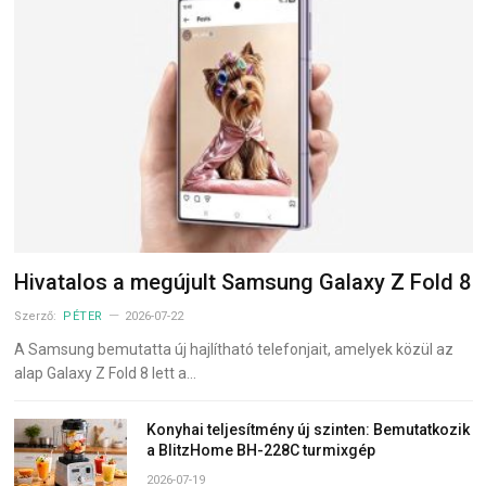
Hivatalos a megújult Samsung Galaxy Z Fold 8
Szerző:
PÉTER
2026-07-22
A Samsung bemutatta új hajlítható telefonjait, amelyek közül az
alap Galaxy Z Fold 8 lett a…
Konyhai teljesítmény új szinten: Bemutatkozik
a BlitzHome BH-228C turmixgép
2026-07-19