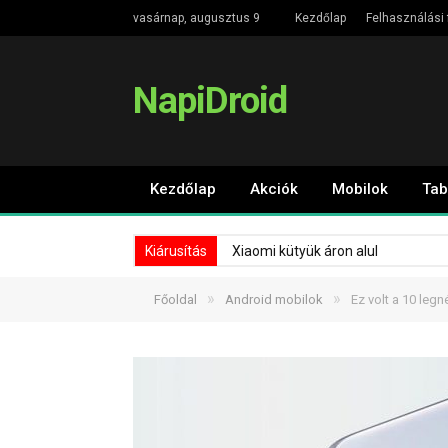
vasárnap, augusztus 9
Kezdőlap
Felhasználási 
NapiDroid
Kezdőlap
Akciók
Mobilok
Tab
Kiárusítás
Xiaomi kütyük áron alul
»
»
Főoldal
Android mobilok
Ez volt a 10 le