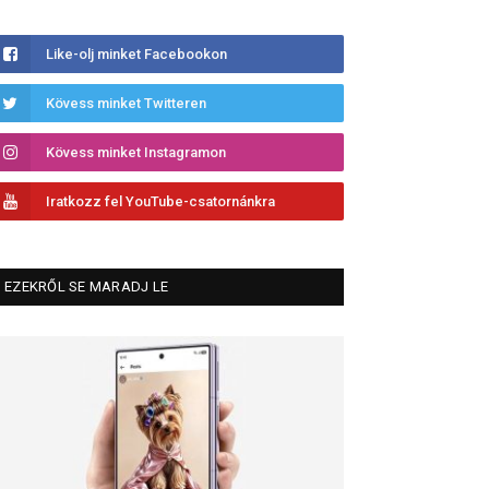
Like-olj minket Facebookon
Kövess minket Twitteren
Kövess minket Instagramon
Iratkozz fel YouTube-csatornánkra
EZEKRŐL SE MARADJ LE