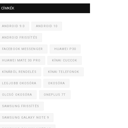
CÍMKÉK
ANDROID 9.0
ANDROID 10
ANDROID FRISSÍTÉS
FACEBOOK MESSENGER
HUAWEI P30
HUAWEI MATE 30 PRO
KÍNAI CUCCOK
KÍNÁBÓL RENDELÉS
KÍNAI TELEFONOK
LEGJOBB OKOSÓRA
OKOSÓRA
OLCSÓ OKOSÓRA
ONEPLUS 7T
SAMSUNG FRISSÍTÉS
SAMSUNG GALAXY NOTE 9