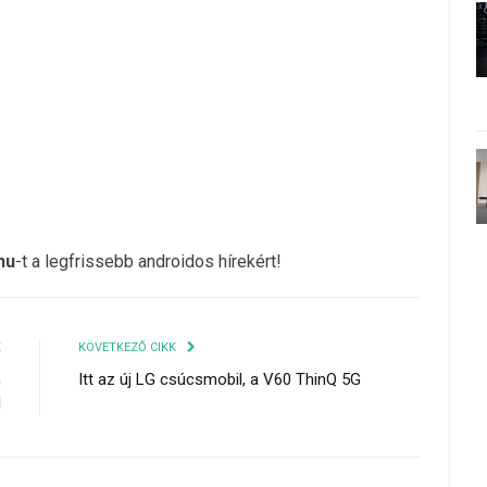
hu
-t a legfrissebb androidos hírekért!
K
KÖVETKEZŐ CIKK
n
Itt az új LG csúcsmobil, a V60 ThinQ 5G
l