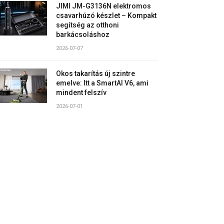
JIMI JM-G3136N elektromos
csavarhúzó készlet – Kompakt
segítség az otthoni
barkácsoláshoz
2026-07-07
Okos takarítás új szintre
emelve: Itt a SmartAI V6, ami
mindent felszív
2026-07-01