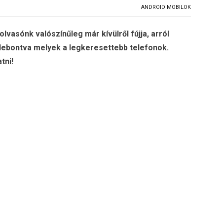
ANDROID MOBILOK
olvasónk valószínűleg már kívülről fújja, arról
 lebontva melyek a legkeresettebb telefonok.
tni!