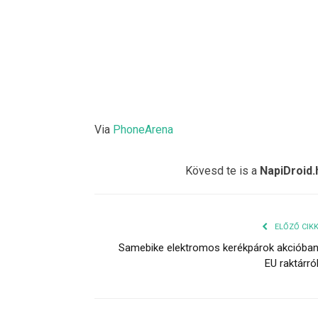
Via
PhoneArena
Kövesd te is a
NapiDroid.
ELŐZŐ CIK
Samebike elektromos kerékpárok akcióba
EU raktárró