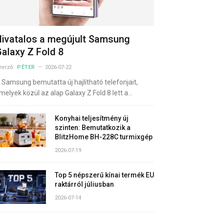
ivatalos a megújult Samsung
alaxy Z Fold 8
zerző:
PÉTER
2026-07-22
 Samsung bemutatta új hajlítható telefonjait,
melyek közül az alap Galaxy Z Fold 8 lett a…
Konyhai teljesítmény új
szinten: Bemutatkozik a
BlitzHome BH-228C turmixgép
2026-07-19
Top 5 népszerű kínai termék EU
raktárról júliusban
2026-07-14