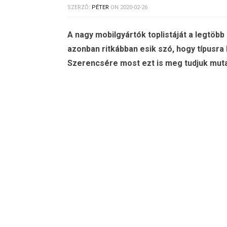
SZERZŐ:
PÉTER
ON
2020-02-26
A nagy mobilgyártók toplistáját a legtöbb 
azonban ritkábban esik szó, hogy típusra
Szerencsére most ezt is meg tudjuk muta