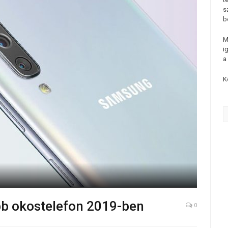
s
b
M
i
a
K
bb okostelefon 2019-ben
0