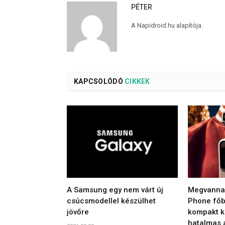
PÉTER
A Napidroid.hu alapítója.
KAPCSOLÓDÓ
CIKKEK
A Samsung egy nem várt új
Megvannak
csúcsmodellel készülhet
Phone főbb
jövőre
kompakt ki
hatalmas 