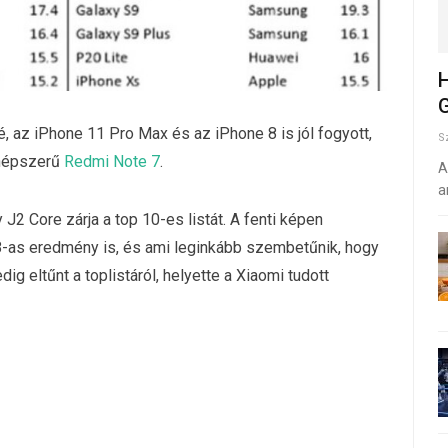
H
G
é, az iPhone 11 Pro Max és az iPhone 8 is jól fogyott,
S
 népszerű
Redmi Note 7
.
A
a
2 Core zárja a top 10-es listát. A fenti képen
8-as eredmény is, és ami leginkább szembetűnik, hogy
ig eltűnt a toplistáról, helyette a Xiaomi tudott