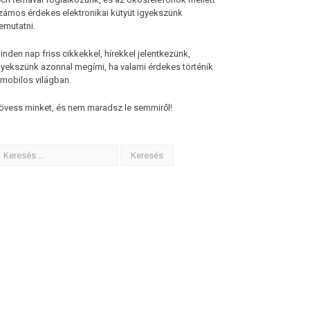
zámos érdekes elektronikai kütyüt igyekszünk
emutatni.
inden nap friss cikkekkel, hírekkel jelentkezünk,
gyekszünk azonnal megírni, ha valami érdekes történik
 mobilos világban.
övess minket, és nem maradsz le semmiről!