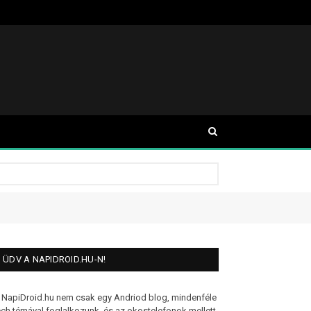
ÜDV A NAPIDROID.HU-N!
 NapiDroid.hu nem csak egy Andriod blog, mindenféle
ech témával foglalkozunk, és az okostelefonok mellett