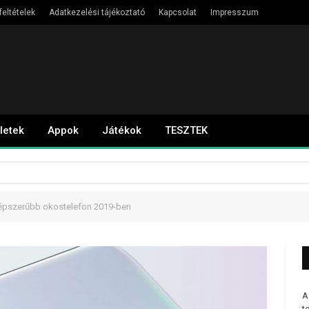
feltételek
Adatkezelési tájékoztató
Kapcsolat
Impresszum
letek
Appok
Játékok
TESZTEK
gnépszerűbb okostelefon 2019-ben
A
t