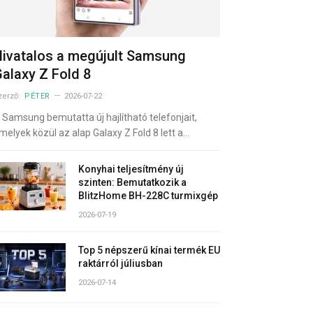
ivatalos a megújult Samsung
alaxy Z Fold 8
zerző:
PÉTER
2026-07-22
 Samsung bemutatta új hajlítható telefonjait,
melyek közül az alap Galaxy Z Fold 8 lett a…
Konyhai teljesítmény új
szinten: Bemutatkozik a
BlitzHome BH-228C turmixgép
2026-07-19
Top 5 népszerű kínai termék EU
raktárról júliusban
2026-07-14