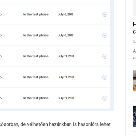
H
G
S
A
a
ősorban, de vélhetően hazánkban is hasonlóra lehet