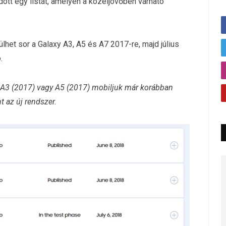
tt egy listát, amelyen a közeljövőben várható
ülhet sor a Galaxy A3, A5 és A7 2017-re, majd július
.
y A3 (2017) vagy A5 (2017) mobiljuk már korábban
t az új rendszer.