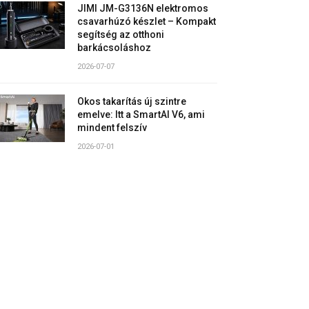
JIMI JM-G3136N elektromos
csavarhúzó készlet – Kompakt
segítség az otthoni
barkácsoláshoz
2026-07-07
Okos takarítás új szintre
emelve: Itt a SmartAI V6, ami
mindent felszív
2026-07-01