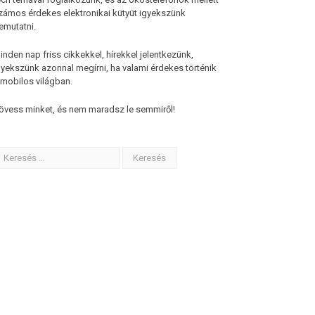
zámos érdekes elektronikai kütyüt igyekszünk
emutatni.
inden nap friss cikkekkel, hírekkel jelentkezünk,
gyekszünk azonnal megírni, ha valami érdekes történik
 mobilos világban.
övess minket, és nem maradsz le semmiről!