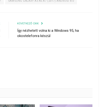
7
SAMSUNG GALAXY A3 A5 A7 (2017) ANDROID 8.0
K
KÖVETKEZŐ CIKK
M
Így nézhetett volna ki a Windows 95, ha
h
okostelefonra készül