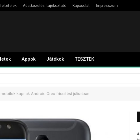
feltételek
Adatkezelési tájékoztató
Kapcsolat
Impresszum
letek
Appok
Játékok
TESZTEK
mobilok kapnak Android Oreo frissítést júliusban
A
t