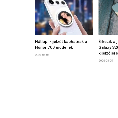
Hátlapi kijelzőt kaphatnak a
Érkezik a 
Honor 700 modellek
Galaxy S2
kijelzőjére
2026-08-05
2026-08-05