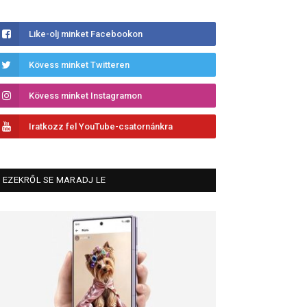
Like-olj minket Facebookon
Kövess minket Twitteren
Kövess minket Instagramon
Iratkozz fel YouTube-csatornánkra
EZEKRŐL SE MARADJ LE