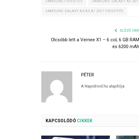
SAMSUNG FRISSÍTÉS
SAMSUNG GALAXY A3 201
SAMSUNG GALAXY A3 A5 A7 2017 FRISSÍTÉS
ELŐZŐ CIK
Olcsóbb lett a Vernee X1 – 6 col, 6 GB RA
és 6200 mA
PÉTER
A Napidroid.hu alapítója.
KAPCSOLÓDÓ
CIKKEK