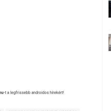
hu
-t a legfrissebb androidos hírekért!