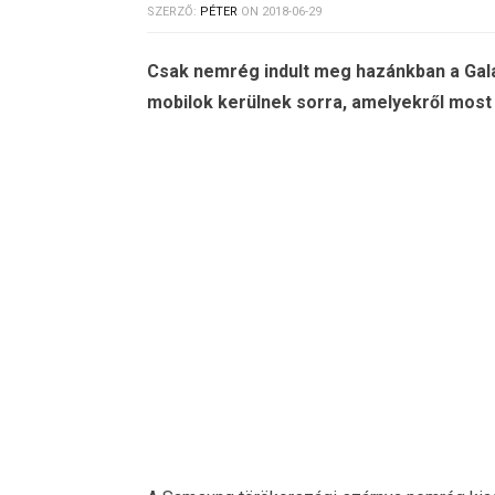
SZERZŐ:
PÉTER
ON
2018-06-29
Csak nemrég indult meg hazánkban a Gala
mobilok kerülnek sorra, amelyekről most e