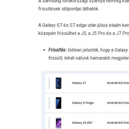
A Samsung törökországi szárnya nemrég kiado
frissítések időpontjai láthatók.
A Galaxy S7 és S7 edge után július elején ker
közepén frissülhet a J3, a J5 Pro és a J7 Pro
Frissítés:
többen jelezték, hogy a Galax
frissült, tehát nálunk hamarabb megjelen