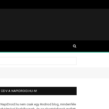
ÜDV A NAPIDROID.HU-N!
 NapiDroid.hu nem csak egy Andriod blog, mindenféle
ech témával foglalkozunk, és az okostelefonok mellett