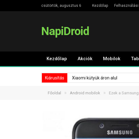
csütörtök, augusztus 6
Kezdőlap
Felhasználási 
NapiDroid
Kezdőlap
Akciók
Mobilok
Tab
Kiárusítás
Xiaomi kütyük áron alul
»
»
Főoldal
Android mobilok
Ezek a Samsung 