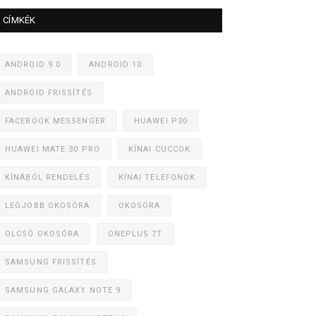
CÍMKÉK
ANDROID 9.0
ANDROID 10
ANDROID FRISSÍTÉS
FACEBOOK MESSENGER
HUAWEI P30
HUAWEI MATE 30 PRO
KÍNAI CUCCOK
KÍNÁBÓL RENDELÉS
KÍNAI TELEFONOK
LEGJOBB OKOSÓRA
OKOSÓRA
OLCSÓ OKOSÓRA
ONEPLUS 7T
SAMSUNG FRISSÍTÉS
SAMSUNG GALAXY NOTE 9