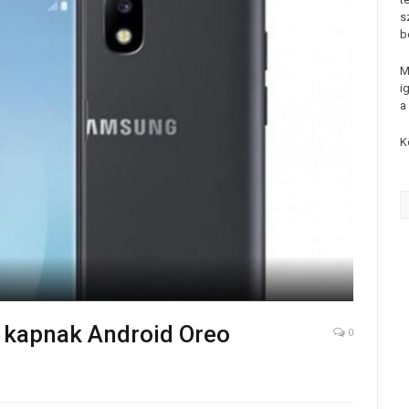
s
b
M
i
a
K
 kapnak Android Oreo
0