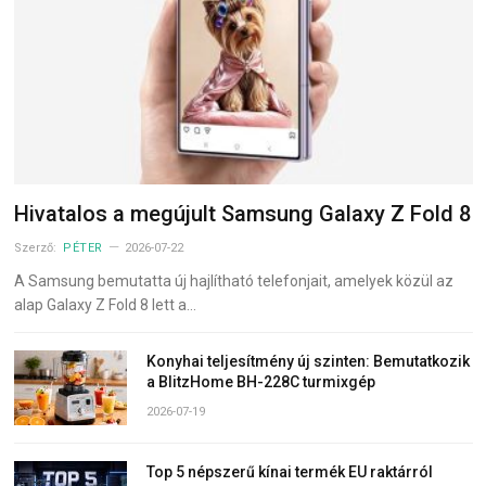
Hivatalos a megújult Samsung Galaxy Z Fold 8
Szerző:
PÉTER
2026-07-22
A Samsung bemutatta új hajlítható telefonjait, amelyek közül az
alap Galaxy Z Fold 8 lett a…
Konyhai teljesítmény új szinten: Bemutatkozik
a BlitzHome BH-228C turmixgép
2026-07-19
Top 5 népszerű kínai termék EU raktárról