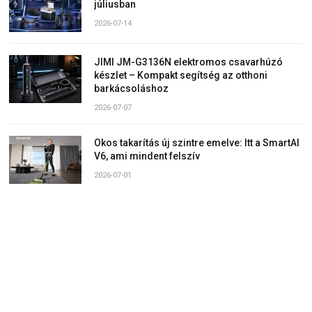
júliusban
2026-07-14
JIMI JM-G3136N elektromos csavarhúzó
készlet – Kompakt segítség az otthoni
barkácsoláshoz
2026-07-07
Okos takarítás új szintre emelve: Itt a SmartAI
V6, ami mindent felszív
2026-07-01