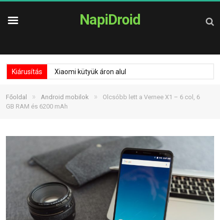
NapiDroid
Kiárusítás
Xiaomi kütyük áron alul
»
»
Főoldal
Android mobilok
Olcsóbb lett a Vernee X1 – 6 col, 6
GB RAM és 6200 mAh