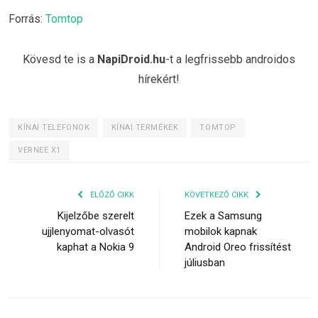
Forrás:
Tomtop
Kövesd te is a
NapiDroid.hu
-t a legfrissebb androidos
hírekért!
KÍNAI TELEFONOK
KÍNAI TERMÉKEK
TOMTOP
VERNEE X1
ELŐZŐ CIKK
KÖVETKEZŐ CIKK
Kijelzőbe szerelt
Ezek a Samsung
ujjlenyomat-olvasót
mobilok kapnak
kaphat a Nokia 9
Android Oreo frissítést
júliusban