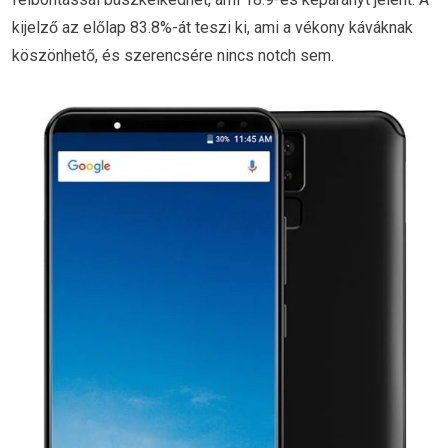
kijelző az előlap 83.8%-át teszi ki, ami a vékony káváknak
köszönhető, és szerencsére nincs notch sem.