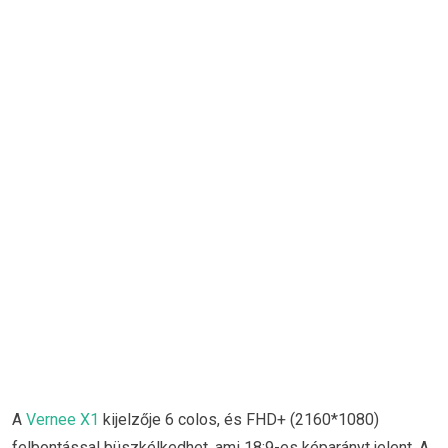
A
Vernee X1
kijelzője 6 colos, és FHD+ (2160*1080)
felbontással büszkélkedhet, ami 18:9-es képarányt jelent. A