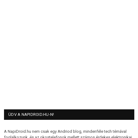
ÜDV A NAPIDROID.HU-N!
A NapiDroid.hu nem csak egy Andriod blog, mindenféle tech témával
foglalkozunk, és az okostelefonok mellett számos érdekes elektronikai