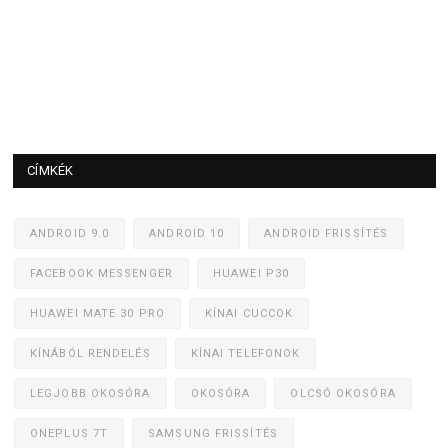
CÍMKÉK
ANDROID 9.0
ANDROID 10
ANDROID FRISSÍTÉS
FACEBOOK MESSENGER
HUAWEI P30
HUAWEI MATE 30 PRO
KÍNAI CUCCOK
KÍNÁBÓL RENDELÉS
KÍNAI TELEFONOK
LEGJOBB OKOSÓRA
OKOSÓRA
OLCSÓ OKOSÓRA
ONEPLUS 7T
SAMSUNG FRISSÍTÉS