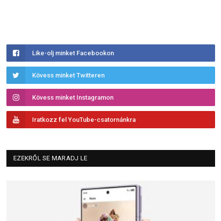
Like-olj minket Facebookon
Kövess minket Twitteren
Kövess minket Instagramon
Iratkozz fel YouTube-csatornánkra
EZEKRŐL SE MARADJ LE