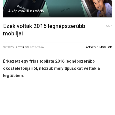
A kép csak illusztráció
Ezek voltak 2016 legnépszerűbb
0
mobiljai
SZERZŐ:
PÉTER
ON
2017-03-26
ANDROID MOBILOK
Érkezett egy friss toplista 2016 legnépszerűbb
okostelefonjairól, nézzük mely típusokat vették a
legtöbben.