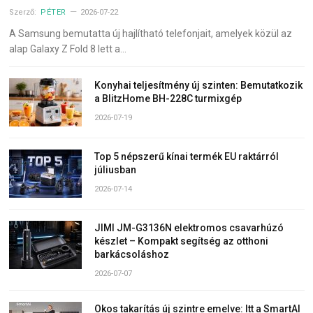
Szerző:
PÉTER
2026-07-22
A Samsung bemutatta új hajlítható telefonjait, amelyek közül az
alap Galaxy Z Fold 8 lett a…
Konyhai teljesítmény új szinten: Bemutatkozik
a BlitzHome BH-228C turmixgép
2026-07-19
Top 5 népszerű kínai termék EU raktárról
júliusban
2026-07-14
JIMI JM-G3136N elektromos csavarhúzó
készlet – Kompakt segítség az otthoni
barkácsoláshoz
2026-07-07
Okos takarítás új szintre emelve: Itt a SmartAI