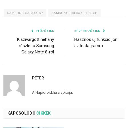
SAMSUNG GALAXY S7
SAMSUNG GALAXY S7 EDGE
ELŐZŐ CIKK
KÖVETKEZŐ CIKK
Kiszivárgott néhány
Hasznos új funkció jön
részlet a Samsung
az Instagramra
Galaxy Note 8-ról
PÉTER
A Napidroid.hu alapítója.
KAPCSOLÓDÓ
CIKKEK