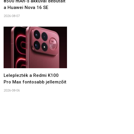
8500 mAh-s akkuval debütált
a Huawei Nova 16 SE
2026-08-07
Leleplezték a Redmi K100
Pro Max fontosabb jellemzőit
2026-08-06