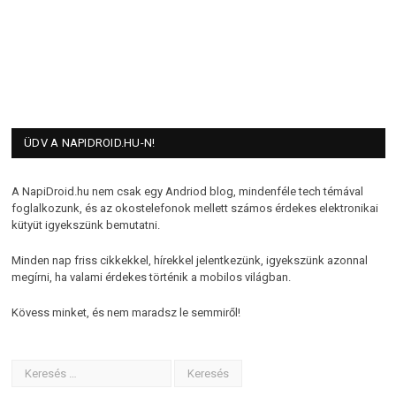
ÜDV A NAPIDROID.HU-N!
A NapiDroid.hu nem csak egy Andriod blog, mindenféle tech témával
foglalkozunk, és az okostelefonok mellett számos érdekes elektronikai
kütyüt igyekszünk bemutatni.
Minden nap friss cikkekkel, hírekkel jelentkezünk, igyekszünk azonnal
megírni, ha valami érdekes történik a mobilos világban.
Kövess minket, és nem maradsz le semmiről!