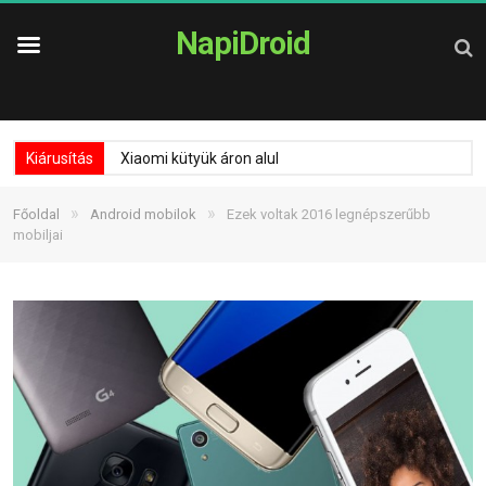
NapiDroid
Kiárusítás
Xiaomi kütyük áron alul
»
»
Főoldal
Android mobilok
Ezek voltak 2016 legnépszerűbb
mobiljai