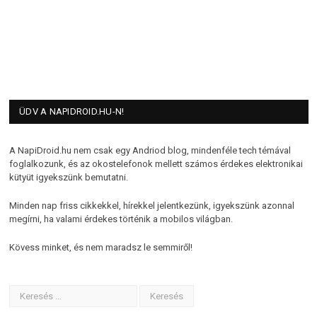
ÜDV A NAPIDROID.HU-N!
A NapiDroid.hu nem csak egy Andriod blog, mindenféle tech témával
foglalkozunk, és az okostelefonok mellett számos érdekes elektronikai
kütyüt igyekszünk bemutatni.
Minden nap friss cikkekkel, hírekkel jelentkezünk, igyekszünk azonnal
megírni, ha valami érdekes történik a mobilos világban.
Kövess minket, és nem maradsz le semmiről!