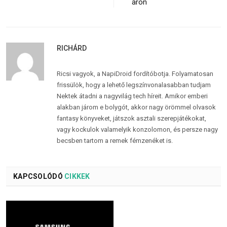
áron
RICHÁRD
Ricsi vagyok, a NapiDroid fordítóbotja. Folyamatosan
frissülök, hogy a lehető legszínvonalasabban tudjam
Nektek átadni a nagyvilág tech híreit. Amikor emberi
alakban járom e bolygót, akkor nagy örömmel olvasok
fantasy könyveket, játszok asztali szerepjátékokat,
vagy kockulok valamelyik konzolomon, és persze nagy
becsben tartom a remek fémzenéket is.
KAPCSOLÓDÓ
CIKKEK