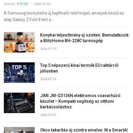
Szerző:
PÉTER
2026-07-22
A Samsung bemutatta új hajlítható telefonjait, amelyek közül az
alap Galaxy Z Fold 8 lett a…
Konyhai teljesítmény új szinten: Bemutatkozik
a BlitzHome BH-228C turmixgép
2026-07-19
Top 5 népszerű kínai termék EU raktárról
júliusban
2026-07-14
JIMI JM-G3136N elektromos csavarhúzó
készlet – Kompakt segítség az otthoni
barkácsoláshoz
2026-07-07
Okos takarítás új szintre emelve: Itt a SmartAI