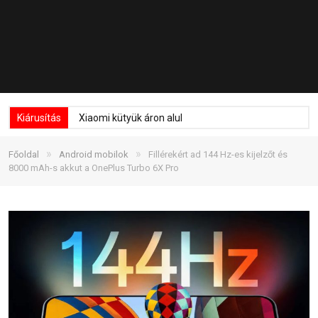
Kiárusítás
Xiaomi kütyük áron alul
»
»
Főoldal
Android mobilok
Fillérekért ad 144 Hz-es kijelzőt és
8000 mAh-s akkut a OnePlus Turbo 6X Pro