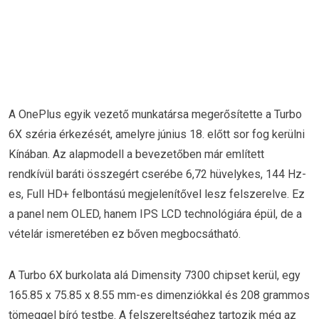
A OnePlus egyik vezető munkatársa megerősítette a Turbo
6X széria érkezését, amelyre június 18. előtt sor fog kerülni
Kínában. Az alapmodell a bevezetőben már említett
rendkívül baráti összegért cserébe 6,72 hüvelykes, 144 Hz-
es, Full HD+ felbontású megjelenítővel lesz felszerelve. Ez
a panel nem OLED, hanem IPS LCD technológiára épül, de a
vételár ismeretében ez bőven megbocsátható.
A Turbo 6X burkolata alá Dimensity 7300 chipset kerül, egy
165.85 x 75.85 x 8.55 mm-es dimenziókkal és 208 grammos
tömeggel bíró testbe. A felszereltséghez tartozik még az