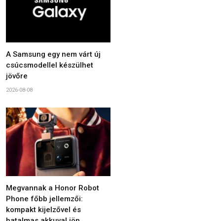
A Samsung egy nem várt új
csúcsmodellel készülhet
jövőre
2026-08-08
Megvannak a Honor Robot
Phone főbb jellemzői:
kompakt kijelzővel és
hatalmas akkuval jön