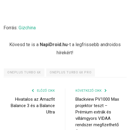
Forrás:
Gizchina
Kövesd te is a
NapiDroid.hu
-t a legfrissebb androidos
hírekért!
ONEPLUS TURBO 6X
ONEPLUS TURBO 6X PRO
ELŐZŐ CIKK
KÖVETKEZŐ CIKK
Hivatalos az Amazfit
Blackview PV1000 Max
Balance 3 és a Balance
projektor teszt –
Ultra
Prémium extrák és
villámgyors VIDAA
rendszer megfizethető