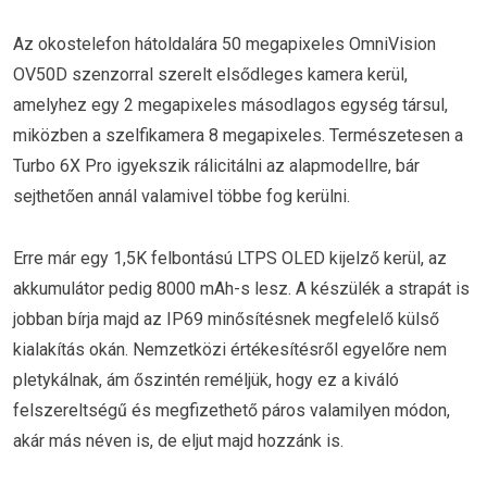
Az okostelefon hátoldalára 50 megapixeles OmniVision
OV50D szenzorral szerelt elsődleges kamera kerül,
amelyhez egy 2 megapixeles másodlagos egység társul,
miközben a szelfikamera 8 megapixeles. Természetesen a
Turbo 6X Pro igyekszik rálicitálni az alapmodellre, bár
sejthetően annál valamivel többe fog kerülni.
Erre már egy 1,5K felbontású LTPS OLED kijelző kerül, az
akkumulátor pedig 8000 mAh-s lesz. A készülék a strapát is
jobban bírja majd az IP69 minősítésnek megfelelő külső
kialakítás okán. Nemzetközi értékesítésről egyelőre nem
pletykálnak, ám őszintén reméljük, hogy ez a kiváló
felszereltségű és megfizethető páros valamilyen módon,
akár más néven is, de eljut majd hozzánk is.