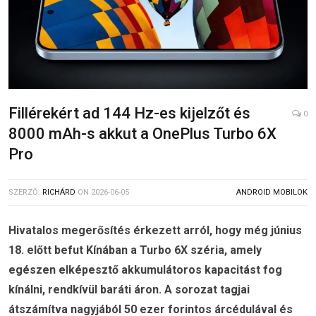
Fillérekért ad 144 Hz-es kijelzőt és
0
8000 mAh-s akkut a OnePlus Turbo 6X
Pro
SZERZŐ:
RICHÁRD
ON
2026-06-05
ANDROID MOBILOK
Hivatalos megerősítés érkezett arról, hogy még június
18. előtt befut Kínában a Turbo 6X széria, amely
egészen elképesztő akkumulátoros kapacitást fog
kínálni, rendkívül baráti áron. A sorozat tagjai
átszámítva nagyjából 50 ezer forintos árcédulával és