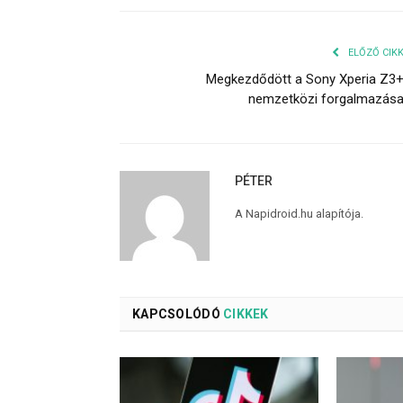
ELŐZŐ CIK
Megkezdődött a Sony Xperia Z3
nemzetközi forgalmazás
PÉTER
A Napidroid.hu alapítója.
KAPCSOLÓDÓ
CIKKEK