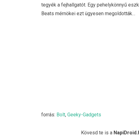
tegyék a fejhallgatót. Egy pehelykönnyű esz
Beats mérnökei ezt ügyesen megoldották…
forrás:
Bolt
,
Geeky-Gadgets
Kövesd te is a
NapiDroid.