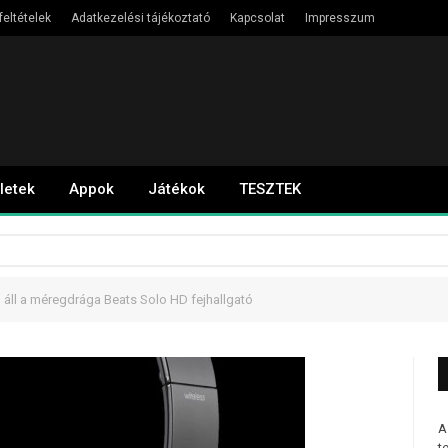
feltételek
Adatkezelési tájékoztató
Kapcsolat
Impresszum
letek
Appok
Játékok
TESZTEK
l áll a méregdrága Beats Solo HD fejhallgató
A
t