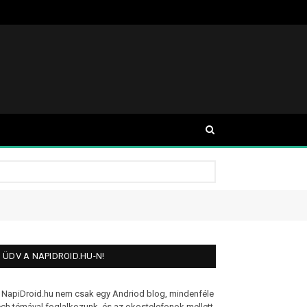
ÜDV A NAPIDROID.HU-N!
 NapiDroid.hu nem csak egy Andriod blog, mindenféle
ech témával foglalkozunk, és az okostelefonok mellett