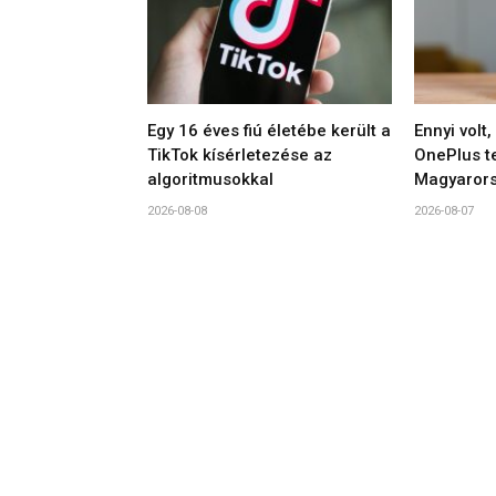
Egy 16 éves fiú életébe került a
Ennyi volt
TikTok kísérletezése az
OnePlus t
algoritmusokkal
Magyaror
2026-08-08
2026-08-07