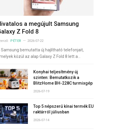
ivatalos a megújult Samsung
alaxy Z Fold 8
zerző:
PÉTER
2026-07-22
 Samsung bemutatta új hajlítható telefonjait,
melyek közül az alap Galaxy Z Fold 8 lett a…
Konyhai teljesítmény új
szinten: Bemutatkozik a
BlitzHome BH-228C turmixgép
2026-07-19
Top 5 népszerű kínai termék EU
raktárról júliusban
2026-07-14