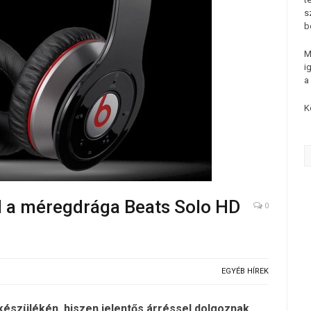
s
b
M
i
a
K
áll a méregdrága Beats Solo HD
0
EGYÉB HÍREK
készülékén, hiszen jelentős árréssel dolgoznak,