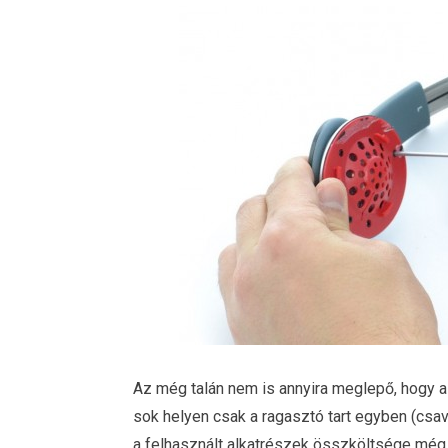
Az még talán nem is annyira meglepő, hogy a
sok helyen csak a ragasztó tart egyben (csav
a felhasznált alkatrészek összköltsége még a