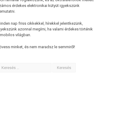
zámos érdekes elektronikai kütyüt igyekszünk
emutatni.
inden nap friss cikkekkel, hírekkel jelentkezünk,
gyekszünk azonnal megírni, ha valami érdekes történik
 mobilos világban.
övess minket, és nem maradsz le semmiről!