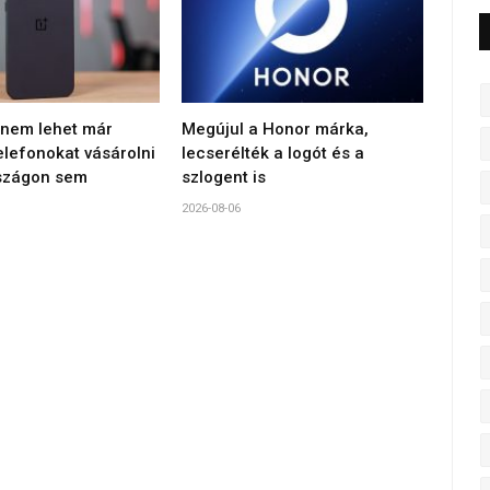
, nem lehet már
Megújul a Honor márka,
elefonokat vásárolni
lecserélték a logót és a
szágon sem
szlogent is
2026-08-06