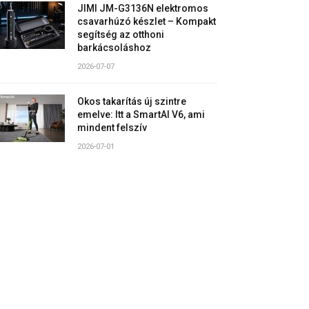
JIMI JM-G3136N elektromos
csavarhúzó készlet – Kompakt
segítség az otthoni
barkácsoláshoz
2026-07-07
Okos takarítás új szintre
emelve: Itt a SmartAI V6, ami
mindent felszív
2026-07-01