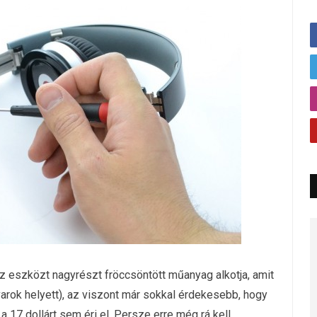
z eszközt nagyrészt fröccsöntött műanyag alkotja, amit
arok helyett), az viszont már sokkal érdekesebb, hogy
 17 dollárt sem éri el. Persze erre még rá kell