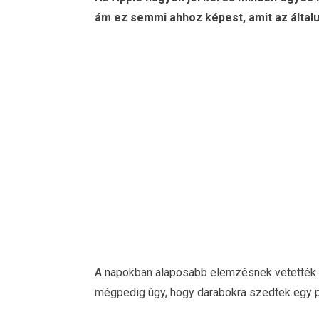
ám ez semmi ahhoz képest, amit az általu
A napokban alaposabb elemzésnek vetették alá
mégpedig úgy, hogy darabokra szedtek egy p