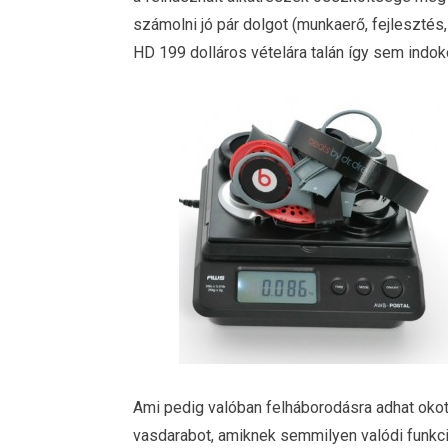
számolni jó pár dolgot (munkaerő, fejlesztés,
HD 199 dolláros vételára talán így sem indoko
Ami pedig valóban felháborodásra adhat okot
vasdarabot, amiknek semmilyen valódi funkci