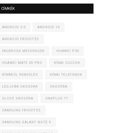
CÍMKÉK
ANDROID 9.0
ANDROID 10
ANDROID FRISSÍTÉS
FACEBOOK MESSENGER
HUAWEI P30
HUAWEI MATE 30 PRO
KÍNAI CUCCOK
KÍNÁBÓL RENDELÉS
KÍNAI TELEFONOK
LEGJOBB OKOSÓRA
OKOSÓRA
OLCSÓ OKOSÓRA
ONEPLUS 7T
SAMSUNG FRISSÍTÉS
SAMSUNG GALAXY NOTE 9