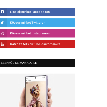
Like-olj minket Facebookon
Kövess minket Twitteren
Kövess minket Instagramon
Iratkozz fel YouTube-csatornánkra
EZEKRŐL SE MARADJ LE