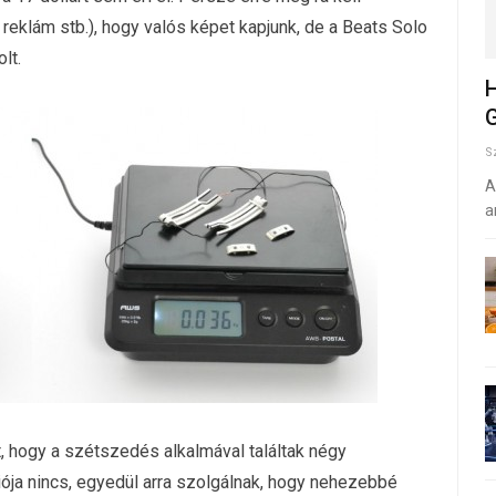
 reklám stb.), hogy valós képet kapjunk, de a Beats Solo
lt.
H
G
S
A
a
, hogy a szétszedés alkalmával találtak négy
ója nincs, egyedül arra szolgálnak, hogy nehezebbé