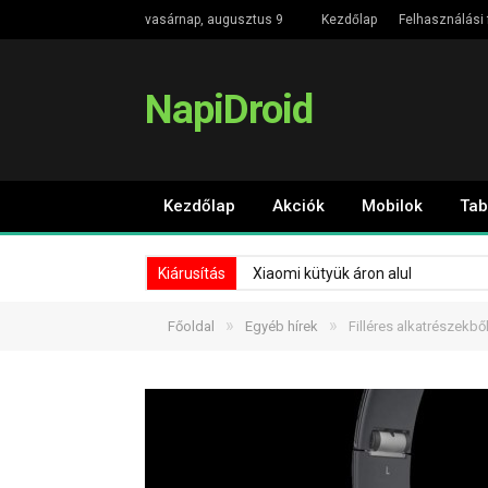
vasárnap, augusztus 9
Kezdőlap
Felhasználási 
NapiDroid
Kezdőlap
Akciók
Mobilok
Tab
Kiárusítás
Xiaomi kütyük áron alul
»
»
Főoldal
Egyéb hírek
Filléres alkatrészekbő