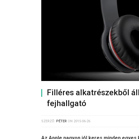
Filléres alkatrészekből 
fejhallgató
SZERZŐ:
PÉTER
ON
2015-06-26
Az Apple nagyon jól keres minden egyes 