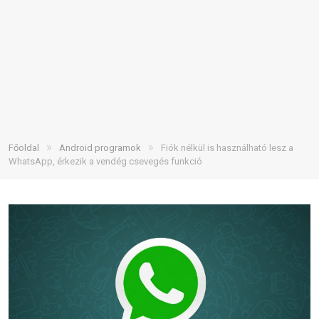
»
»
Főoldal
Android programok
Fiók nélkül is használható lesz a
WhatsApp, érkezik a vendég csevegés funkció