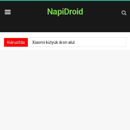
NapiDroid
Kiárusítás
Xiaomi kütyük áron alul