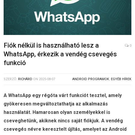
Fiók nélkül is használható lesz a
0
WhatsApp, érkezik a vendég csevegés
funkció
SZERZŐ:
RICHÁRD
ON
2025-08-07
ANDROID PROGRAMOK
,
EGYÉB HÍREK
A WhatsApp egy régóta várt funkciót tesztel, amely
gyökeresen megváltoztathatja az alkalmazás
használatát. Hamarosan olyan személyekkel is
cseveghetünk, akiknek nincs saját fiókjuk. A vendég
csevegés névre keresztelt újítás, amelyet az Android