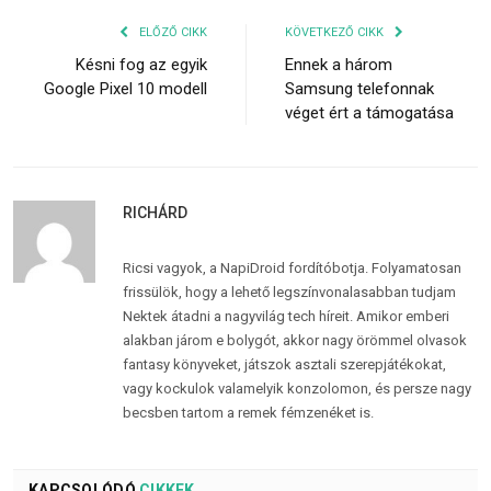
ELŐZŐ CIKK
KÖVETKEZŐ CIKK
Késni fog az egyik
Ennek a három
Google Pixel 10 modell
Samsung telefonnak
véget ért a támogatása
RICHÁRD
Ricsi vagyok, a NapiDroid fordítóbotja. Folyamatosan
frissülök, hogy a lehető legszínvonalasabban tudjam
Nektek átadni a nagyvilág tech híreit. Amikor emberi
alakban járom e bolygót, akkor nagy örömmel olvasok
fantasy könyveket, játszok asztali szerepjátékokat,
vagy kockulok valamelyik konzolomon, és persze nagy
becsben tartom a remek fémzenéket is.
KAPCSOLÓDÓ
CIKKEK