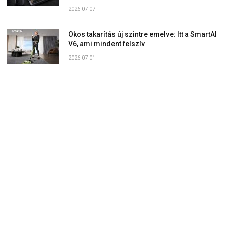
2026-07-07
Okos takarítás új szintre emelve: Itt a SmartAI
V6, ami mindent felszív
2026-07-01