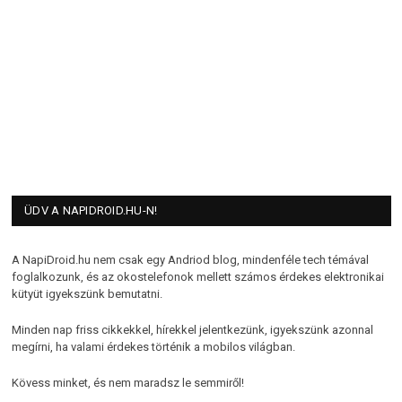
ÜDV A NAPIDROID.HU-N!
A NapiDroid.hu nem csak egy Andriod blog, mindenféle tech témával
foglalkozunk, és az okostelefonok mellett számos érdekes elektronikai
kütyüt igyekszünk bemutatni.
Minden nap friss cikkekkel, hírekkel jelentkezünk, igyekszünk azonnal
megírni, ha valami érdekes történik a mobilos világban.
Kövess minket, és nem maradsz le semmiről!