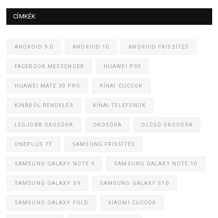
CÍMKÉK
ANDROID 9.0
ANDROID 10
ANDROID FRISSÍTÉS
FACEBOOK MESSENGER
HUAWEI P30
HUAWEI MATE 30 PRO
KÍNAI CUCCOK
KÍNÁBÓL RENDELÉS
KÍNAI TELEFONOK
LEGJOBB OKOSÓRA
OKOSÓRA
OLCSÓ OKOSÓRA
ONEPLUS 7T
SAMSUNG FRISSÍTÉS
SAMSUNG GALAXY NOTE 9
SAMSUNG GALAXY NOTE 10
SAMSUNG GALAXY S9
SAMSUNG GALAXY S10
SAMSUNG GALAXY FOLD
XIAOMI CUCCOK