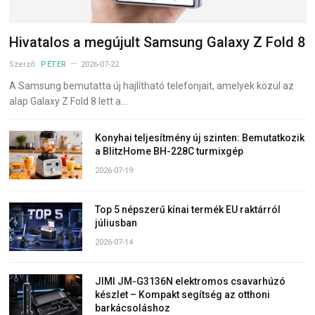
Hivatalos a megújult Samsung Galaxy Z Fold 8
Szerző:
PÉTER
2026-07-22
A Samsung bemutatta új hajlítható telefonjait, amelyek közül az
alap Galaxy Z Fold 8 lett a…
Konyhai teljesítmény új szinten: Bemutatkozik
a BlitzHome BH-228C turmixgép
2026-07-19
Top 5 népszerű kínai termék EU raktárról
júliusban
2026-07-14
JIMI JM-G3136N elektromos csavarhúzó
készlet – Kompakt segítség az otthoni
barkácsoláshoz