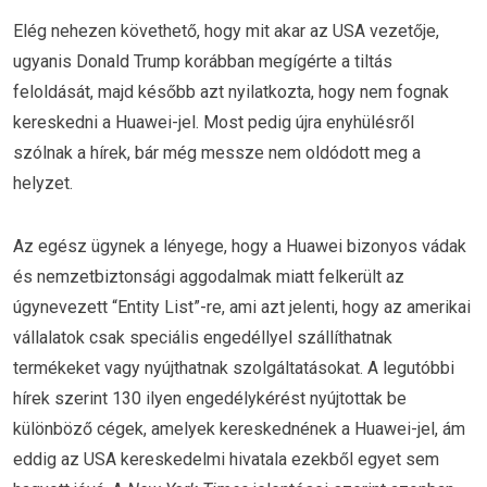
Elég nehezen követhető, hogy mit akar az USA vezetője,
ugyanis Donald Trump korábban megígérte a tiltás
feloldását, majd később azt nyilatkozta, hogy nem fognak
kereskedni a Huawei-jel. Most pedig újra enyhülésről
szólnak a hírek, bár még messze nem oldódott meg a
helyzet.
Az egész ügynek a lényege, hogy a Huawei bizonyos vádak
és nemzetbiztonsági aggodalmak miatt felkerült az
úgynevezett “Entity List”-re, ami azt jelenti, hogy az amerikai
vállalatok csak speciális engedéllyel szállíthatnak
termékeket vagy nyújthatnak szolgáltatásokat. A legutóbbi
hírek szerint 130 ilyen engedélykérést nyújtottak be
különböző cégek, amelyek kereskednének a Huawei-jel, ám
eddig az USA kereskedelmi hivatala ezekből egyet sem