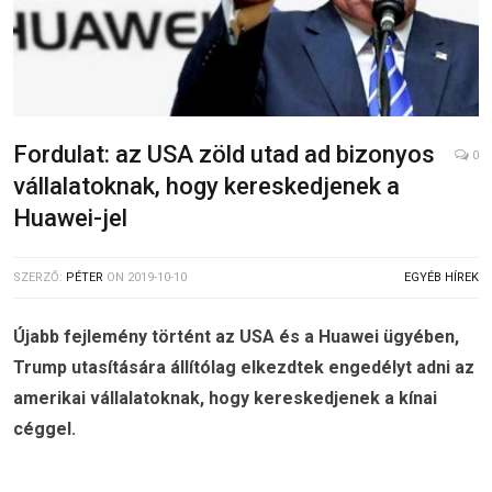
Fordulat: az USA zöld utad ad bizonyos
0
vállalatoknak, hogy kereskedjenek a
Huawei-jel
SZERZŐ:
PÉTER
ON
2019-10-10
EGYÉB HÍREK
Újabb fejlemény történt az USA és a Huawei ügyében,
Trump utasítására állítólag elkezdtek engedélyt adni az
amerikai vállalatoknak, hogy kereskedjenek a kínai
céggel.