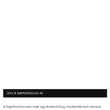
ÜDV A NAPIDROID.HU-N!
A NapiDroid.hu nem csak egy Andriod blog, mindenféle tech témával