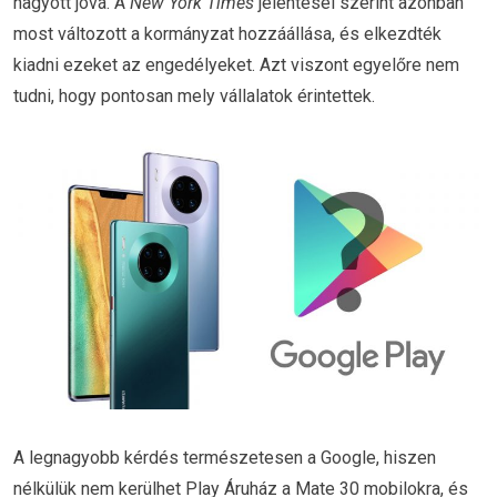
hagyott jóvá. A
New York Times
jelentései szerint azonban
most változott a kormányzat hozzáállása, és elkezdték
kiadni ezeket az engedélyeket. Azt viszont egyelőre nem
tudni, hogy pontosan mely vállalatok érintettek.
A legnagyobb kérdés természetesen a Google, hiszen
nélkülük nem kerülhet Play Áruház a Mate 30 mobilokra, és