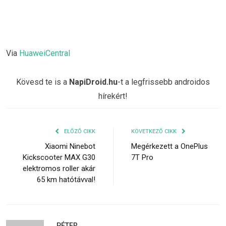
Via
HuaweiCentral
Kövesd te is a
NapiDroid.hu
-t a legfrissebb androidos
hírekért!
ELŐZŐ CIKK
KÖVETKEZŐ CIKK
Xiaomi Ninebot
Megérkezett a OnePlus
Kickscooter MAX G30
7T Pro
elektromos roller akár
65 km hatótávval!
PÉTER