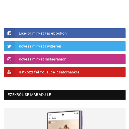
Like-olj minket Facebookon
Kövess minket Twitteren
Kövess minket Instagramon
Iratkozz fel YouTube-csatornánkra
EZEKRŐL SE MARADJ LE