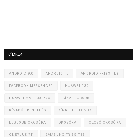
CÍMKÉK
ANDROID 9.0
ANDROID 10
ANDROID FRISSÍTÉS
FACEBOOK MESSENGER
HUAWEI P30
HUAWEI MATE 30 PRO
KÍNAI CUCCOK
KÍNÁBÓL RENDELÉS
KÍNAI TELEFONOK
LEGJOBB OKOSÓRA
OKOSÓRA
OLCSÓ OKOSÓRA
ONEPLUS 7T
SAMSUNG FRISSÍTÉS