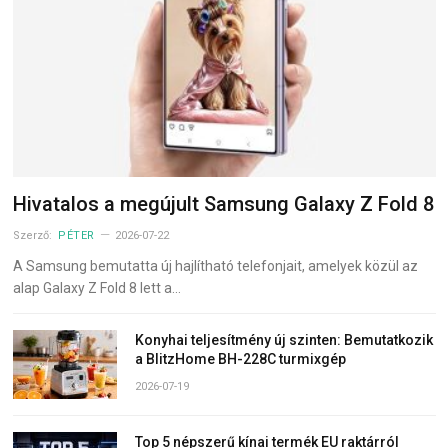
Hivatalos a megújult Samsung Galaxy Z Fold 8
Szerző:
PÉTER
2026-07-22
A Samsung bemutatta új hajlítható telefonjait, amelyek közül az
alap Galaxy Z Fold 8 lett a…
Konyhai teljesítmény új szinten: Bemutatkozik
a BlitzHome BH-228C turmixgép
2026-07-19
Top 5 népszerű kínai termék EU raktárról