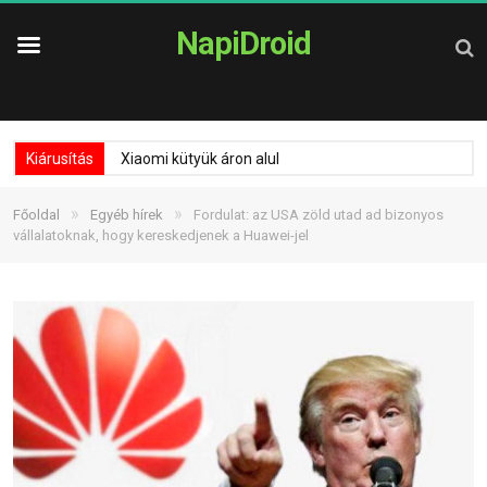
NapiDroid
Kiárusítás
Xiaomi kütyük áron alul
»
»
Főoldal
Egyéb hírek
Fordulat: az USA zöld utad ad bizonyos
vállalatoknak, hogy kereskedjenek a Huawei-jel