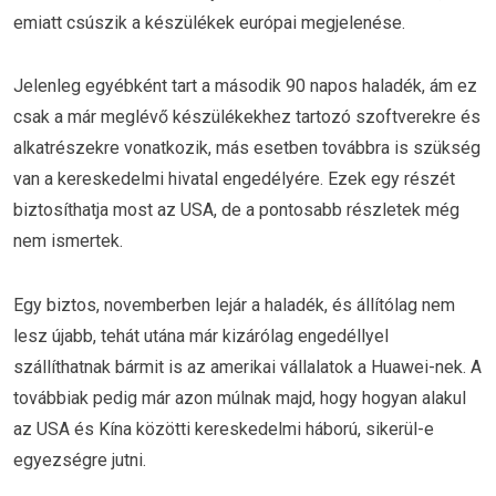
emiatt csúszik a készülékek európai megjelenése.
Jelenleg egyébként tart a második 90 napos haladék, ám ez
csak a már meglévő készülékekhez tartozó szoftverekre és
alkatrészekre vonatkozik, más esetben továbbra is szükség
van a kereskedelmi hivatal engedélyére. Ezek egy részét
biztosíthatja most az USA, de a pontosabb részletek még
nem ismertek.
Egy biztos, novemberben lejár a haladék, és állítólag nem
lesz újabb, tehát utána már kizárólag engedéllyel
szállíthatnak bármit is az amerikai vállalatok a Huawei-nek. A
továbbiak pedig már azon múlnak majd, hogy hogyan alakul
az USA és Kína közötti kereskedelmi háború, sikerül-e
egyezségre jutni.