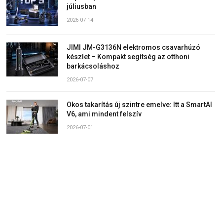
júliusban
2026-07-14
JIMI JM-G3136N elektromos csavarhúzó
készlet – Kompakt segítség az otthoni
barkácsoláshoz
2026-07-07
Okos takarítás új szintre emelve: Itt a SmartAI
V6, ami mindent felszív
2026-07-01