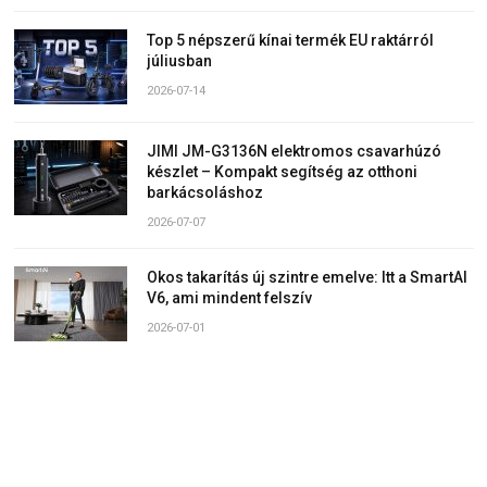
Top 5 népszerű kínai termék EU raktárról
júliusban
2026-07-14
JIMI JM-G3136N elektromos csavarhúzó
készlet – Kompakt segítség az otthoni
barkácsoláshoz
2026-07-07
Okos takarítás új szintre emelve: Itt a SmartAI
V6, ami mindent felszív
2026-07-01