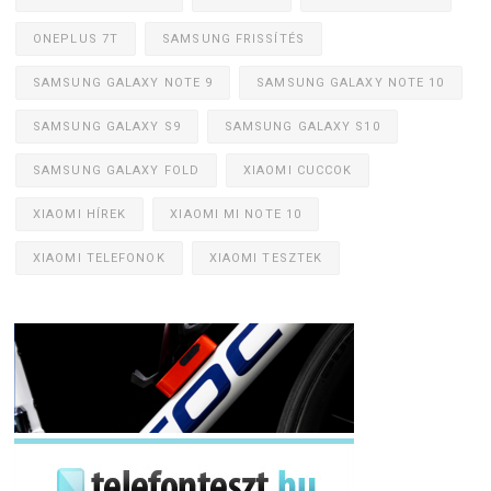
ONEPLUS 7T
SAMSUNG FRISSÍTÉS
SAMSUNG GALAXY NOTE 9
SAMSUNG GALAXY NOTE 10
SAMSUNG GALAXY S9
SAMSUNG GALAXY S10
SAMSUNG GALAXY FOLD
XIAOMI CUCCOK
XIAOMI HÍREK
XIAOMI MI NOTE 10
XIAOMI TELEFONOK
XIAOMI TESZTEK