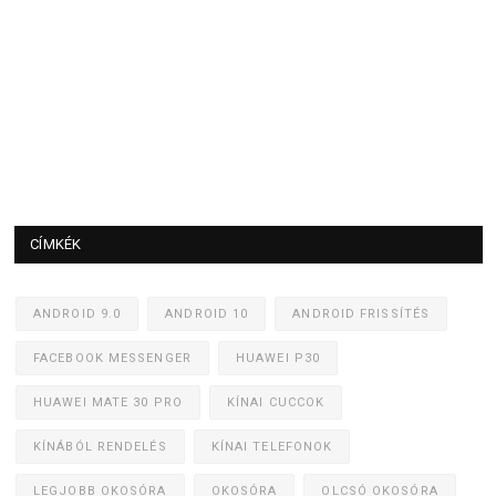
CÍMKÉK
ANDROID 9.0
ANDROID 10
ANDROID FRISSÍTÉS
FACEBOOK MESSENGER
HUAWEI P30
HUAWEI MATE 30 PRO
KÍNAI CUCCOK
KÍNÁBÓL RENDELÉS
KÍNAI TELEFONOK
LEGJOBB OKOSÓRA
OKOSÓRA
OLCSÓ OKOSÓRA