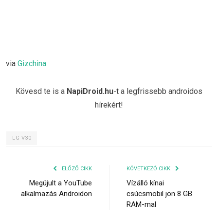
via
Gizchina
Kövesd te is a
NapiDroid.hu
-t a legfrissebb androidos
hírekért!
LG V30
ELŐZŐ CIKK
KÖVETKEZŐ CIKK
Megújult a YouTube
Vízálló kínai
alkalmazás Androidon
csúcsmobil jön 8 GB
RAM-mal