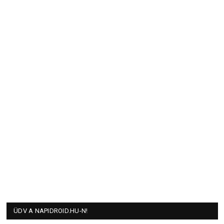
ÜDV A NAPIDROID.HU-N!