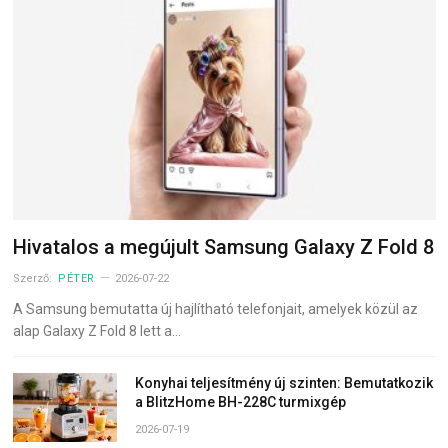
Hivatalos a megújult Samsung Galaxy Z Fold 8
Szerző:
PÉTER
2026-07-22
A Samsung bemutatta új hajlítható telefonjait, amelyek közül az
alap Galaxy Z Fold 8 lett a…
Konyhai teljesítmény új szinten: Bemutatkozik
a BlitzHome BH-228C turmixgép
2026-07-19