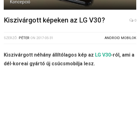
Koncepció
Kiszivárgott képeken az LG V30?
0
SZERZŐ:
PÉTER
ON
2017-05-31
ANDROID MOBILOK
Kiszivárgott néhány állítólagos kép az
LG V30
-ról, ami a
dél-koreai gyártó új csúcsmobilja lesz.