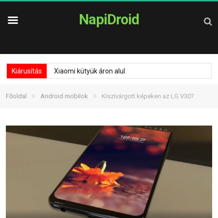
NapiDroid
Kiárusítás
Xiaomi kütyük áron alul
»
»
Főoldal
Android mobilok
Kiszivárgott képeken az LG V30?