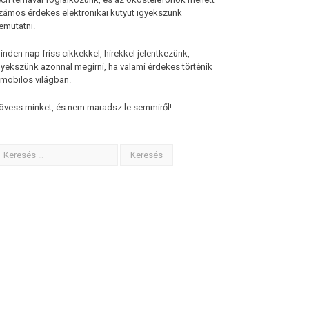
zámos érdekes elektronikai kütyüt igyekszünk
emutatni.
inden nap friss cikkekkel, hírekkel jelentkezünk,
gyekszünk azonnal megírni, ha valami érdekes történik
 mobilos világban.
övess minket, és nem maradsz le semmiről!