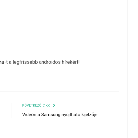
hu
-t a legfrissebb androidos hírekért!
K
KÖVETKEZŐ CIKK
?
Videón a Samsung nyújtható kijelzője