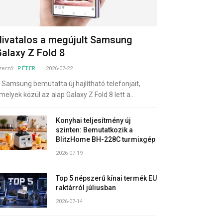
ivatalos a megújult Samsung
alaxy Z Fold 8
zerző:
PÉTER
2026-07-22
 Samsung bemutatta új hajlítható telefonjait,
melyek közül az alap Galaxy Z Fold 8 lett a…
Konyhai teljesítmény új
szinten: Bemutatkozik a
BlitzHome BH-228C turmixgép
2026-07-19
Top 5 népszerű kínai termék EU
raktárról júliusban
2026-07-14