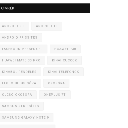
CÍMKÉK
ANDROID 9.0
ANDROID 10
ANDROID FRISSÍTÉS
FACEBOOK MESSENGER
HUAWEI P30
HUAWEI MATE 30 PRO
KÍNAI CUCCOK
KÍNÁBÓL RENDELÉS
KÍNAI TELEFONOK
LEGJOBB OKOSÓRA
OKOSÓRA
OLCSÓ OKOSÓRA
ONEPLUS 7T
SAMSUNG FRISSÍTÉS
SAMSUNG GALAXY NOTE 9