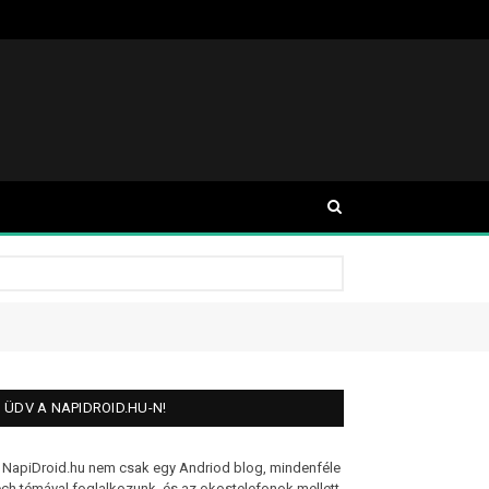
ÜDV A NAPIDROID.HU-N!
 NapiDroid.hu nem csak egy Andriod blog, mindenféle
ech témával foglalkozunk, és az okostelefonok mellett