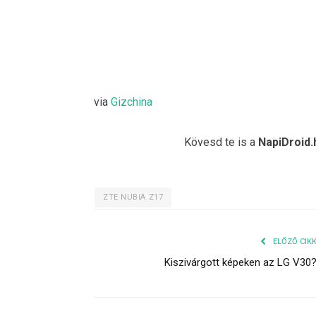
via
Gizchina
Kövesd te is a
NapiDroid.
ZTE NUBIA Z17
ELŐZŐ CIK
Kiszivárgott képeken az LG V30