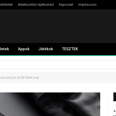
eltételek
Adatkezelési tájékoztató
Kapcsolat
Impresszum
letek
Appok
Játékok
TESZTEK
úcsmobil jön 8 GB RAM-mal
A
t