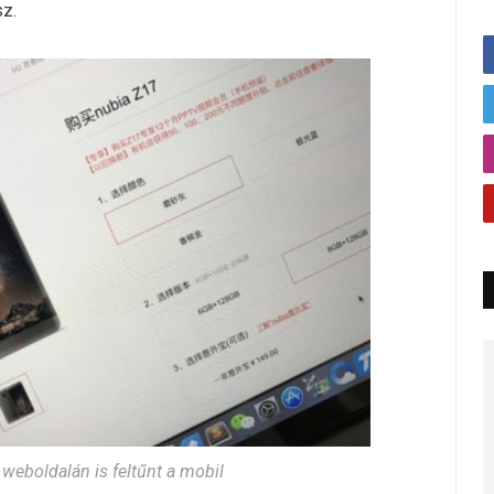
sz.
 weboldalán is feltűnt a mobil