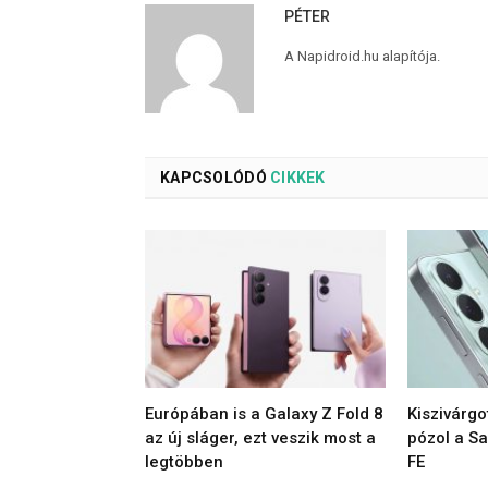
PÉTER
A Napidroid.hu alapítója.
KAPCSOLÓDÓ
CIKKEK
Európában is a Galaxy Z Fold 8
Kiszivárgo
az új sláger, ezt veszik most a
pózol a S
legtöbben
FE