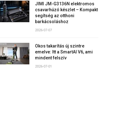
JIMI JM-G3136N elektromos
csavarhúzó készlet – Kompakt
segítség az otthoni
barkácsoláshoz
2026-07-07
Okos takarítás új szintre
emelve: Itt a SmartAI V6, ami
mindent felszív
2026-07-01