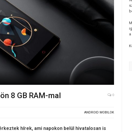
s
b
M
i
a
K
 jön 8 GB RAM-mal
0
ANDROID MOBILOK
rkeztek hírek, ami napokon belül hivatalosan is