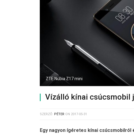
ZTE Nubia Z17 mini
Vízálló kínai csúcsmobil
SZERZŐ:
PÉTER
ON
2017-05-31
Egy nagyon ígéretes kínai csúcsmobilról é