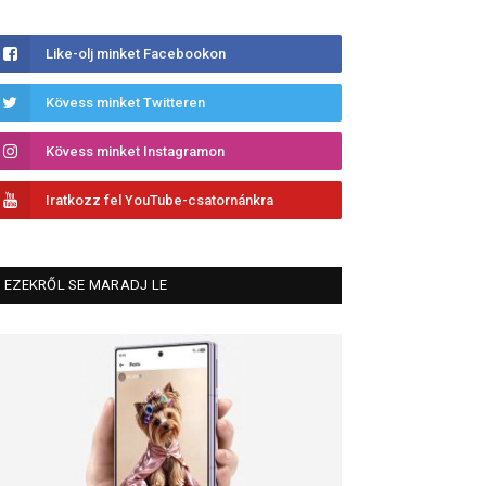
Like-olj minket Facebookon
Kövess minket Twitteren
Kövess minket Instagramon
Iratkozz fel YouTube-csatornánkra
EZEKRŐL SE MARADJ LE