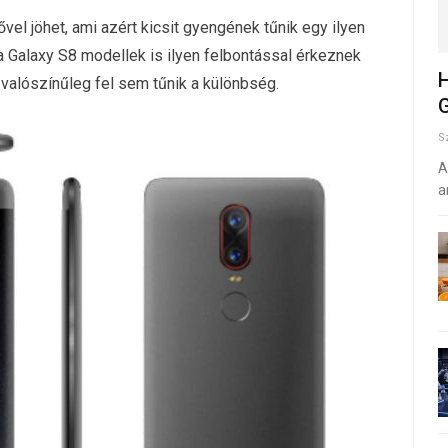
vel jöhet, ami azért kicsit gyengének tűnik egy ilyen
 a Galaxy S8 modellek is ilyen felbontással érkeznek
H
 valószínűleg fel sem tűnik a különbség.
G
S
A
a