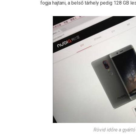
fogja hajtani, a belső tárhely pedig 128 GB le
Rövid időre a gyártó