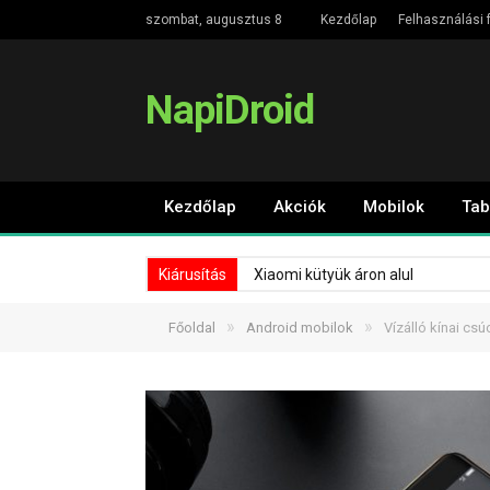
szombat, augusztus 8
Kezdőlap
Felhasználási f
NapiDroid
Kezdőlap
Akciók
Mobilok
Tab
Kiárusítás
Xiaomi kütyük áron alul
»
»
Főoldal
Android mobilok
Vízálló kínai cs