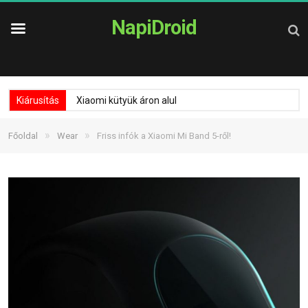
NapiDroid
Kiárusítás
Xiaomi kütyük áron alul
»
»
Főoldal
Wear
Friss infók a Xiaomi Mi Band 5-ről!