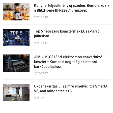
Konyhai teljesítmény új szinten: Bemutatkozik
a BlitzHome BH-228C turmixgép
2026-07-19
Top 5 népszerű kínai termék EU raktárról
júliusban
2026-07-14
JIMI JM-G3136N elektromos csavarhúzó
készlet – Kompakt segítség az otthoni
barkácsoláshoz
2026-07-07
Okos takarítás új szintre emelve: Itt a SmartAI
V6, ami mindent felszív
2026-07-01