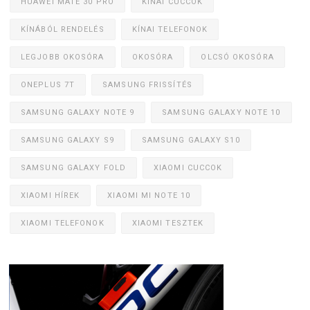
HUAWEI MATE 30 PRO
KÍNAI CUCCOK
KÍNÁBÓL RENDELÉS
KÍNAI TELEFONOK
LEGJOBB OKOSÓRA
OKOSÓRA
OLCSÓ OKOSÓRA
ONEPLUS 7T
SAMSUNG FRISSÍTÉS
SAMSUNG GALAXY NOTE 9
SAMSUNG GALAXY NOTE 10
SAMSUNG GALAXY S9
SAMSUNG GALAXY S10
SAMSUNG GALAXY FOLD
XIAOMI CUCCOK
XIAOMI HÍREK
XIAOMI MI NOTE 10
XIAOMI TELEFONOK
XIAOMI TESZTEK