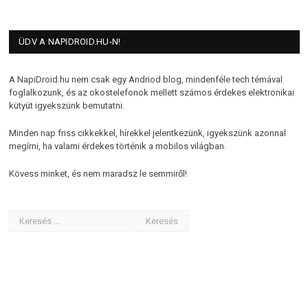
ÜDV A NAPIDROID.HU-N!
A NapiDroid.hu nem csak egy Andriod blog, mindenféle tech témával
foglalkozunk, és az okostelefonok mellett számos érdekes elektronikai
kütyüt igyekszünk bemutatni.
Minden nap friss cikkekkel, hírekkel jelentkezünk, igyekszünk azonnal
megírni, ha valami érdekes történik a mobilos világban.
Kövess minket, és nem maradsz le semmiről!