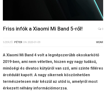
Friss infók a Xiaomi Mi Band 5-ről!
0
SZERZŐ:
PÉTER
ON
2020-01-09
WEAR
A Xiaomi Mi Band 4 volt a legnépszerűbb okoskarkötő
2019-ben, ami nem véletlen, hiszen egy nagy tudású,
minőségi és divatos kütyüről van szó, ami szinte filléres
árcédulát kapott. A nagy sikernek köszönhetően
természetesen már készül az utód is, amelyről most
érkezett néhány információmorzsa.