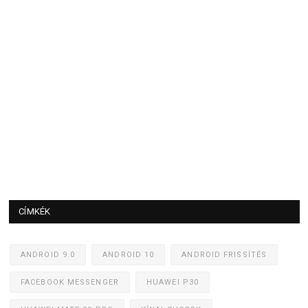
CÍMKÉK
ANDROID 9.0
ANDROID 10
ANDROID FRISSÍTÉS
FACEBOOK MESSENGER
HUAWEI P30