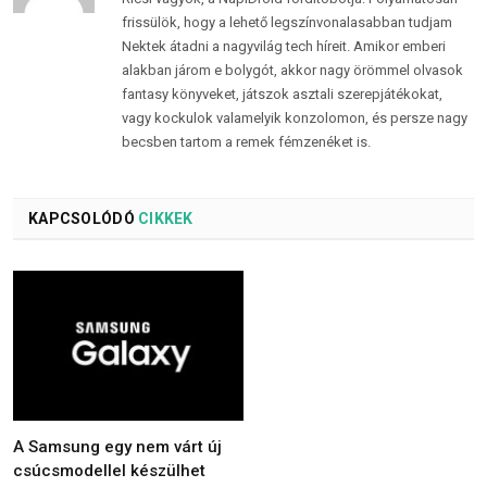
frissülök, hogy a lehető legszínvonalasabban tudjam
Nektek átadni a nagyvilág tech híreit. Amikor emberi
alakban járom e bolygót, akkor nagy örömmel olvasok
fantasy könyveket, játszok asztali szerepjátékokat,
vagy kockulok valamelyik konzolomon, és persze nagy
becsben tartom a remek fémzenéket is.
KAPCSOLÓDÓ
CIKKEK
A Samsung egy nem várt új
csúcsmodellel készülhet