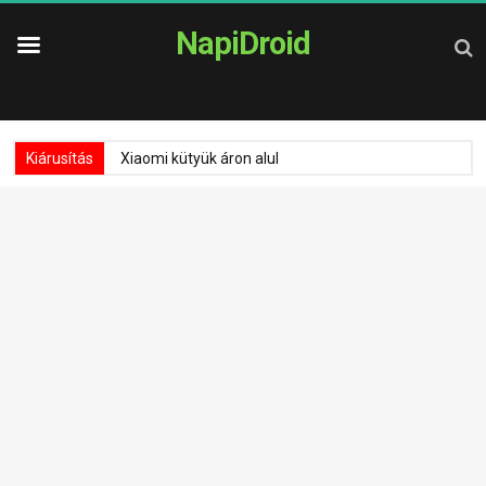
NapiDroid
Kiárusítás
Xiaomi kütyük áron alul