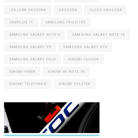
LEGJOBB OKOSÓRA
OKOSÓRA
OLCSÓ OKOSÓRA
ONEPLUS 7T
SAMSUNG FRISSÍTÉS
SAMSUNG GALAXY NOTE 9
SAMSUNG GALAXY NOTE 10
SAMSUNG GALAXY S9
SAMSUNG GALAXY S10
SAMSUNG GALAXY FOLD
XIAOMI CUCCOK
XIAOMI HÍREK
XIAOMI MI NOTE 10
XIAOMI TELEFONOK
XIAOMI TESZTEK