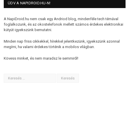
ÜDV A NAPIDROID.HU-N!
A NapiDroid.hu nem csak egy Andriod blog, mindenféle tech témával
foglalkozunk, és az okostelefonok mellett számos érdekes elektronikai
kütyüt igyekszünk bemutatni.
Minden nap friss cikkekkel, hírekkel jelentkezünk, igyekszünk azonnal
megírni, ha valami érdekes történik a mobilos világban.
Kövess minket, és nem maradsz le semmiről!