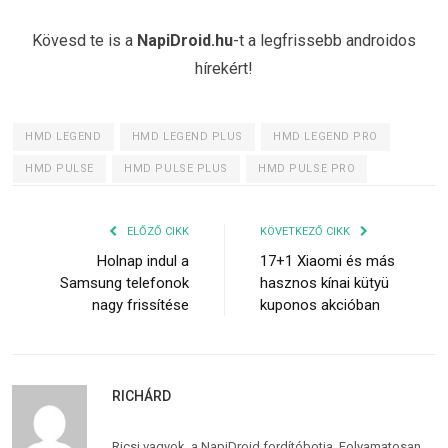
Kövesd te is a
NapiDroid.hu
-t a legfrissebb androidos
hírekért!
HMD LEGEND
HMD LEGEND PLUS
HMD LEGEND PRO
HMD PULSE
HMD PULSE PLUS
HMD PULSE PRO
ELŐZŐ CIKK
KÖVETKEZŐ CIKK
Holnap indul a
17+1 Xiaomi és más
Samsung telefonok
hasznos kínai kütyü
nagy frissítése
kuponos akcióban
RICHÁRD
Ricsi vagyok, a NapiDroid fordítóbotja. Folyamatosan