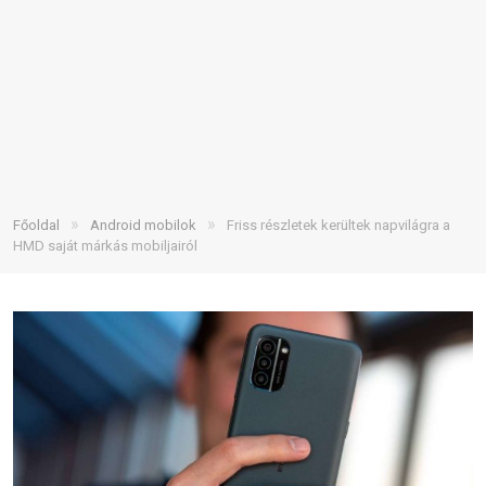
»
»
Főoldal
Android mobilok
Friss részletek kerültek napvilágra a
HMD saját márkás mobiljairól