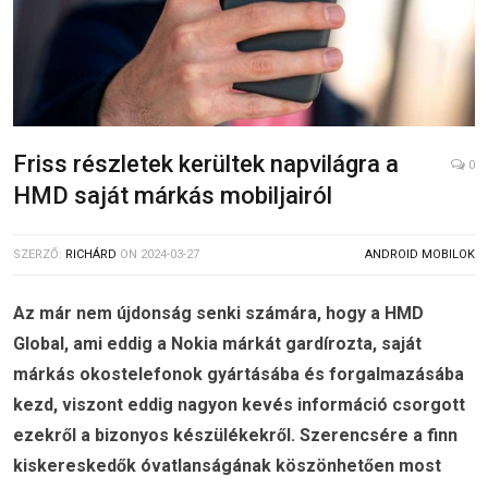
Friss részletek kerültek napvilágra a
0
HMD saját márkás mobiljairól
SZERZŐ:
RICHÁRD
ON
2024-03-27
ANDROID MOBILOK
Az már nem újdonság senki számára, hogy a HMD
Global, ami eddig a Nokia márkát gardírozta, saját
márkás okostelefonok gyártásába és forgalmazásába
kezd, viszont eddig nagyon kevés információ csorgott
ezekről a bizonyos készülékekről. Szerencsére a finn
kiskereskedők óvatlanságának köszönhetően most