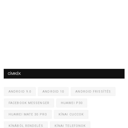
CÍMKÉK
ANDROID 9.0
ANDROID 10
ANDROID FRISSÍTÉS
FACEBOOK MESSENGER
HUAWEI P30
HUAWEI MATE 30 PRO
KÍNAI CUCCOK
KÍNÁBÓL RENDELÉS
KÍNAI TELEFONOK