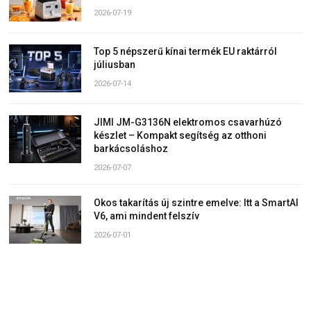
2026-07-19
Top 5 népszerű kínai termék EU raktárról
júliusban
2026-07-14
JIMI JM-G3136N elektromos csavarhúzó
készlet – Kompakt segítség az otthoni
barkácsoláshoz
2026-07-07
Okos takarítás új szintre emelve: Itt a SmartAI
V6, ami mindent felszív
2026-07-01