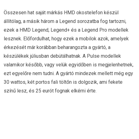
Összesen hat saját márkás HMD okostelefon készül
állítólag, a másik három a Legend sorozatba fog tartozni,
ezek a HMD Legend, Legend+ és a Legend Pro modellek
lesznek. Előfordulhat, hogy ezek a mobilok azok, amelyek
érkezését már korábban beharangozta a gyártó, a
készülékek júliusban debütálhatnak. A Pulse modellek
valamikor később, vagy velük egyidőben is megjelenhetnek,
ezt egyelőre nem tudni. A gyártó mindezek mellett még egy
30 wattos, két portos fali töltőn is dolgozik, ami fekete
színű lesz, és 25 eurót fognak elkérni érte.