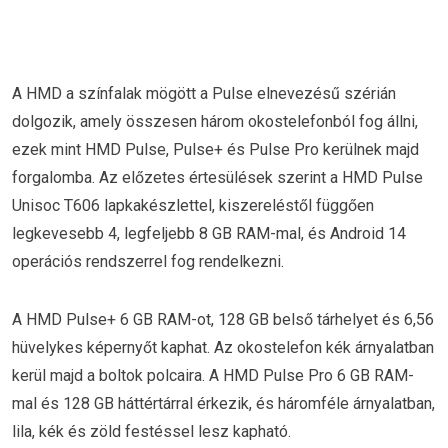
A HMD a színfalak mögött a Pulse elnevezésű szérián
dolgozik, amely összesen három okostelefonból fog állni,
ezek mint HMD Pulse, Pulse+ és Pulse Pro kerülnek majd
forgalomba. Az előzetes értesülések szerint a HMD Pulse
Unisoc T606 lapkakészlettel, kiszereléstől függően
legkevesebb 4, legfeljebb 8 GB RAM-mal, és Android 14
operációs rendszerrel fog rendelkezni.
A HMD Pulse+ 6 GB RAM-ot, 128 GB belső tárhelyet és 6,56
hüvelykes képernyőt kaphat. Az okostelefon kék árnyalatban
kerül majd a boltok polcaira. A HMD Pulse Pro 6 GB RAM-
mal és 128 GB háttértárral érkezik, és háromféle árnyalatban,
lila, kék és zöld festéssel lesz kapható.