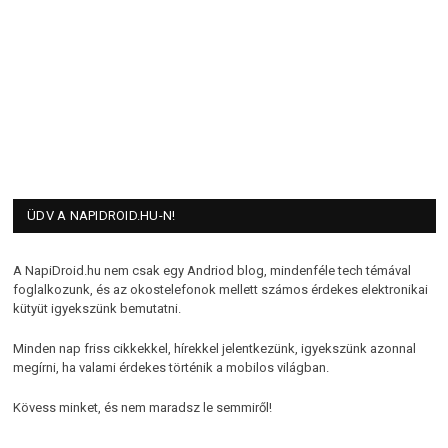
ÜDV A NAPIDROID.HU-N!
A NapiDroid.hu nem csak egy Andriod blog, mindenféle tech témával
foglalkozunk, és az okostelefonok mellett számos érdekes elektronikai
kütyüt igyekszünk bemutatni.
Minden nap friss cikkekkel, hírekkel jelentkezünk, igyekszünk azonnal
megírni, ha valami érdekes történik a mobilos világban.
Kövess minket, és nem maradsz le semmiről!