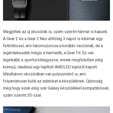
Megjöttek az új okosórák is, szám szerint hármat is kapunk.
A Gear 2 és a Gear 2 Neo állítólag 3 napot is kibírnak egy
feltöltéssel, ami háromszorosa a korábbi verziónak, de a
legérdekesebb mégis a harmadik, a Gear Fit. Ez van
leginkább a sportra kihegyezve, ennek megfelelően elég
könnyű, ráadásul egy hajlított AMOLED kijelzőt kapott.
Mindhárom okosórában van pulzusmérő is, ami
folyamatosan küldi az adatokat a készüléknek. Újdonság
még hogy ezek elég sok Galaxy készülékkel kompatibilisek,
szám szerint 20-szal.