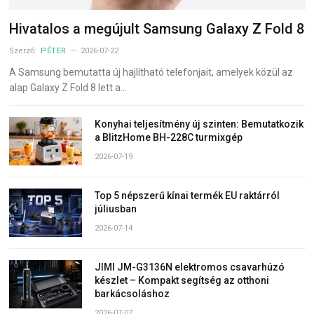
Hivatalos a megújult Samsung Galaxy Z Fold 8
Szerző:
PÉTER
2026-07-22
A Samsung bemutatta új hajlítható telefonjait, amelyek közül az
alap Galaxy Z Fold 8 lett a…
Konyhai teljesítmény új szinten: Bemutatkozik
a BlitzHome BH-228C turmixgép
2026-07-19
Top 5 népszerű kínai termék EU raktárról
júliusban
2026-07-14
JIMI JM-G3136N elektromos csavarhúzó
készlet – Kompakt segítség az otthoni
barkácsoláshoz
2026-07-07