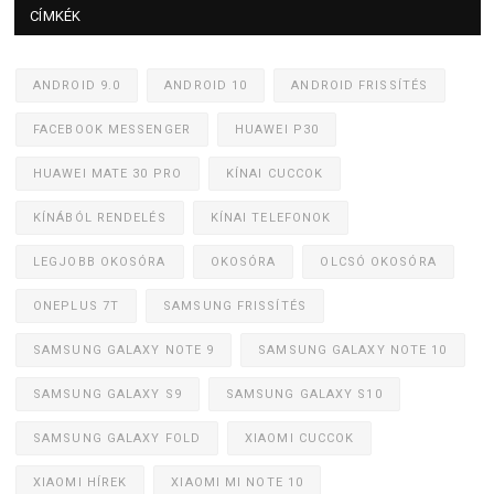
CÍMKÉK
ANDROID 9.0
ANDROID 10
ANDROID FRISSÍTÉS
FACEBOOK MESSENGER
HUAWEI P30
HUAWEI MATE 30 PRO
KÍNAI CUCCOK
KÍNÁBÓL RENDELÉS
KÍNAI TELEFONOK
LEGJOBB OKOSÓRA
OKOSÓRA
OLCSÓ OKOSÓRA
ONEPLUS 7T
SAMSUNG FRISSÍTÉS
SAMSUNG GALAXY NOTE 9
SAMSUNG GALAXY NOTE 10
SAMSUNG GALAXY S9
SAMSUNG GALAXY S10
SAMSUNG GALAXY FOLD
XIAOMI CUCCOK
XIAOMI HÍREK
XIAOMI MI NOTE 10