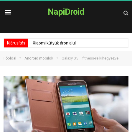
NapiDroid
Kiárusítás
Xiaomi kütyük áron alul
»
»
Főoldal
Android mobilok
Galaxy S5 – fitness-re kihegyezve