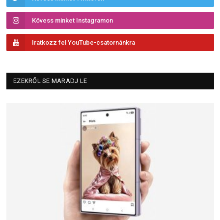
Kövess minket Instagramon
Iratkozz fel YouTube-csatornánkra
EZEKRŐL SE MARADJ LE