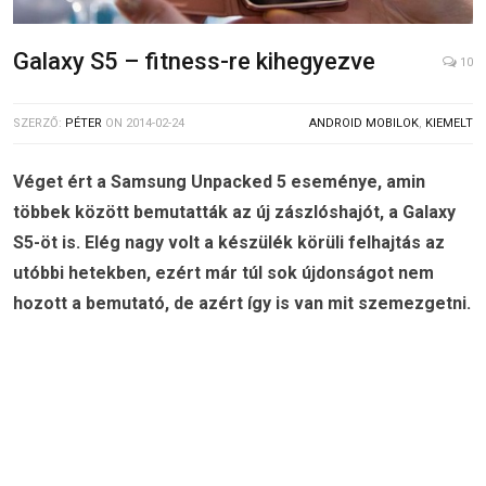
Galaxy S5 – fitness-re kihegyezve
10
SZERZŐ:
PÉTER
ON
2014-02-24
ANDROID MOBILOK
,
KIEMELT
Véget ért a Samsung Unpacked 5 eseménye, amin
többek között bemutatták az új zászlóshajót, a Galaxy
S5-öt is. Elég nagy volt a készülék körüli felhajtás az
utóbbi hetekben, ezért már túl sok újdonságot nem
hozott a bemutató, de azért így is van mit szemezgetni.