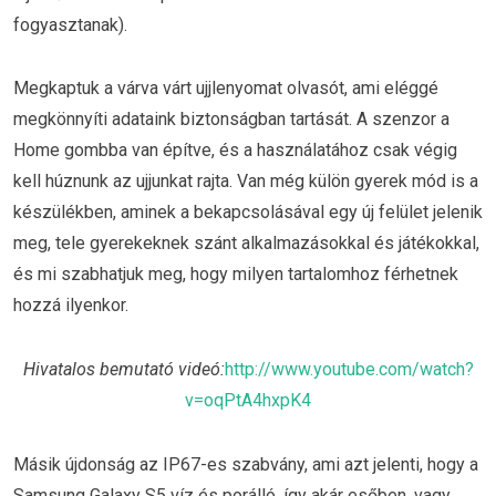
fogyasztanak).
Megkaptuk a várva várt ujjlenyomat olvasót, ami eléggé
megkönnyíti adataink biztonságban tartását. A szenzor a
Home gombba van építve, és a használatához csak végig
kell húznunk az ujjunkat rajta. Van még külön gyerek mód is a
készülékben, aminek a bekapcsolásával egy új felület jelenik
meg, tele gyerekeknek szánt alkalmazásokkal és játékokkal,
és mi szabhatjuk meg, hogy milyen tartalomhoz férhetnek
hozzá ilyenkor.
Hivatalos bemutató videó:
http://www.youtube.com/watch?
v=oqPtA4hxpK4
Másik újdonság az IP67-es szabvány, ami azt jelenti, hogy a
Samsung Galaxy S5 víz és porálló, így akár esőben, vagy