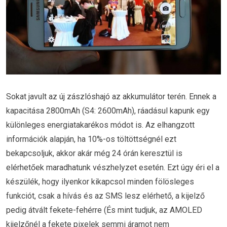
Sokat javult az új zászlóshajó az akkumulátor terén. Ennek a
kapacitása 2800mAh (S4: 2600mAh), ráadásul kapunk egy
különleges energiatakarékos módot is. Az elhangzott
információk alapján, ha 10%-os töltöttségnél ezt
bekapcsoljuk, akkor akár még 24 órán keresztül is
elérhetőek maradhatunk vészhelyzet esetén. Ezt úgy éri el a
készülék, hogy ilyenkor kikapcsol minden fölösleges
funkciót, csak a hívás és az SMS lesz elérhető, a kijelző
pedig átvált fekete-fehérre (És mint tudjuk, az AMOLED
kijelzőnél a fekete pixelek semmi áramot nem