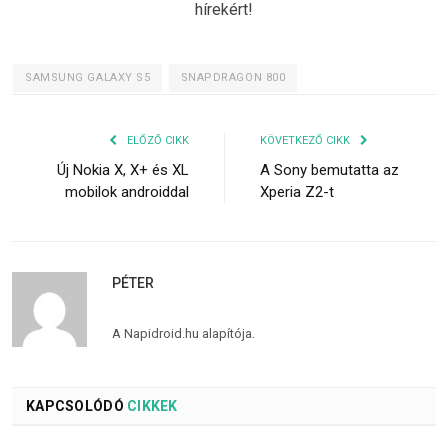
hírekért!
SAMSUNG GALAXY S5
SNAPDRAGON 800
ELŐZŐ CIKK
KÖVETKEZŐ CIKK
Új Nokia X, X+ és XL
A Sony bemutatta az
mobilok androiddal
Xperia Z2-t
PÉTER
A Napidroid.hu alapítója.
KAPCSOLÓDÓ
CIKKEK