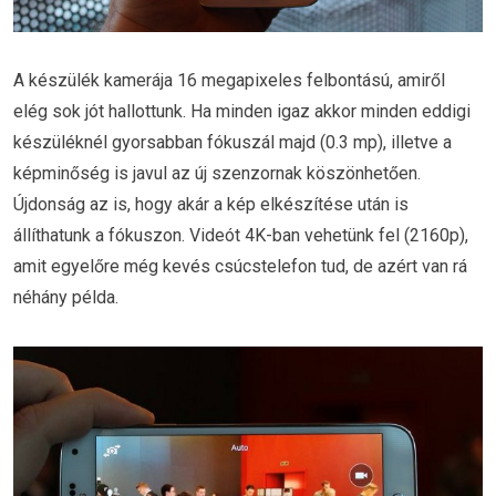
A készülék kamerája 16 megapixeles felbontású, amiről
elég sok jót hallottunk. Ha minden igaz akkor minden eddigi
készüléknél gyorsabban fókuszál majd (0.3 mp), illetve a
képminőség is javul az új szenzornak köszönhetően.
Újdonság az is, hogy akár a kép elkészítése után is
állíthatunk a fókuszon. Videót 4K-ban vehetünk fel (2160p),
amit egyelőre még kevés csúcstelefon tud, de azért van rá
néhány példa.