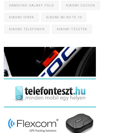
SAMSUNG GALAXY FOLD
XIAOMI CUCCOK
XIAOMI HÍREK
XIAOMI MI NOTE 10
XIAOMI TELEFONOK
XIAOMI TESZTEK