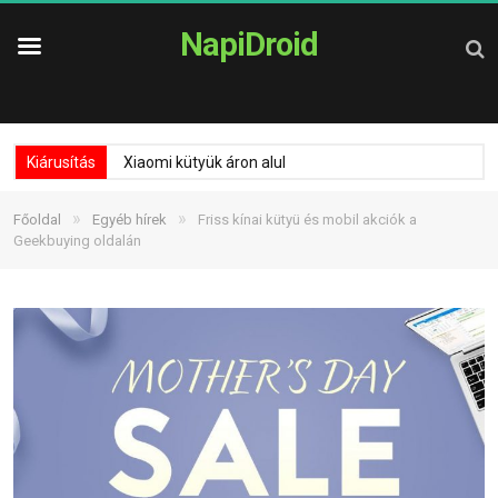
NapiDroid
Kiárusítás
Xiaomi kütyük áron alul
»
»
Főoldal
Egyéb hírek
Friss kínai kütyü és mobil akciók a
Geekbuying oldalán