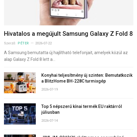
Hivatalos a megújult Samsung Galaxy Z Fold 8
Szerző:
PÉTER
2026-07-22
A Samsung bemutatta új hajlítható telefonjait, amelyek közül az
alap Galaxy Z Fold 8 lett a…
Konyhai teljesítmény új szinten: Bemutatkozik
a BlitzHome BH-228C turmixgép
2026-07-19
Top 5 népszerű kínai termék EU raktárról
júliusban
2026-07-14