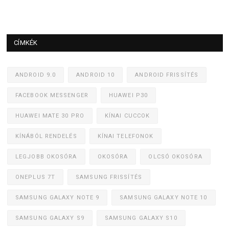
CÍMKÉK
ANDROID 9.0
ANDROID 10
ANDROID FRISSÍTÉS
FACEBOOK MESSENGER
HUAWEI P30
HUAWEI MATE 30 PRO
KÍNAI CUCCOK
KÍNÁBÓL RENDELÉS
KÍNAI TELEFONOK
LEGJOBB OKOSÓRA
OKOSÓRA
OLCSÓ OKOSÓRA
ONEPLUS 7T
SAMSUNG FRISSÍTÉS
SAMSUNG GALAXY NOTE 9
SAMSUNG GALAXY NOTE 10
SAMSUNG GALAXY S9
SAMSUNG GALAXY S10