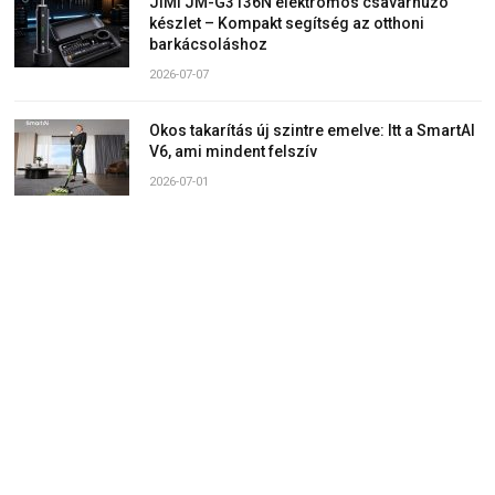
JIMI JM-G3136N elektromos csavarhúzó
készlet – Kompakt segítség az otthoni
barkácsoláshoz
2026-07-07
Okos takarítás új szintre emelve: Itt a SmartAI
V6, ami mindent felszív
2026-07-01