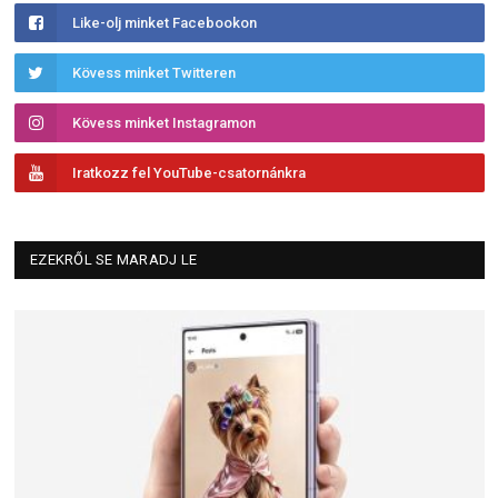
Like-olj minket Facebookon
Kövess minket Twitteren
Kövess minket Instagramon
Iratkozz fel YouTube-csatornánkra
EZEKRŐL SE MARADJ LE