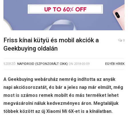
Friss kínai kütyü és mobil akciók a
0
Geekbuying oldalán
SZERZŐ:
NAPIDROID (SZPONZORÁLT CIKK)
ON
2018-05-09
EGYÉB HÍREK
A Geekbuying webáruház nemrég indította az anyák
napi akciósorozatát, és bár a jeles nap már elmúlt, még
most is számos remek mobilt és más terméket lehet
megvásárolni náluk kedvezményes áron. Megtaláljuk
többek között az új Xiaomi Mi 6X-et is a kínálatban.