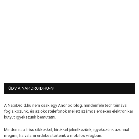
ÜDV A NAPIDROID.HU-N!
A NapiDroid.hu nem csak egy Andriod blog, mindenféle tech témával
foglalkozunk, és az okostelefonok mellett számos érdekes elektronikai
kütyüt igyekszünk bemutatni.
Minden nap friss cikkekkel, hírekkel jelentkezünk, igyekszünk azonnal
megírni, ha valami érdekes történik a mobilos világban.