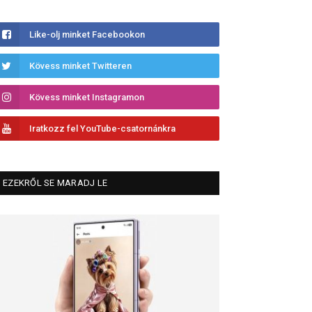
Like-olj minket Facebookon
Kövess minket Twitteren
Kövess minket Instagramon
Iratkozz fel YouTube-csatornánkra
EZEKRŐL SE MARADJ LE