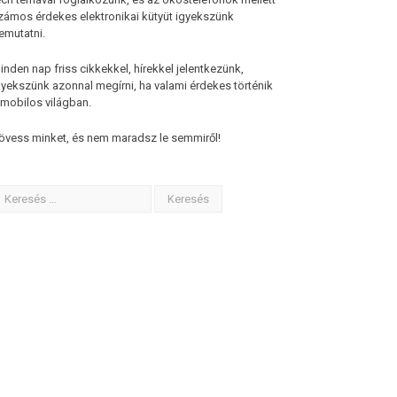
zámos érdekes elektronikai kütyüt igyekszünk
emutatni.
inden nap friss cikkekkel, hírekkel jelentkezünk,
gyekszünk azonnal megírni, ha valami érdekes történik
 mobilos világban.
övess minket, és nem maradsz le semmiről!