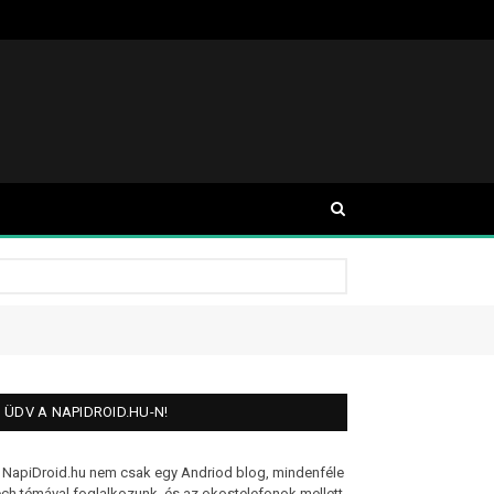
ÜDV A NAPIDROID.HU-N!
 NapiDroid.hu nem csak egy Andriod blog, mindenféle
ech témával foglalkozunk, és az okostelefonok mellett