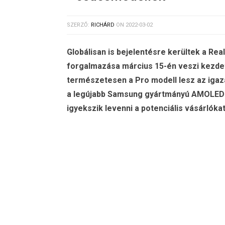
SZERZŐ:
RICHÁRD
ON
2022-03-02
Globálisan
is bejelentésre kerültek a Rea
forgalmazása március 15-én veszi kezdet
természetesen a Pro modell lesz az igaz
a legújabb Samsung gyártmányú AMOLED k
igyekszik levenni a potenciális vásárlókat