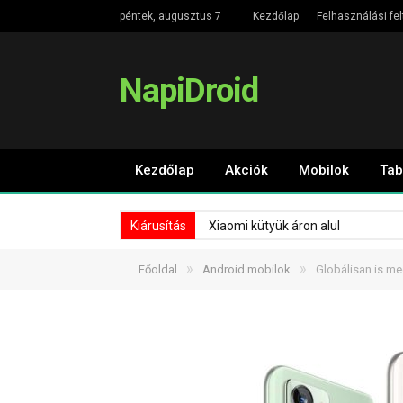
péntek, augusztus 7
Kezdőlap
Felhasználási fel
NapiDroid
Kezdőlap
Akciók
Mobilok
Tab
Kiárusítás
Xiaomi kütyük áron alul
»
»
Főoldal
Android mobilok
Globálisan is m