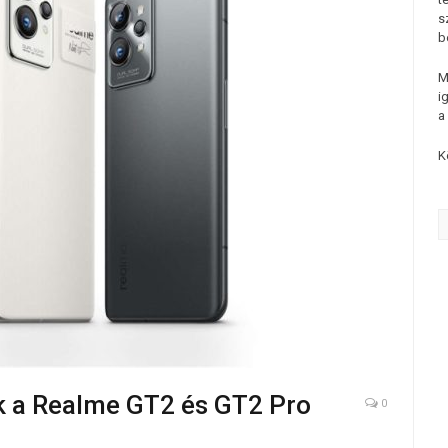
s
b
M
i
a
K
ek a Realme GT2 és GT2 Pro
0