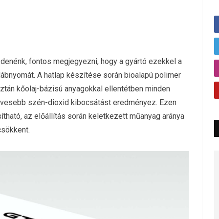
denénk, fontos megjegyezni, hogy a gyártó ezekkel a
lábnyomát. A hatlap készítése során bioalapú polimer
sztán kőolaj-bázisú anyagokkal ellentétben minden
kevesebb szén-dioxid kibocsátást eredményez. Ezen
ítható, az előállítás során keletkezett műanyag aránya
csökkent.