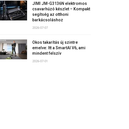
JIMI JM-G3136N elektromos
csavarhúzó készlet – Kompakt
segítség az otthoni
barkácsoláshoz
2026-07-07
Okos takarítás új szintre
emelve: Itt a SmartAI V6, ami
mindent felszív
2026-07-01