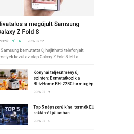
ivatalos a megújult Samsung
alaxy Z Fold 8
zerző:
PÉTER
2026-07-22
 Samsung bemutatta új hajlítható telefonjait,
melyek közül az alap Galaxy Z Fold 8 lett a…
Konyhai teljesítmény új
szinten: Bemutatkozik a
BlitzHome BH-228C turmixgép
2026-07-19
Top 5 népszerű kínai termék EU
raktárról júliusban
2026-07-14