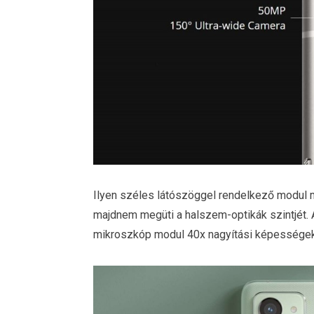
Ilyen széles látószöggel rendelkező modul 
majdnem megüti a halszem-optikák szintjét.
mikroszkóp modul 40x nagyítási képességekk