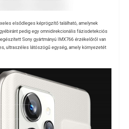
xeles elsődleges képrögzítő található, amelynek
egyébiránt pedig egy omnidirekcionális fázisdetekciós
 kiegészített Sony gyártmányú IMX766 érzékelőről van
s, ultraszéles látószögű egység, amely környezetét