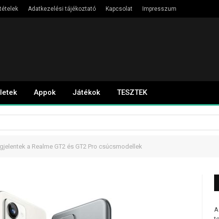
tételek
Adatkezelési tájékoztató
Kapcsolat
Impresszum
letek
Appok
Játékok
TESZTEK
egjelentek a Realme GT2 és GT2 Pro csúcsmodellek
A
t