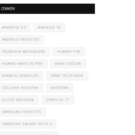
CÍMKÉK
ANDROID 9.0
ANDROID 10
ANDROID FRISSÍTÉS
FACEBOOK MESSENGER
HUAWEI P30
HUAWEI MATE 30 PRO
KÍNAI CUCCOK
KÍNÁBÓL RENDELÉS
KÍNAI TELEFONOK
LEGJOBB OKOSÓRA
OKOSÓRA
OLCSÓ OKOSÓRA
ONEPLUS 7T
SAMSUNG FRISSÍTÉS
SAMSUNG GALAXY NOTE 9