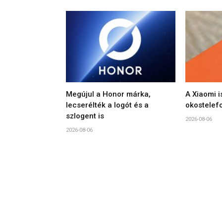
Megújul a Honor márka,
A Xiaomi i
lecserélték a logót és a
okostelef
szlogent is
2026-08-06
2026-08-06