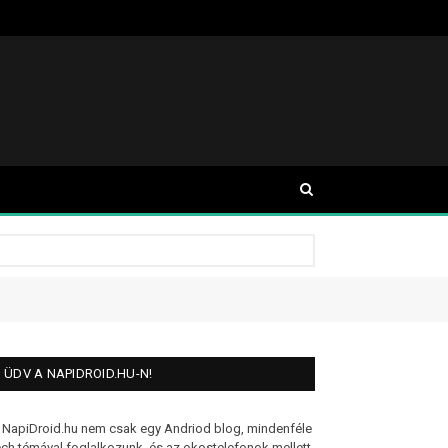
ÜDV A NAPIDROID.HU-N!
 NapiDroid.hu nem csak egy Andriod blog, mindenféle
ech témával foglalkozunk, és az okostelefonok mellett