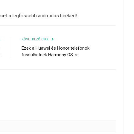
hu
-t a legfrissebb androidos hírekért!
K
KÖVETKEZŐ CIKK
g
Ezek a Huawei és Honor telefonok
k
frissülhetnek Harmony OS-re