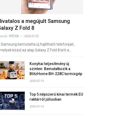
ivatalos a megújult Samsung
alaxy Z Fold 8
zerző:
PÉTER
2026-07-22
 Samsung bemutatta új hajlítható telefonjait,
melyek közül az alap Galaxy Z Fold 8 lett a…
Konyhai teljesítmény új
szinten: Bemutatkozik a
BlitzHome BH-228C turmixgép
2026-07-19
Top 5 népszerű kínai termék EU
raktárról júliusban
2026-07-14