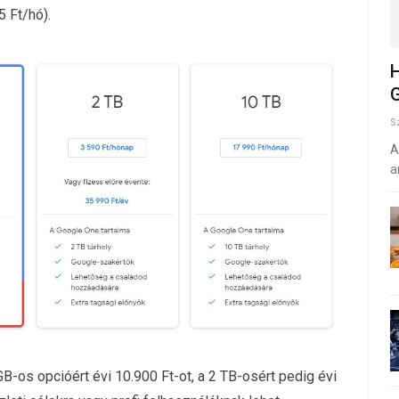
5 Ft/hó).
H
G
S
A
a
-os opcióért évi 10.900 Ft-ot, a 2 TB-osért pedig évi