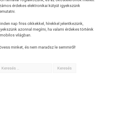
zámos érdekes elektronikai kütyüt igyekszünk
emutatni.
inden nap friss cikkekkel, hírekkel jelentkezünk,
gyekszünk azonnal megírni, ha valami érdekes történik
 mobilos világban.
övess minket, és nem maradsz le semmiről!