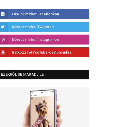
Like-olj minket Facebookon
Kövess minket Twitteren
Kövess minket Instagramon
Iratkozz fel YouTube-csatornánkra
EZEKRŐL SE MARADJ LE