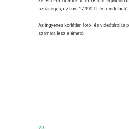
35.990 Ft-ot kérnek. A 10 TB már leginkább üz
szükséges, ez havi 17.990 Ft-ért rendelhető
Az ingyenes korlátlan fotó- és videótárolás p
számára lesz elérhető.
Via