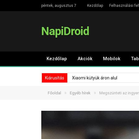
péntek, augusztus 7
Kezdőlap
Felhasználási fel
NapiDroid
Kezdőlap
Akciók
Mobilok
Tab
Kiárusítás
Xiaomi kütyük áron alul
»
»
Főoldal
Egyéb hírek
Megszünteti az ingyen