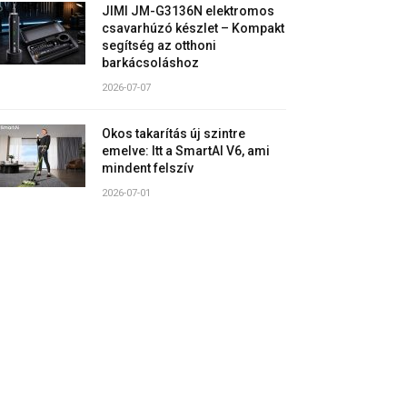
JIMI JM-G3136N elektromos
csavarhúzó készlet – Kompakt
segítség az otthoni
barkácsoláshoz
2026-07-07
Okos takarítás új szintre
emelve: Itt a SmartAI V6, ami
mindent felszív
2026-07-01