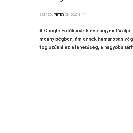
SZERZŐ:
PÉTER
ON
2020-11-14
A Google Fotók már 5 éve ingyen tárolja a 
mennyiségben, ám ennek hamarosan vége
fog szűnni ez a lehetőség, a nagyobb tárh