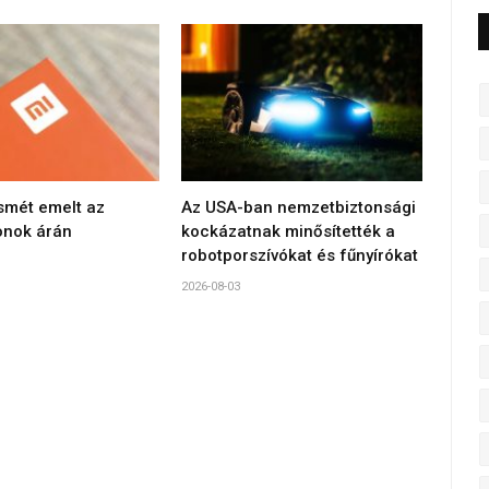
smét emelt az
Az USA-ban nemzetbiztonsági
onok árán
kockázatnak minősítették a
robotporszívókat és fűnyírókat
2026-08-03