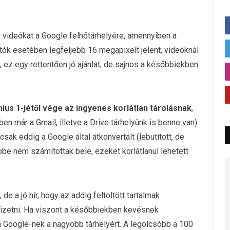
 és videókat a Google felhőtárhelyére, amennyiben a
tók esetében legfeljebb 16 megapixelt jelent, videóknál
, ez egy rettentően jó ajánlat, de sajnos a későbbiekben
nius 1-jétől vége az ingyenes korlátlan tárolásnak
,
en már a Gmail, illetve a Drive tárhelyünk is benne van).
csak eddig a Google által átkonvertált (lebutított, de
e nem számítottak bele, ezeket korlátlanul lehetett
e a jó hír, hogy az addig feltöltött tartalmak
fizetni. Ha viszont a későbbiekben kevésnek
 a Google-nek a nagyobb tárhelyért. A legolcsóbb a 100