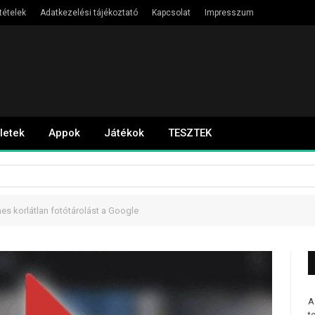
tételek
Adatkezelési tájékoztató
Kapcsolat
Impresszum
letek
Appok
Játékok
TESZTEK
es korlátlan fotótárolást a Google
A
t