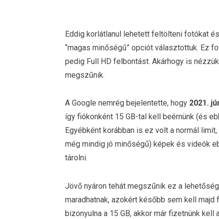
Eddig korlátlanul lehetett feltölteni fotókat
“magas minőségű” opciót választottuk. Ez fo
pedig Full HD felbontást. Akárhogy is nézzük
megszűnik.
A Google nemrég bejelentette, hogy
2021. jú
így fiókonként 15 GB-tal kell beérnünk (és ebb
Egyébként korábban is ez volt a normál limit, 
még mindig jó minőségű) képek és videók ebb
tárolni.
Jövő nyáron tehát megszűnik ez a lehetőség, d
maradhatnak, azokért később sem kell majd 
bizonyulna a 15 GB, akkor már fizetnünk kell