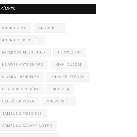
CÍMKÉK
ANDROID 9.0
ANDROID 10
ANDROID FRISSÍTÉS
FACEBOOK MESSENGER
HUAWEI P30
HUAWEI MATE 30 PRO
KÍNAI CUCCOK
KÍNÁBÓL RENDELÉS
KÍNAI TELEFONOK
LEGJOBB OKOSÓRA
OKOSÓRA
OLCSÓ OKOSÓRA
ONEPLUS 7T
SAMSUNG FRISSÍTÉS
SAMSUNG GALAXY NOTE 9