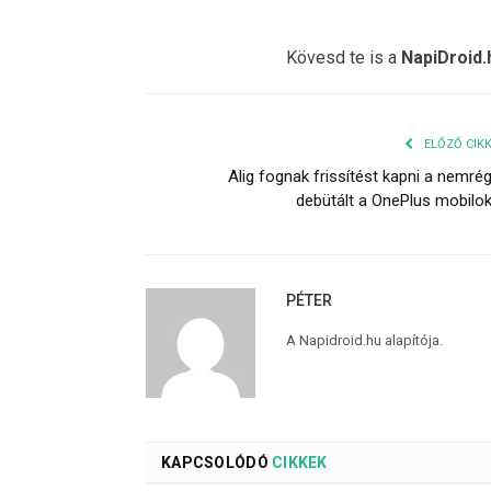
Kövesd te is a
NapiDroid.
ELŐZŐ CIK
Alig fognak frissítést kapni a nemré
debütált a OnePlus mobilo
PÉTER
A Napidroid.hu alapítója.
KAPCSOLÓDÓ
CIKKEK