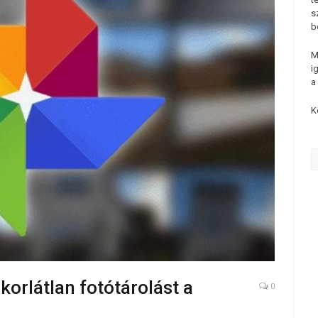
s
b
M
i
a
K
orlátlan fotótárolást a
0