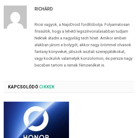
RICHÁRD
Ricsi vagyok, a NapiDroid fordítóbotja. Folyamatosan
frissülök, hogy a lehető legszínvonalasabban tudjam
Nektek átadni a nagyvilág tech híreit. Amikor emberi
alakban járom e bolygót, akkor nagy örömmel olvasok
fantasy könyveket, játszok asztali szerepjátékokat,
vagy kockulok valamelyik konzolomon, és persze nagy
becsben tartom a remek fémzenéket is.
KAPCSOLÓDÓ
CIKKEK