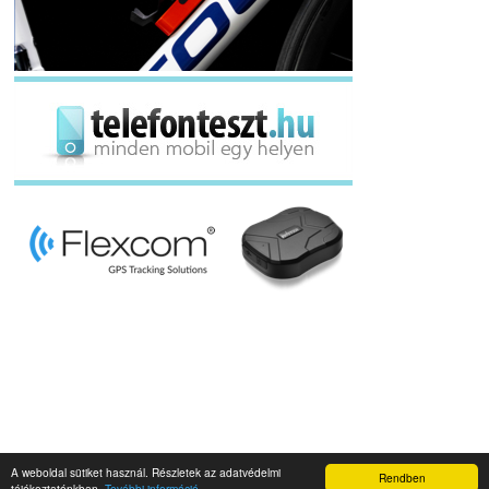
A weboldal sütiket használ. Részletek az adatvédelmi
Rendben
Napidroid.hu 2019
tájékoztatónkban.
További információ