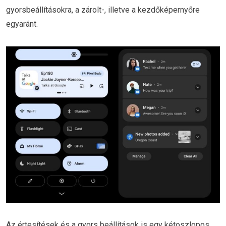
gyorsbeállításokra, a zárolt-, illetve a kezdőképernyőre
egyaránt.
Az értesítések és a gyors beállítások is egy kétoszlopos