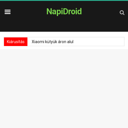
NapiDroid
Kiárusítás
Xiaomi kütyük áron alul