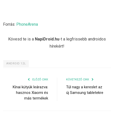
Forrás:
PhoneArena
Kövesd te is a
NapiDroid.hu
-t a legfrissebb androidos
hírekért!
ANDROID 12L
ELŐZŐ CIKK
KÖVETKEZŐ CIKK
Kínai kütyük leárazva:
Túl nagy a kereslet az
hasznos Xiaomi és
új Samsung tabletekre
más termékek