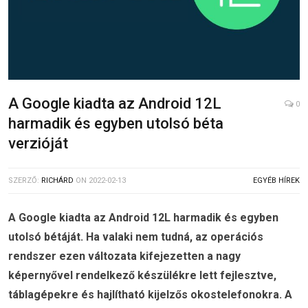
A Google kiadta az Android 12L
0
harmadik és egyben utolsó béta
verzióját
SZERZŐ:
RICHÁRD
ON
2022-02-13
EGYÉB HÍREK
A Google kiadta az Android 12L harmadik és egyben
utolsó bétáját. Ha valaki nem tudná, az operációs
rendszer ezen változata kifejezetten a nagy
képernyővel rendelkező készülékre lett fejlesztve,
táblagépekre és hajlítható kijelzős okostelefonokra. A