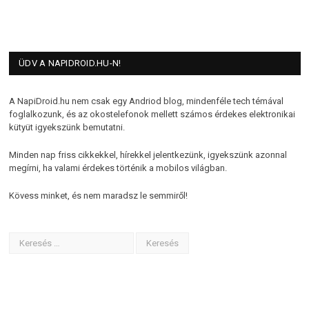
ÜDV A NAPIDROID.HU-N!
A NapiDroid.hu nem csak egy Andriod blog, mindenféle tech témával
foglalkozunk, és az okostelefonok mellett számos érdekes elektronikai
kütyüt igyekszünk bemutatni.
Minden nap friss cikkekkel, hírekkel jelentkezünk, igyekszünk azonnal
megírni, ha valami érdekes történik a mobilos világban.
Kövess minket, és nem maradsz le semmiről!