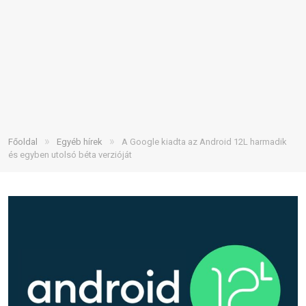
»
»
Főoldal
Egyéb hírek
A Google kiadta az Android 12L harmadik
és egyben utolsó béta verzióját