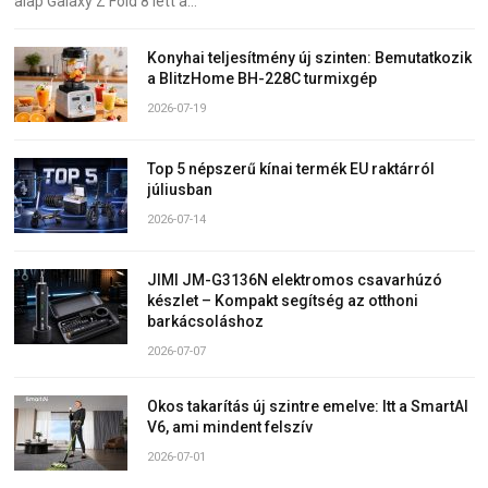
alap Galaxy Z Fold 8 lett a…
Konyhai teljesítmény új szinten: Bemutatkozik
a BlitzHome BH-228C turmixgép
2026-07-19
Top 5 népszerű kínai termék EU raktárról
júliusban
2026-07-14
JIMI JM-G3136N elektromos csavarhúzó
készlet – Kompakt segítség az otthoni
barkácsoláshoz
2026-07-07
Okos takarítás új szintre emelve: Itt a SmartAI
V6, ami mindent felszív
2026-07-01