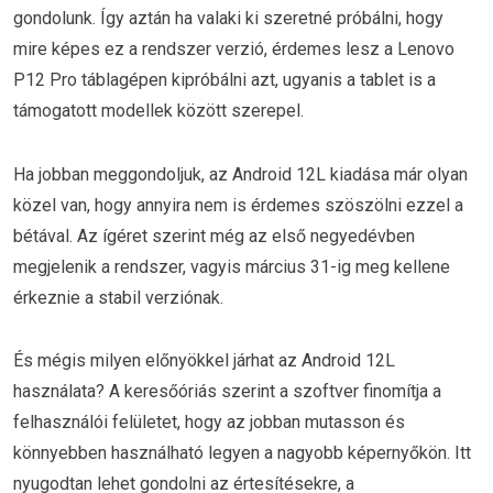
gondolunk. Így aztán ha valaki ki szeretné próbálni, hogy
mire képes ez a rendszer verzió, érdemes lesz a Lenovo
P12 Pro táblagépen kipróbálni azt, ugyanis a tablet is a
támogatott modellek között szerepel.
Ha jobban meggondoljuk, az Android 12L kiadása már olyan
közel van, hogy annyira nem is érdemes szöszölni ezzel a
bétával. Az ígéret szerint még az első negyedévben
megjelenik a rendszer, vagyis március 31-ig meg kellene
érkeznie a stabil verziónak.
És mégis milyen előnyökkel járhat az Android 12L
használata? A keresőóriás szerint a szoftver finomítja a
felhasználói felületet, hogy az jobban mutasson és
könnyebben használható legyen a nagyobb képernyőkön. Itt
nyugodtan lehet gondolni az értesítésekre, a