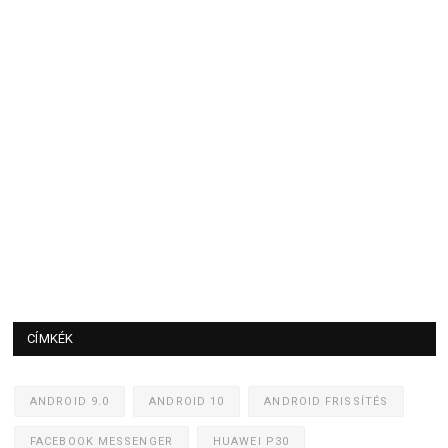
CÍMKÉK
ANDROID 9.0
ANDROID 10
ANDROID FRISSÍTÉS
FACEBOOK MESSENGER
HUAWEI P30