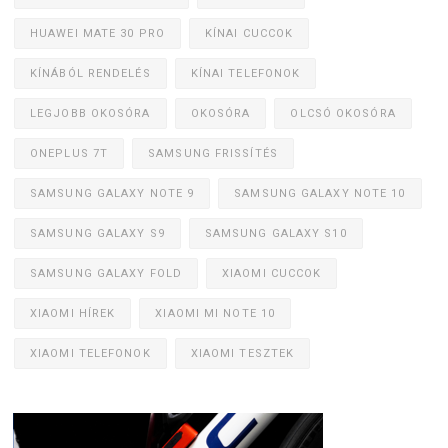
HUAWEI MATE 30 PRO
KÍNAI CUCCOK
KÍNÁBÓL RENDELÉS
KÍNAI TELEFONOK
LEGJOBB OKOSÓRA
OKOSÓRA
OLCSÓ OKOSÓRA
ONEPLUS 7T
SAMSUNG FRISSÍTÉS
SAMSUNG GALAXY NOTE 9
SAMSUNG GALAXY NOTE 10
SAMSUNG GALAXY S9
SAMSUNG GALAXY S10
SAMSUNG GALAXY FOLD
XIAOMI CUCCOK
XIAOMI HÍREK
XIAOMI MI NOTE 10
XIAOMI TELEFONOK
XIAOMI TESZTEK