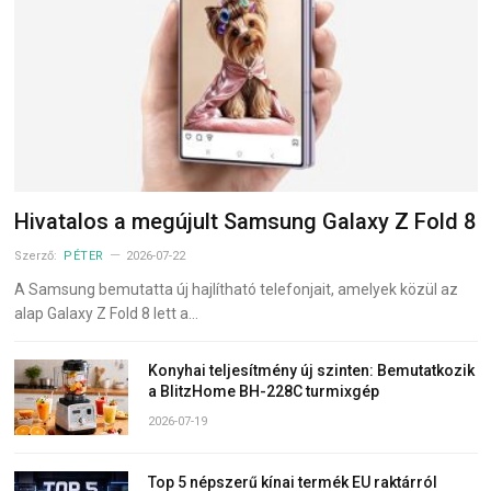
Hivatalos a megújult Samsung Galaxy Z Fold 8
Szerző:
PÉTER
2026-07-22
A Samsung bemutatta új hajlítható telefonjait, amelyek közül az
alap Galaxy Z Fold 8 lett a…
Konyhai teljesítmény új szinten: Bemutatkozik
a BlitzHome BH-228C turmixgép
2026-07-19
Top 5 népszerű kínai termék EU raktárról