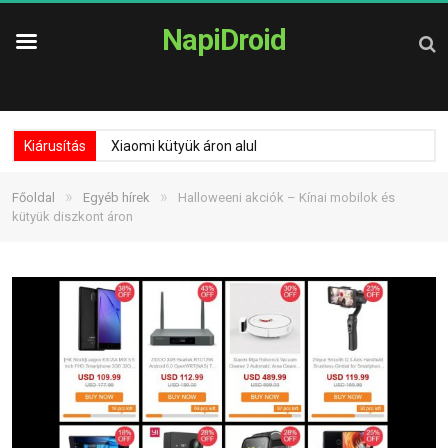
NapiDroid
Kiárusítás
Xiaomi kütyük áron alul
»
»
Főoldal
Egyéb hírek
Halloweeni akciók – Kínai mobilok és
kütyük diszkont áron