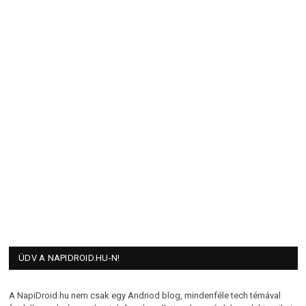
ÜDV A NAPIDROID.HU-N!
A NapiDroid.hu nem csak egy Andriod blog, mindenféle tech témával