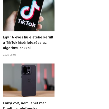
Egy 16 éves fiú életébe került
a TikTok kísérletezése az
algoritmusokkal
2026-08-08
Ennyi volt, nem lehet már
OnePlus telefonokat