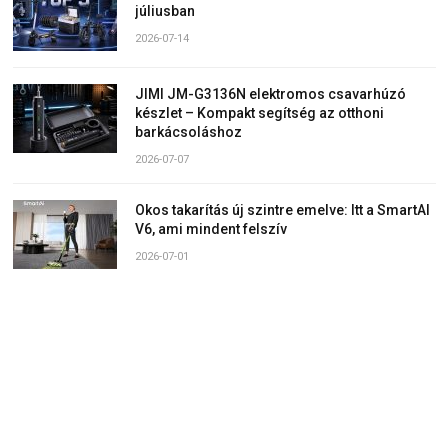
júliusban
2026-07-14
JIMI JM-G3136N elektromos csavarhúzó
készlet – Kompakt segítség az otthoni
barkácsoláshoz
2026-07-07
Okos takarítás új szintre emelve: Itt a SmartAI
V6, ami mindent felszív
2026-07-01