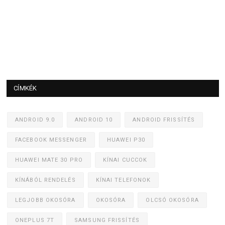
CÍMKÉK
ANDROID 9.0
ANDROID 10
ANDROID FRISSÍTÉS
FACEBOOK MESSENGER
HUAWEI P30
HUAWEI MATE 30 PRO
KÍNAI CUCCOK
KÍNÁBÓL RENDELÉS
KÍNAI TELEFONOK
LEGJOBB OKOSÓRA
OKOSÓRA
OLCSÓ OKOSÓRA
ONEPLUS 7T
SAMSUNG FRISSÍTÉS