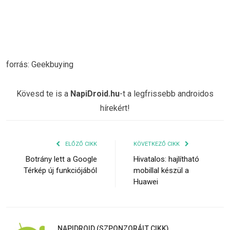
forrás: Geekbuying
Kövesd te is a
NapiDroid.hu
-t a legfrissebb androidos
hírekért!
ELŐZŐ CIKK
KÖVETKEZŐ CIKK
Botrány lett a Google
Hivatalos: hajlítható
Térkép új funkciójából
mobillal készül a
Huawei
NAPIDROID (SZPONZORÁLT CIKK)