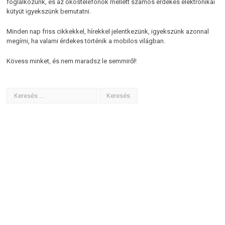
foglalkozunk, és az okostelefonok mellett számos érdekes elektronikai
kütyüt igyekszünk bemutatni.
Minden nap friss cikkekkel, hírekkel jelentkezünk, igyekszünk azonnal
megírni, ha valami érdekes történik a mobilos világban.
Kövess minket, és nem maradsz le semmiről!