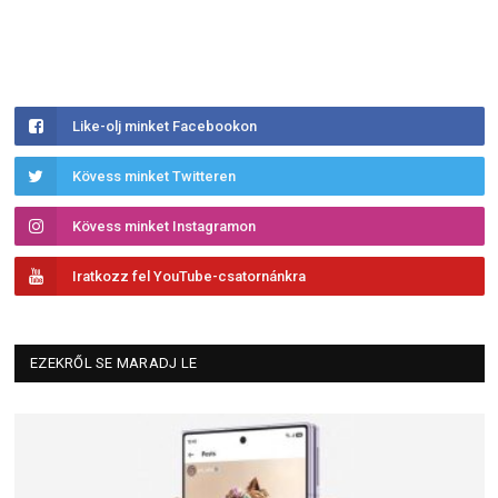
Like-olj minket Facebookon
Kövess minket Twitteren
Kövess minket Instagramon
Iratkozz fel YouTube-csatornánkra
EZEKRŐL SE MARADJ LE