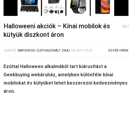
Halloweeni akciók – Kínai mobilok és
0
kütyük diszkont áron
SZERZŐ:
NAPIDROID (SZPONZORÁLT CIKK)
ON
2017-10-22
EGYÉB HÍREK
Ezúttal Halloween alkalmából tart kiárusítást a
Geekbuying webáruház, amelyben különféle kínai
mobilokat és kütyüket lehet beszerezni kedvezményes
áron.