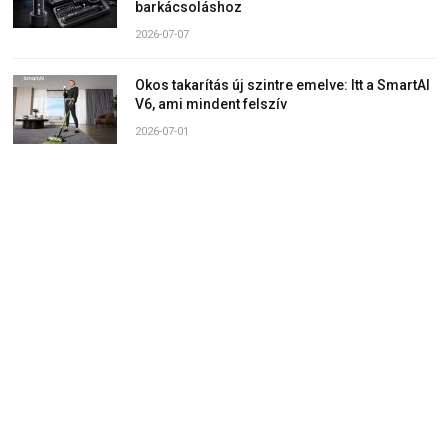
barkácsoláshoz
2026-07-07
Okos takarítás új szintre emelve: Itt a SmartAI
V6, ami mindent felszív
2026-07-01