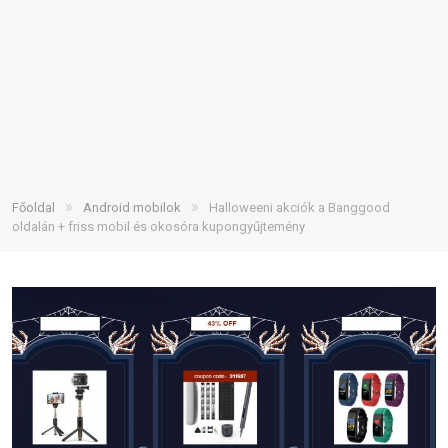
»
»
Főoldal
Android mobilok
Halloweeni akciók a Banggood
oldalán + friss mobil és okosóra kupongyűjtemény