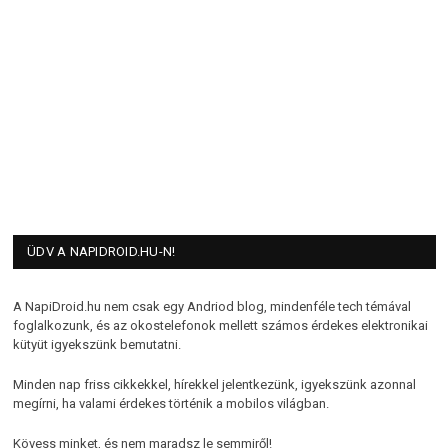
ÜDV A NAPIDROID.HU-N!
A NapiDroid.hu nem csak egy Andriod blog, mindenféle tech témával
foglalkozunk, és az okostelefonok mellett számos érdekes elektronikai
kütyüt igyekszünk bemutatni.
Minden nap friss cikkekkel, hírekkel jelentkezünk, igyekszünk azonnal
megírni, ha valami érdekes történik a mobilos világban.
Kövess minket, és nem maradsz le semmiről!