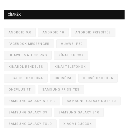
CÍMKÉK
ANDROID 9.0
ANDROID 10
ANDROID FRISSÍTÉS
FACEBOOK MESSENGER
HUAWEI P30
HUAWEI MATE 30 PRO
KÍNAI CUCCOK
KÍNÁBÓL RENDELÉS
KÍNAI TELEFONOK
LEGJOBB OKOSÓRA
OKOSÓRA
OLCSÓ OKOSÓRA
ONEPLUS 7T
SAMSUNG FRISSÍTÉS
SAMSUNG GALAXY NOTE 9
SAMSUNG GALAXY NOTE 10
SAMSUNG GALAXY S9
SAMSUNG GALAXY S10
SAMSUNG GALAXY FOLD
XIAOMI CUCCOK