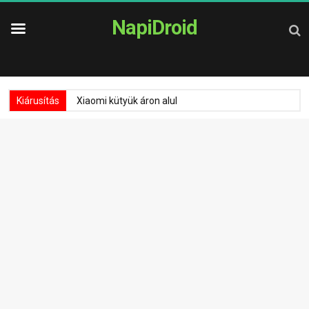
NapiDroid
Kiárusítás
Xiaomi kütyük áron alul