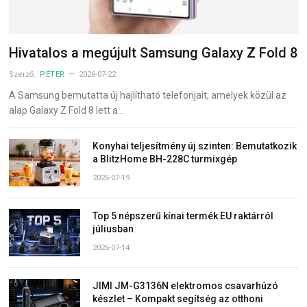
Hivatalos a megújult Samsung Galaxy Z Fold 8
Szerző:
PÉTER
2026-07-22
A Samsung bemutatta új hajlítható telefonjait, amelyek közül az
alap Galaxy Z Fold 8 lett a…
Konyhai teljesítmény új szinten: Bemutatkozik
a BlitzHome BH-228C turmixgép
2026-07-19
Top 5 népszerű kínai termék EU raktárról
júliusban
2026-07-14
JIMI JM-G3136N elektromos csavarhúzó
készlet – Kompakt segítség az otthoni