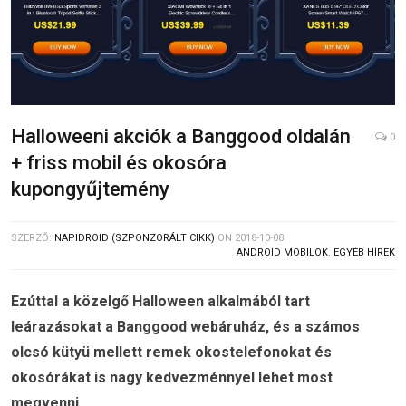
Halloweeni akciók a Banggood oldalán
0
+ friss mobil és okosóra
kupongyűjtemény
SZERZŐ:
NAPIDROID (SZPONZORÁLT CIKK)
ON
2018-10-08
ANDROID MOBILOK
,
EGYÉB HÍREK
Ezúttal a közelgő Halloween alkalmából tart
leárazásokat a Banggood webáruház, és a számos
olcsó kütyü mellett remek okostelefonokat és
okosórákat is nagy kedvezménnyel lehet most
megvenni.