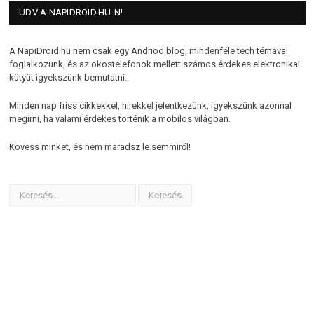
ÜDV A NAPIDROID.HU-N!
A NapiDroid.hu nem csak egy Andriod blog, mindenféle tech témával
foglalkozunk, és az okostelefonok mellett számos érdekes elektronikai
kütyüt igyekszünk bemutatni.
Minden nap friss cikkekkel, hírekkel jelentkezünk, igyekszünk azonnal
megírni, ha valami érdekes történik a mobilos világban.
Kövess minket, és nem maradsz le semmiről!