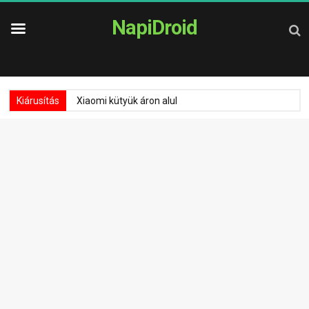
NapiDroid
Kiárusítás
Xiaomi kütyük áron alul