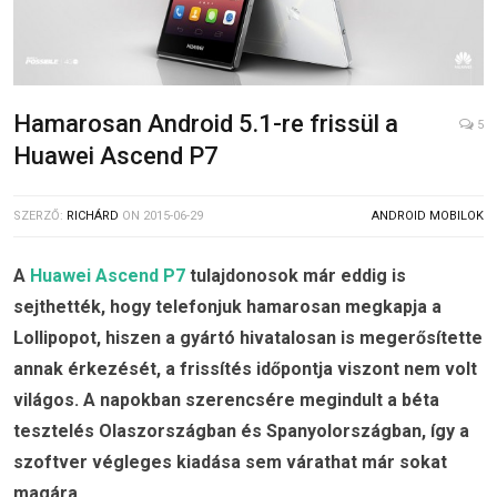
Hamarosan Android 5.1-re frissül a
5
Huawei Ascend P7
SZERZŐ:
RICHÁRD
ON
2015-06-29
ANDROID MOBILOK
A
Huawei Ascend P7
tulajdonosok már eddig is
sejthették, hogy telefonjuk hamarosan megkapja a
Lollipopot, hiszen a gyártó hivatalosan is megerősítette
annak érkezését, a frissítés időpontja viszont nem volt
világos. A napokban szerencsére megindult a béta
tesztelés Olaszországban és Spanyolországban, így a
szoftver végleges kiadása sem várathat már sokat
magára.