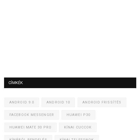
CÍMKÉK
ANDROID 9.0
ANDROID 10
ANDROID FRISSÍTÉS
FACEBOOK MESSENGER
HUAWEI P30
HUAWEI MATE 30 PRO
KÍNAI CUCCOK
KÍNÁBÓL RENDELÉS
KÍNAI TELEFONOK