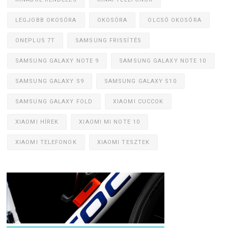
LEGJOBB OKOSÓRA
OKOSÓRA
OLCSÓ OKOSÓRA
ONEPLUS 7T
SAMSUNG FRISSÍTÉS
SAMSUNG GALAXY NOTE 9
SAMSUNG GALAXY NOTE 10
SAMSUNG GALAXY S9
SAMSUNG GALAXY S10
SAMSUNG GALAXY FOLD
XIAOMI CUCCOK
XIAOMI HÍREK
XIAOMI MI NOTE 10
XIAOMI TELEFONOK
XIAOMI TESZTEK