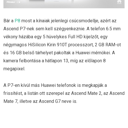
Bár a
P8
most a kínaiak jelenlegi csúcsmodellje, azért az
Ascend P7-nek sem kell szégyenkeznie. A telefon 6.5 mm
vékony házába egy 5 hüvelykes Full HD kijelzőt, egy
négymagos HiSilicon Kirin 910T processzort, 2 GB RAM-ot
és 16 GB belső tárhelyet pakoltak a Huawei mérnökei. A
kamera felbontása a hátlapon 13, míg az előlapon 8
megapixel.
A P7-en kívül más Huawei telefonok is megkapják a
frissítést, a listán ott szerepel az Ascend Mate 2, az Ascend
Mate 7, illetve az Ascend G7 neve is.