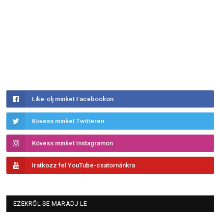
Like-olj minket Facebookon
Kövess minket Twitteren
Kövess minket Instagramon
Iratkozz fel YouTube-csatornánkra
EZEKRŐL SE MARADJ LE