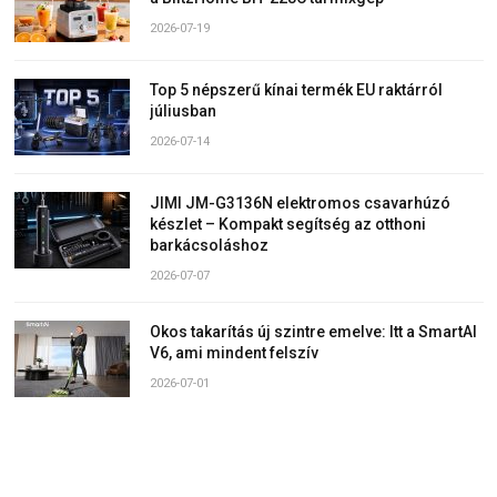
2026-07-19
Top 5 népszerű kínai termék EU raktárról
júliusban
2026-07-14
JIMI JM-G3136N elektromos csavarhúzó
készlet – Kompakt segítség az otthoni
barkácsoláshoz
2026-07-07
Okos takarítás új szintre emelve: Itt a SmartAI
V6, ami mindent felszív
2026-07-01