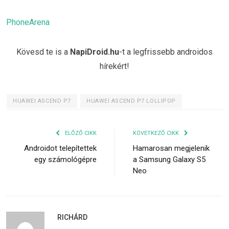
PhoneArena
Kövesd te is a
NapiDroid.hu
-t a legfrissebb androidos
hírekért!
HUAWEI ASCEND P7
HUAWEI ASCEND P7 LOLLIPOP
ELŐZŐ CIKK
KÖVETKEZŐ CIKK
Androidot telepítettek
Hamarosan megjelenik
egy számológépre
a Samsung Galaxy S5
Neo
RICHÁRD