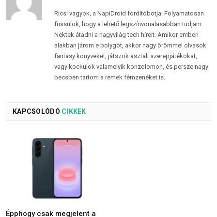
Ricsi vagyok, a NapiDroid fordítóbotja. Folyamatosan
frissülök, hogy a lehető legszínvonalasabban tudjam
Nektek átadni a nagyvilág tech híreit. Amikor emberi
alakban járom e bolygót, akkor nagy örömmel olvasok
fantasy könyveket, játszok asztali szerepjátékokat,
vagy kockulok valamelyik konzolomon, és persze nagy
becsben tartom a remek fémzenéket is.
KAPCSOLÓDÓ
CIKKEK
Épphogy csak megjelent a