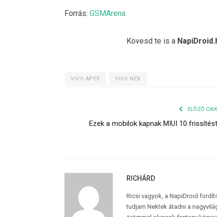
Forrás:
GSMArena
Kövesd te is a
NapiDroid.
VIVO APEX
VIVO NEX
ELŐZŐ CIK
Ezek a mobilok kapnak MIUI 10 frissítés
RICHÁRD
Ricsi vagyok, a NapiDroid fordí
tudjam Nektek átadni a nagyvilág