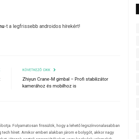
hu
-t a legfrissebb androidos hírekért!
K
KÖVETKEZŐ CIKK
t
Zhiyun Crane-M gimbal – Profi stabilizátor
kamerához és mobilhoz is
tóbotja. Folyamatosan frissülök, hogy a lehető legszínvonalasabban
 tech híreit. Amikor emberi alakban járom e bolygót, akkor nagy