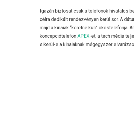
Igazán biztosat csak a telefonok hivatalos b
célra dedikált rendezvényen kerül sor. A dátu
majd a kínaiak “keretnélküli” okostelefonja.
koncepciótelefon
APEX
-et, a tech média telj
sikerül-e a kinaiaknak mégegyszer elvarázso