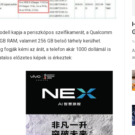
H
G
odell kapja a periszkópos szelfikamerát, a Qualcomm
GB RAM, valamint 256 GB belső tárhely kerülhet.
S
ogják kérni az árát, a telefon akár 1000 dollárnál is
A
atalos előzetes képek is érkeztek:
a