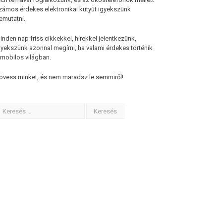
zámos érdekes elektronikai kütyüt igyekszünk
emutatni.
inden nap friss cikkekkel, hírekkel jelentkezünk,
gyekszünk azonnal megírni, ha valami érdekes történik
 mobilos világban.
övess minket, és nem maradsz le semmiről!