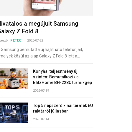
ivatalos a megújult Samsung
alaxy Z Fold 8
zerző:
PÉTER
2026-07-22
 Samsung bemutatta új hajlítható telefonjait,
melyek közül az alap Galaxy Z Fold 8 lett a…
Konyhai teljesítmény új
szinten: Bemutatkozik a
BlitzHome BH-228C turmixgép
2026-07-19
Top 5 népszerű kínai termék EU
raktárról júliusban
2026-07-14