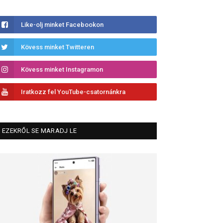
Like-olj minket Facebookon
Kövess minket Twitteren
Kövess minket Instagramon
Iratkozz fel YouTube-csatornánkra
EZEKRŐL SE MARADJ LE