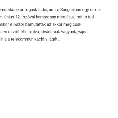
emutatásakor fogunk tudni, amire Sanghajban egy erre a
m június 12., szóval hamarosan meglátjuk, mit is tud
 Amikor először bemutatták az akkor még csak
esen el volt tőle ájulva, kíváncsiak vagyunk, vajon
lnia a telekommunikáció világát…