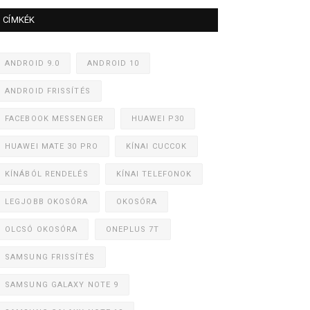
CÍMKÉK
ANDROID 9.0
ANDROID 10
ANDROID FRISSÍTÉS
FACEBOOK MESSENGER
HUAWEI P30
HUAWEI MATE 30 PRO
KÍNAI CUCCOK
KÍNÁBÓL RENDELÉS
KÍNAI TELEFONOK
LEGJOBB OKOSÓRA
OKOSÓRA
OLCSÓ OKOSÓRA
ONEPLUS 7T
SAMSUNG FRISSÍTÉS
SAMSUNG GALAXY NOTE 9