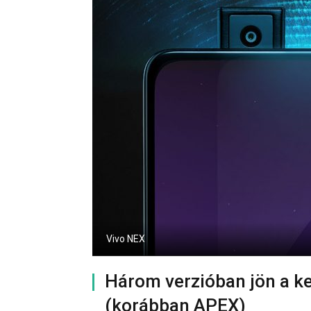
Vivo NEX
Három verzióban jön a ke
(korábban APEX)