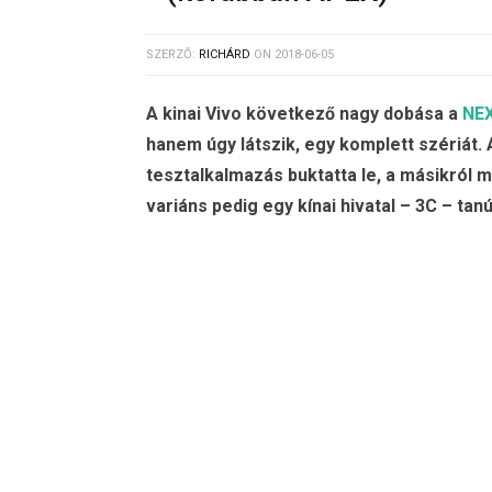
SZERZŐ:
RICHÁRD
ON
2018-06-05
A kinai Vivo következő nagy dobása a
NE
hanem úgy látszik, egy komplett szériát.
tesztalkalmazás buktatta le, a másikról má
variáns pedig egy kínai hivatal – 3C – tan