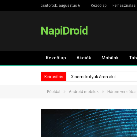
csütörtök, augusztus 6
Kezdőlap
Felhasználási 
NapiDroid
Kezdőlap
Akciók
Mobilok
Tab
Kiárusítás
Xiaomi kütyük áron alul
»
»
Főoldal
Android mobilok
Három verzióban 