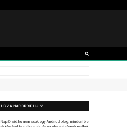
ÜDV A NAPIDROID.HU-N!
 NapiDroid.hu nem csak egy Andriod blog, mindenféle
ech témával foglalkozunk, és az okostelefonok mellett