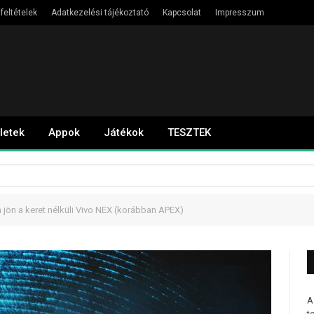
feltételek
Adatkezelési tájékoztató
Kapcsolat
Impresszum
letek
Appok
Játékok
TESZTEK
jön a keret nélküli Vivo NEX (korábban APEX)
A
t