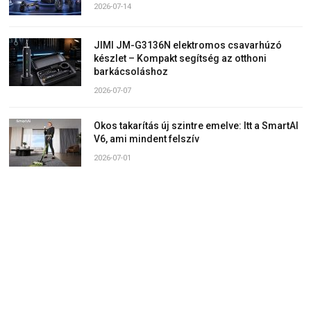
2026-07-14
JIMI JM-G3136N elektromos csavarhúzó
készlet – Kompakt segítség az otthoni
barkácsoláshoz
2026-07-07
Okos takarítás új szintre emelve: Itt a SmartAI
V6, ami mindent felszív
2026-07-01