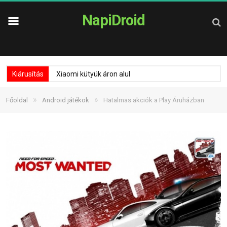
NapiDroid
Kiárusítás
Xiaomi kütyük áron alul
»
»
Főoldal
Android játékok
Hatalmas akciók a Play Áruházban