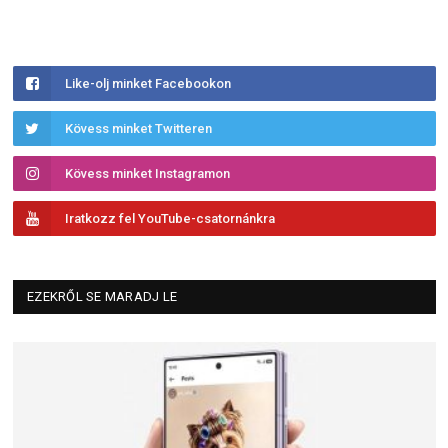
Like-olj minket Facebookon
Kövess minket Twitteren
Kövess minket Instagramon
Iratkozz fel YouTube-csatornánkra
EZEKRŐL SE MARADJ LE