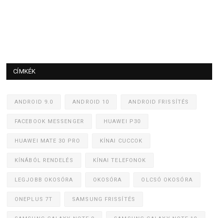
CÍMKÉK
ANDROID 9.0
ANDROID 10
ANDROID FRISSÍTÉS
FACEBOOK MESSENGER
HUAWEI P30
HUAWEI MATE 30 PRO
KÍNAI CUCCOK
KÍNÁBÓL RENDELÉS
KÍNAI TELEFONOK
LEGJOBB OKOSÓRA
OKOSÓRA
OLCSÓ OKOSÓRA
ONEPLUS 7T
SAMSUNG FRISSÍTÉS