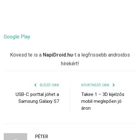
Google Play
Kövesd te is a
NapiDroid.hu
-t a legfrissebb androidos
hírekért!
ELŐZŐ CIKK
KÖVETKEZŐ CIKK
USB-C porttal jöhet a
Takee 1 – 3D kijelzős
Samsung Galaxy S7
mobil meglepően jó
áron
PÉTER