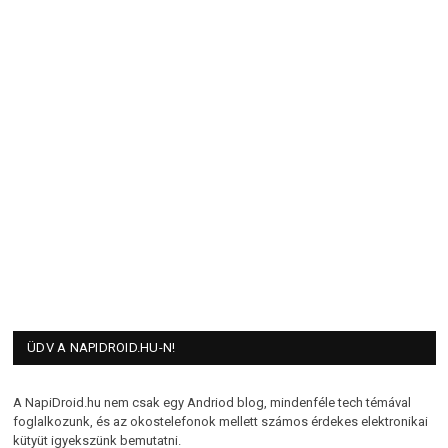
ÜDV A NAPIDROID.HU-N!
A NapiDroid.hu nem csak egy Andriod blog, mindenféle tech témával
foglalkozunk, és az okostelefonok mellett számos érdekes elektronikai
kütyüt igyekszünk bemutatni.