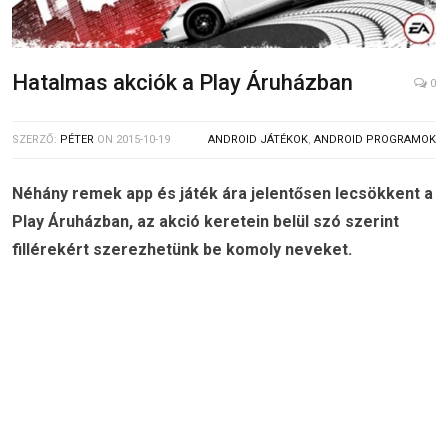
Hatalmas akciók a Play Áruházban
0
SZERZŐ:
PÉTER
ON
2015-10-19
ANDROID JÁTÉKOK
,
ANDROID PROGRAMOK
Néhány remek app és játék ára jelentősen lecsökkent a
Play Áruházban, az akció keretein belül szó szerint
fillérekért szerezhetünk be komoly neveket.