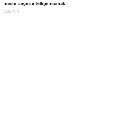
mesterséges intelligenciának
2026-07-15