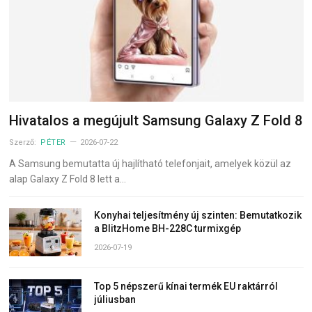
Hivatalos a megújult Samsung Galaxy Z Fold 8
Szerző:
PÉTER
2026-07-22
A Samsung bemutatta új hajlítható telefonjait, amelyek közül az
alap Galaxy Z Fold 8 lett a…
Konyhai teljesítmény új szinten: Bemutatkozik
a BlitzHome BH-228C turmixgép
2026-07-19
Top 5 népszerű kínai termék EU raktárról
júliusban