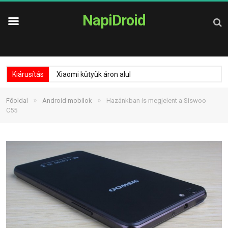
NapiDroid
Kiárusítás
Xiaomi kütyük áron alul
»
»
Főoldal
Android mobilok
Hazánkban is megjelent a Siswoo
C55