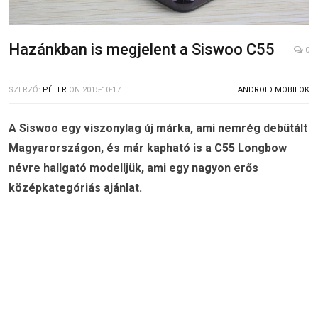
Hazánkban is megjelent a Siswoo C55
0
SZERZŐ:
PÉTER
ON
2015-10-17
ANDROID MOBILOK
A Siswoo egy viszonylag új márka, ami nemrég debütált
Magyarországon, és már kapható is a C55 Longbow
névre hallgató modelljük, ami egy nagyon erős
középkategóriás ajánlat.