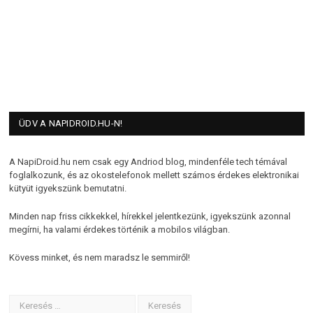
ÜDV A NAPIDROID.HU-N!
A NapiDroid.hu nem csak egy Andriod blog, mindenféle tech témával
foglalkozunk, és az okostelefonok mellett számos érdekes elektronikai
kütyüt igyekszünk bemutatni.
Minden nap friss cikkekkel, hírekkel jelentkezünk, igyekszünk azonnal
megírni, ha valami érdekes történik a mobilos világban.
Kövess minket, és nem maradsz le semmiről!