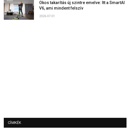
Okos takarítás új szintre emelve: Itt a SmartAI
V6, ami mindent felszív
2026-07-01
CÍMKÉK