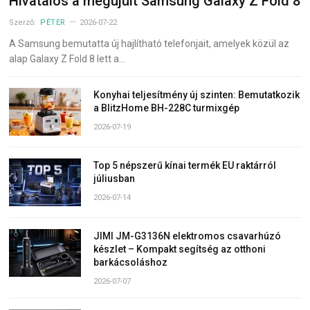
Hivatalos a megújult Samsung Galaxy Z Fold 8
Szerző:
PÉTER
2026-07-22
A Samsung bemutatta új hajlítható telefonjait, amelyek közül az
alap Galaxy Z Fold 8 lett a…
Konyhai teljesítmény új szinten: Bemutatkozik
a BlitzHome BH-228C turmixgép
2026-07-19
Top 5 népszerű kínai termék EU raktárról
júliusban
2026-07-14
JIMI JM-G3136N elektromos csavarhúzó
készlet – Kompakt segítség az otthoni
barkácsoláshoz
2026-07-07