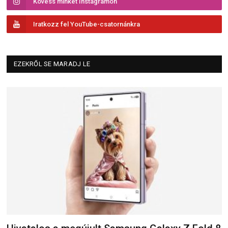
Kövess minket Instagramon
Iratkozz fel YouTube-csatornánkra
EZEKRŐL SE MARADJ LE