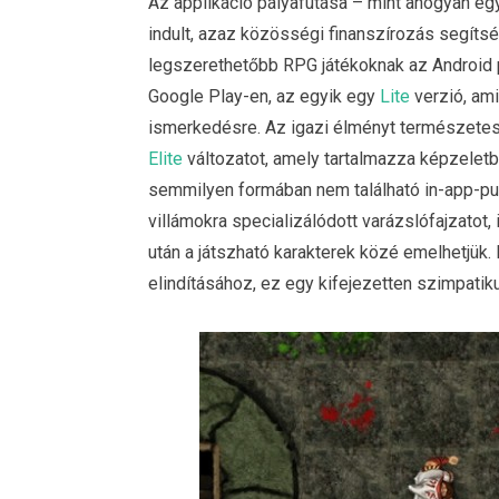
Az applikáció pályafutása – mint ahogyan egy
indult, azaz közösségi finanszírozás segítség
legszerethetőbb RPG játékoknak az Android p
Google Play-en, az egyik egy
Lite
verzió, ami
ismerkedésre. Az igazi élményt természetese
Elite
változatot, amely tartalmazza képzelet
semmilyen formában nem található in-app-pur
villámokra specializálódott varázslófajzatot,
után a játszható karakterek közé emelhetjük
elindításához, ez egy kifejezetten szimpatik