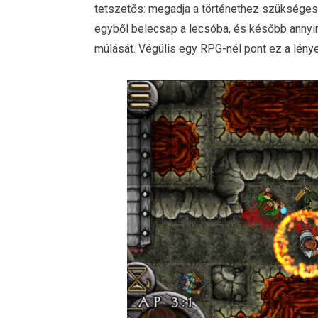
tetszetős: megadja a történethez szükséges 
egyből belecsap a lecsóba, és később annyir
múlását. Végülis egy RPG-nél pont ez a lénye