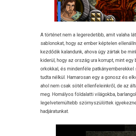
A történet nem a legeredetibb, amit valaha lát
sablonokat, hogy az ember képtelen ellenálln
kezdődik kalandunk, ahova úgy zártak be min
kiderül, hogy az ország ura korrupt, mint eg
orkokkal, és mindenféle patkányemberekkel 
tudta nélkül. Hamarosan egy a gonosz és elko
ahol nem csak sötét ellenfeleinkről, de az ált
meg. Homályos földalatti világokba, barlang
legelvetemültebb szörnyszülöttek igyekezne
hadjáratunkat.