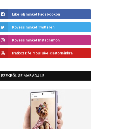
Like-olj minket Facebookon
Kövess minket Twitteren
Kövess minket Instagramon
Iratkozz fel YouTube-csatornánkra
EZEKRŐL SE MARADJ LE