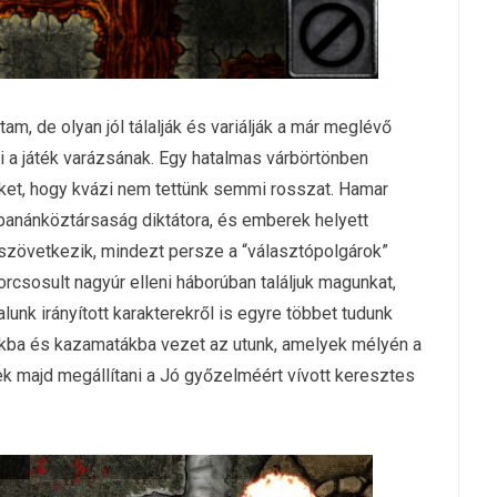
tam, de olyan jól tálalják és variálják a már meglévő
i a játék varázsának. Egy hatalmas várbörtönben
ket, hogy kvázi nem tettünk semmi rosszat. Hamar
y banánköztársaság diktátora, és emberek helyett
szövetkezik, mindezt persze a “választópolgárok”
rcsosult nagyúr elleni háborúban találjuk magunkat,
alunk irányított karakterekről is egyre többet tudunk
okba és kazamatákba vezet az utunk, amelyek mélyén a
k majd megállítani a Jó győzelméért vívott keresztes