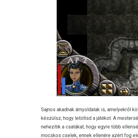
Sajnos akadnak árnyoldalak is, amelyekről kö
készülsz, hogy letöltsd a játékot. A mestersé
nehezítik a csatákat, hogy egyre több ellens
mocskos cselek, ennek ellenére azért fog el