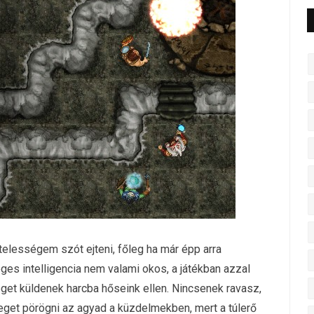
telességem szót ejteni, főleg ha már épp arra
ges intelligencia nem valami okos, a játékban azzal
éget küldenek harcba hőseink ellen. Nincsenek ravasz,
eget pörögni az agyad a küzdelmekben, mert a túlerő