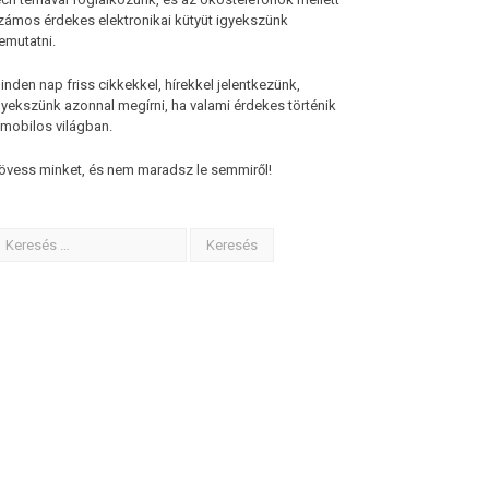
zámos érdekes elektronikai kütyüt igyekszünk
emutatni.
inden nap friss cikkekkel, hírekkel jelentkezünk,
gyekszünk azonnal megírni, ha valami érdekes történik
 mobilos világban.
övess minket, és nem maradsz le semmiről!