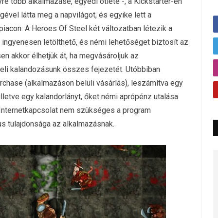
re több alkalmazásé, egyedi ötleté -, a Kickstarter-en
ével látta meg a napvilágot, és egyike lett a
iacon. A Heroes Of Steel két változatban létezik a
 ingyenesen letölthető, és némi lehetőséget biztosít az
n akkor élhetjük át, ha megvásároljuk az
beli kalandozásunk összes fejezetét. Utóbbiban
chase (alkalmazáson belüli vásárlás), leszámítva egy
 illetve egy kalandorlányt, őket némi aprópénz utalása
. Internetkapcsolat nem szükséges a program
us tulajdonsága az alkalmazásnak.