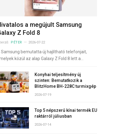
ivatalos a megújult Samsung
alaxy Z Fold 8
zerző:
PÉTER
2026-07-22
 Samsung bemutatta új hajlítható telefonjait,
melyek közül az alap Galaxy Z Fold 8 lett a…
Konyhai teljesítmény új
szinten: Bemutatkozik a
BlitzHome BH-228C turmixgép
2026-07-19
Top 5 népszerű kínai termék EU
raktárról júliusban
2026-07-14