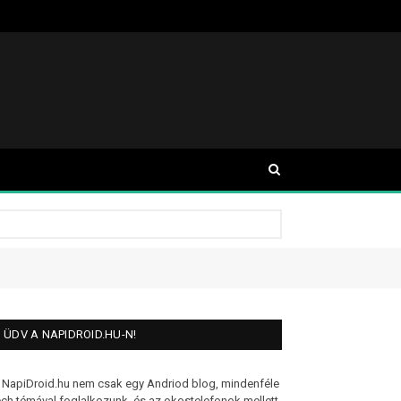
ÜDV A NAPIDROID.HU-N!
 NapiDroid.hu nem csak egy Andriod blog, mindenféle
ech témával foglalkozunk, és az okostelefonok mellett