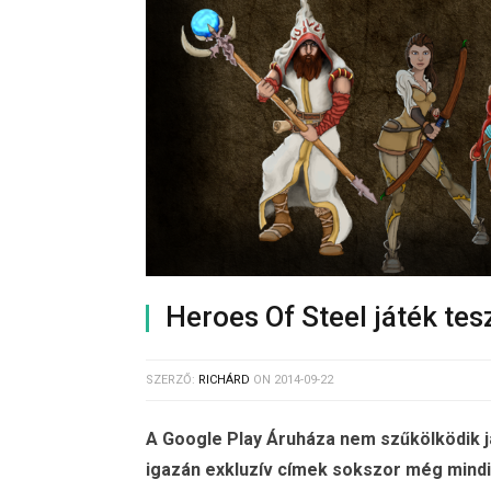
Heroes Of Steel játék tes
SZERZŐ:
RICHÁRD
ON
2014-09-22
A Google Play Áruháza nem szűkölködik j
igazán exkluzív címek sokszor még mindi