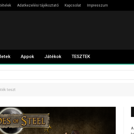
tételek
Adatkezelési tájékoztató
Kapcsolat
Impresszum
letek
Appok
Játékok
TESZTEK
áték teszt
A
t