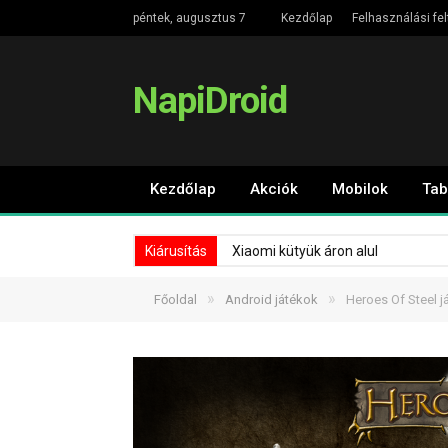
péntek, augusztus 7
Kezdőlap
Felhasználási fel
NapiDroid
Kezdőlap
Akciók
Mobilok
Tab
Kiárusítás
Xiaomi kütyük áron alul
»
»
Főoldal
Android játékok
Heroes Of Steel j