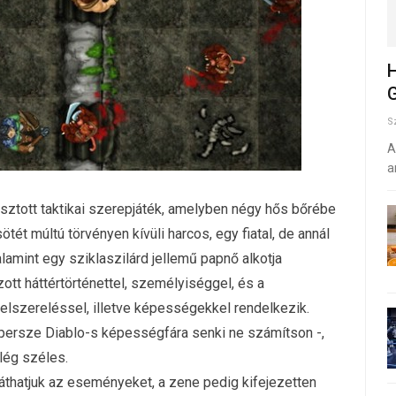
H
G
S
A
a
osztott taktikai szerepjáték, amelyben négy hős bőrébe
ét múltú törvényen kívüli harcos, egy fiatal, de annál
lamint egy sziklaszilárd jellemű papnő alkotja
ott háttértörténettel, személyiséggel, és a
elszereléssel, illetve képességekkel rendelkezik.
– persze Diablo-s képességfára senki ne számítson -,
lég széles.
 láthatjuk az eseményeket, a zene pedig kifejezetten