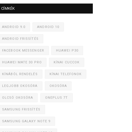
CÍMKÉK
ANDROID 9.0
ANDROID 10
ANDROID FRISSÍTÉS
FACEBOOK MESSENGER
HUAWEI P30
HUAWEI MATE 30 PRO
KÍNAI CUCCOK
KÍNÁBÓL RENDELÉS
KÍNAI TELEFONOK
LEGJOBB OKOSÓRA
OKOSÓRA
OLCSÓ OKOSÓRA
ONEPLUS 7T
SAMSUNG FRISSÍTÉS
SAMSUNG GALAXY NOTE 9