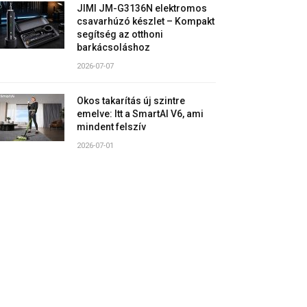
JIMI JM-G3136N elektromos
csavarhúzó készlet – Kompakt
segítség az otthoni
barkácsoláshoz
2026-07-07
Okos takarítás új szintre
emelve: Itt a SmartAI V6, ami
mindent felszív
2026-07-01