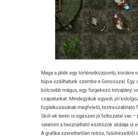
Maga a játék egy történetközpontú, körökre 
bújva szállhatunk szembe a Gonosszal. Egy söt
bölcsebb mágus, egy fürgekezű tolvajlány, va
csapatunkat. Mindegyikük egyedi, jól kidolgoz
foglalkozásának megfelelő, testreszabható f
Skill-ek terén is egészen jó felhozatal van 
valamint a használható eszközök skálája is e
A grafika szerethetően retrós, felülnézetből