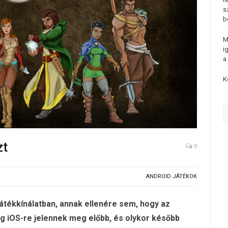
s
b
M
i
a
K
zt
0
ANDROID JÁTÉKOK
átékkínálatban, annak ellenére sem, hogy az
g iOS-re jelennek meg előbb, és olykor később