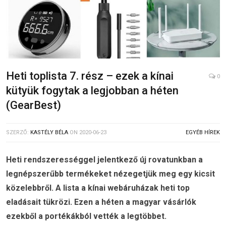
Heti toplista 7. rész – ezek a kínai
0
kütyük fogytak a legjobban a héten
(GearBest)
SZERZŐ:
KASTÉLY BÉLA
ON
2020-06-23
EGYÉB HÍREK
Heti rendszerességgel jelentkező új rovatunkban a
legnépszerűbb termékeket nézegetjük meg egy kicsit
közelebbről. A lista a kínai webáruházak heti top
eladásait tükrözi. Ezen a héten a magyar vásárlók
ezekből a portékákból vették a legtöbbet.