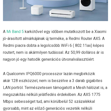
A
Mi Band 5
karkötővel egy időben mutatkozott be a Xiaomi
jó-árasított almárkájának új terméke, a Redmi Router AX5. A
Redmi piacra dobta a legolcsóbb WiFi 6 ( 802.11ax) képes
routert, nem is akármilyen tudással. Az 50,99 dolláros ár is
nagyon jó egy hatodik generációs útvonalválasztóért.
A Qualcomm IPQ6000 processzor lazán megbirkózik
akár 128 eszközzel, nem is beszélve a 3 darab gigabites
LAN portról. Természetesen támogatott a Mesh hálózat is, a
megszakítás nélküli jelátfedés érdekében. Az AX5 1775
Mbps sebességet tud, ami körülbelül 52 százalékkal
gyorsabb, mint az előző generációs vezeték nélküli