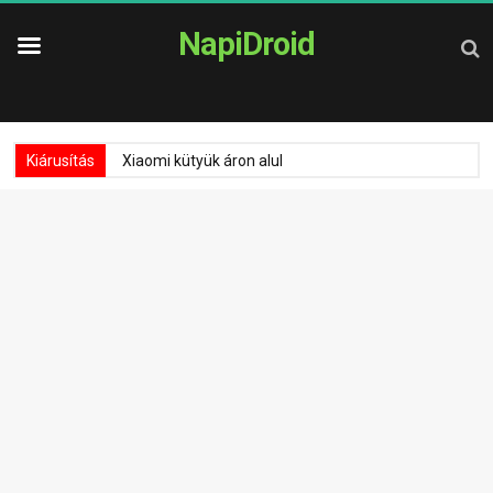
NapiDroid
Kiárusítás
Xiaomi kütyük áron alul