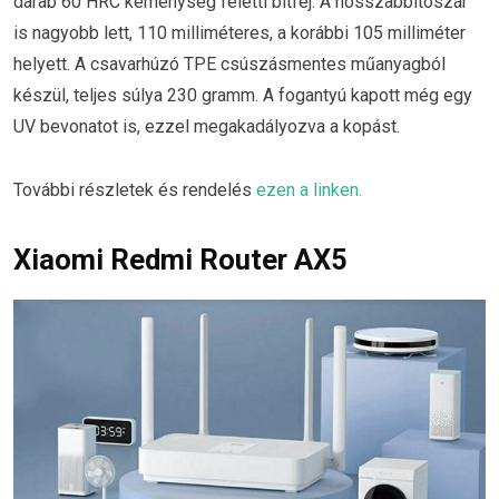
darab 60 HRC keménység feletti bitfej. A hosszabbítószár
is nagyobb lett, 110 milliméteres, a korábbi 105 milliméter
helyett. A csavarhúzó TPE csúszásmentes műanyagból
készül, teljes súlya 230 gramm. A fogantyú kapott még egy
UV bevonatot is, ezzel megakadályozva a kopást.
További részletek és rendelés
ezen a linken.
Xiaomi Redmi Router AX5