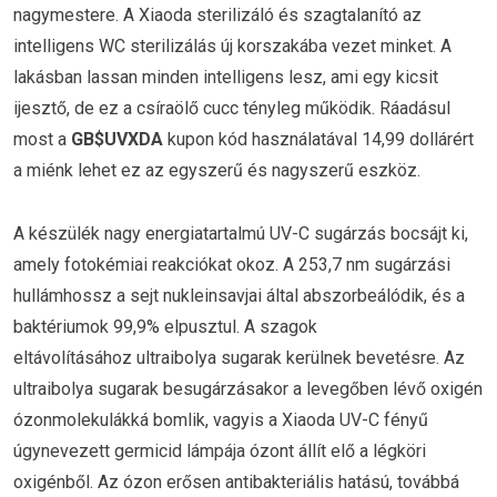
nagymestere. A Xiaoda sterilizáló és szagtalanító az
intelligens WC sterilizálás új korszakába vezet minket. A
lakásban lassan minden intelligens lesz, ami egy kicsit
ijesztő, de ez a csíraölő cucc tényleg működik. Ráadásul
most a
GB$UVXDA
kupon kód használatával 14,99 dollárért
a miénk lehet ez az egyszerű és nagyszerű eszköz.
A készülék nagy energiatartalmú UV-C sugárzás bocsájt ki,
amely fotokémiai reakciókat okoz. A 253,7 nm sugárzási
hullámhossz a sejt nukleinsavjai által abszorbeálódik, és a
baktériumok 99,9% elpusztul. A szagok
eltávolításához ultraibolya sugarak kerülnek bevetésre. Az
ultraibolya sugarak besugárzásakor a levegőben lévő oxigén
ózonmolekulákká bomlik, vagyis a Xiaoda UV-C fényű
úgynevezett germicid lámpája ózont állít elő a légköri
oxigénből. Az ózon erősen antibakteriális hatású, továbbá