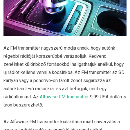
Az FM transmitter nagyszerű módja annak, hogy autónk
régebbi rádióját korszerűbbé varázsoljuk. Kedvenc
zenéinket különböző forrásokból hallgathatjuk anélkül, hogy
új rádiót kellene venni a kocsinkba. Az FM transmitter az SD
kártyán vagy a pendrive-on tárolt zenét sugározza az
autónkban lévő rádiónkra, és azt befogjuk, mint egy
rádióállomást. Az
Alfawise FM transmitter
9,99 USA dolláros
áron beszerezhető.
Az Alfawise FM transmitter kialakítása miatt univerzális a
cucc, a legtöbb autó szivargyújtójába gond nélkül