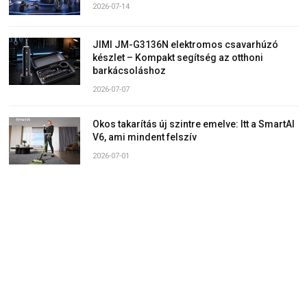
2026-07-14
JIMI JM-G3136N elektromos csavarhúzó
készlet – Kompakt segítség az otthoni
barkácsoláshoz
2026-07-07
Okos takarítás új szintre emelve: Itt a SmartAI
V6, ami mindent felszív
2026-07-01