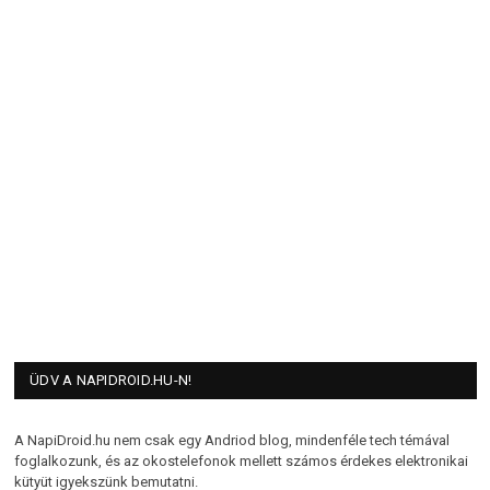
ÜDV A NAPIDROID.HU-N!
A NapiDroid.hu nem csak egy Andriod blog, mindenféle tech témával
foglalkozunk, és az okostelefonok mellett számos érdekes elektronikai
kütyüt igyekszünk bemutatni.