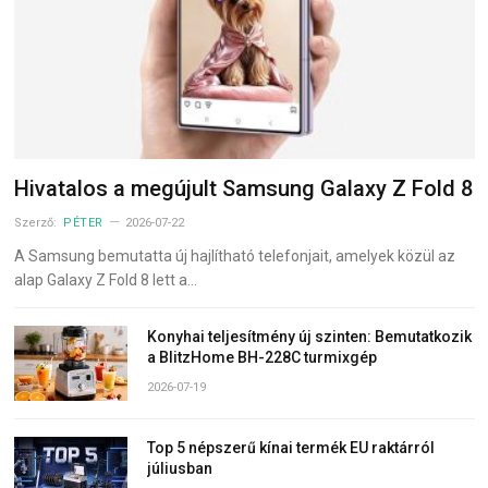
Hivatalos a megújult Samsung Galaxy Z Fold 8
Szerző:
PÉTER
2026-07-22
A Samsung bemutatta új hajlítható telefonjait, amelyek közül az
alap Galaxy Z Fold 8 lett a…
Konyhai teljesítmény új szinten: Bemutatkozik
a BlitzHome BH-228C turmixgép
2026-07-19
Top 5 népszerű kínai termék EU raktárról
júliusban