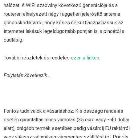
hálózat. A WiFi szabvány következő generációja és a
routeren elhelyezett négy független jelerősítő antenna
gondoskodik arról, hogy késés nélkül használhassuk az
internetet lakásuk legeldugottabb pontján is, a pincétől a
padlásig.
További részletek és rendelés
ezen a linken.
Folytatás következik…
Fontos tudnivalók a vásárláshoz: Kis összegű rendelés
esetén garantáltan nincs vámolás (35 euró vagy ~40 dollár
alatt), drágább termék esetében pedig vásárolj EU raktárról
vagy válassz valamilyen vámmentes szállítást (pl. Priority