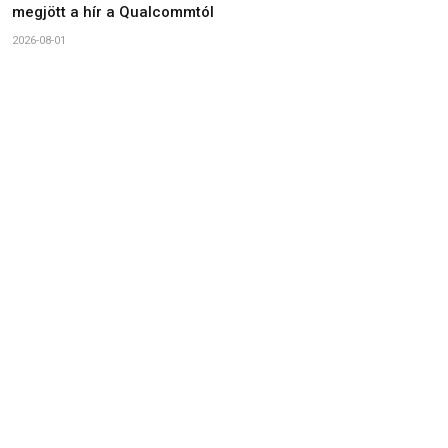
megjött a hír a Qualcommtól
2026-08-01