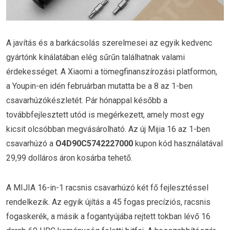
A javítás és a barkácsolás szerelmesei az egyik kedvenc
gyártónk kínálatában elég sűrűn találhatnak valami
érdekességet. A Xiaomi a tömegfinanszírozási platformon,
a Youpin-en idén februárban mutatta be a 8 az 1-ben
csavarhúzókészletét. Pár hónappal később a
továbbfejlesztett utód is megérkezett, amely most egy
kicsit olcsóbban megvásárolható. Az új Mijia 16 az 1-ben
csavarhúzó a
O4D90C5742227000
kupon kód használatával
29,99 dolláros áron kosárba tehető.
A MIJIA 16-in-1 racsnis csavarhúzó két fő fejlesztéssel
rendelkezik. Az egyik újítás a 45 fogas precíziós, racsnis
fogaskerék, a másik a fogantyújába rejtett tokban lévő 16