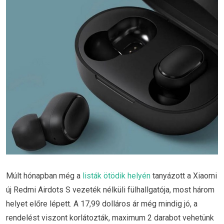
Múlt hónapban még a
listák ötödik helyén
tanyázott a Xiaomi
új Redmi Airdots S vezeték nélküli fülhallgatója, most három
helyet előre lépett. A 17,99 dolláros ár még mindig jó, a
rendelést viszont korlátozták, maximum 2 darabot vehetünk