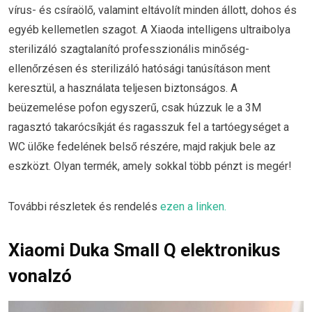
vírus- és csíraölő, valamint eltávolít minden állott, dohos és
egyéb kellemetlen szagot. A Xiaoda intelligens ultraibolya
sterilizáló szagtalanító professzionális minőség-
ellenőrzésen és sterilizáló hatósági tanúsításon ment
keresztül, a használata teljesen biztonságos. A
beüzemelése pofon egyszerű, csak húzzuk le a 3M
ragasztó takarócsíkját és ragasszuk fel a tartóegységet a
WC ülőke fedelének belső részére, majd rakjuk bele az
eszközt. Olyan termék, amely sokkal több pénzt is megér!
További részletek és rendelés
ezen a linken.
Xiaomi Duka Small Q elektronikus
vonalzó