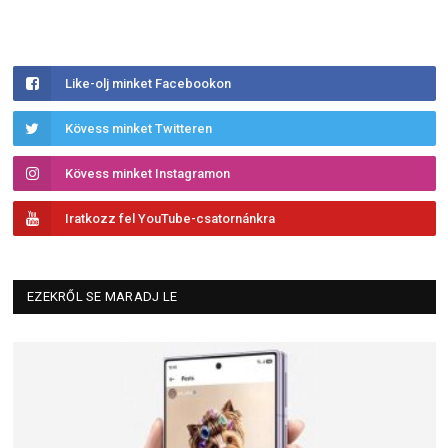
Like-olj minket Facebookon
Kövess minket Twitteren
Kövess minket Instagramon
Iratkozz fel YouTube-csatornánkra
EZEKRŐL SE MARADJ LE