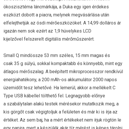
ökoszisztéma láncmárkája, a Duka egy igen érdekes
eszközt dobott a piacra, melynek megvásárlása után
elfelejthetjük az ósdi mérőeszközöket. A 14,99 dolláros ár
igazán nem sok ezért az 1,9 hüvelykes LCD
kijelzővel felszerelt digitális mérőműszerért.
Small Q mindössze 53 mm széles, 15 mm magas és
csak 35 g súlyú, sokkal kompaktabb és könnyebb, mint egy
átlagos mérőszalag. A beépített mikroprocesszor rendkívül
energiahatékony, a 200 mAh-os akkumulátor 2000 napos
üzemidőt tesz lehetővé. Ha lemerül, akkor a mellékelt C
Type USB kábellel tölthető fel. Legnagyobb előnye
a szabálytalan alakú testek mérésekor mutatkozik meg, a
kis görgőt csak végigtoljuk a felületen és már ki is írja az
értéket. Az sem baj, ha a mért értékeket nem írjuk rögtön le
egy papira, mert a készülék akár tíz mérést is képes tárolni