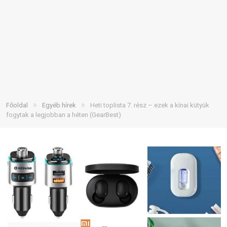
»
»
Főoldal
Egyéb hírek
Heti toplista 7. rész – ezek a kínai kütyük
fogytak a legjobban a héten (GearBest)