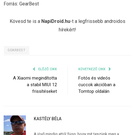
Forrás: GearBest
Kövesd te is a
NapiDroid.hu
-t a legfrissebb androidos
hírekért!
GEARBEST
ELŐZŐ CIKK
KÖVETKEZŐ CIKK
A Xiaomi megindította
Fotós és videós
a stabil MIUI 12
cuccok akcióban a
frissítéseket
Tomtop oldalán
KASTÉLY BÉLA
A jövő mindig attól függ, hogy mit teszünk meg a