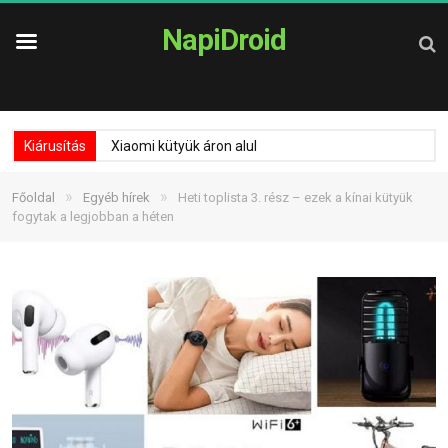
NapiDroid
Kiárusítás
Xiaomi kütyük áron alul
»
»
Főoldal
Egyéb hírek
Heti toplista 3. rész – ezek a kínai kütyük
fogytak a legjobban a héten