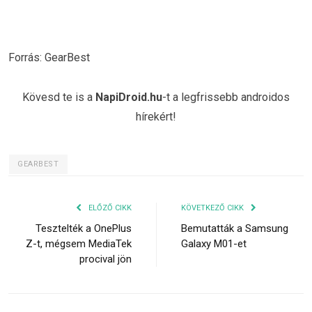
Forrás: GearBest
Kövesd te is a
NapiDroid.hu
-t a legfrissebb androidos
hírekért!
GEARBEST
ELŐZŐ CIKK
KÖVETKEZŐ CIKK
Tesztelték a OnePlus
Bemutatták a Samsung
Z-t, mégsem MediaTek
Galaxy M01-et
procival jön