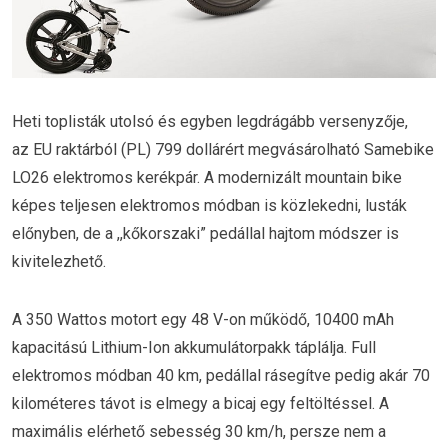
Heti toplisták utolsó és egyben legdrágább versenyzője,
az EU raktárból (PL) 799 dollárért megvásárolható Samebike
LO26 elektromos kerékpár. A modernizált mountain bike
képes teljesen elektromos módban is közlekedni, lusták
előnyben, de a ,,kőkorszaki” pedállal hajtom módszer is
kivitelezhető.
A 350 Wattos motort egy 48 V-on működő, 10400 mAh
kapacitású Lithium-Ion akkumulátorpakk táplálja. Full
elektromos módban 40 km, pedállal rásegítve pedig akár 70
kilométeres távot is elmegy a bicaj egy feltöltéssel. A
maximális elérhető sebesség 30 km/h, persze nem a