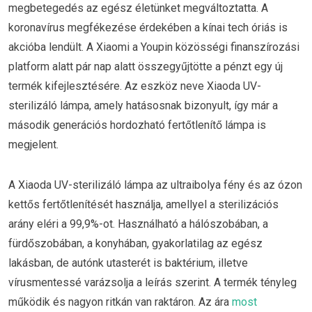
megbetegedés az egész életünket megváltoztatta. A
koronavírus megfékezése érdekében a kínai tech óriás is
akcióba lendült. A Xiaomi a Youpin közösségi finanszírozási
platform alatt pár nap alatt összegyűjtötte a pénzt egy új
termék kifejlesztésére. Az eszköz neve Xiaoda UV-
sterilizáló lámpa, amely hatásosnak bizonyult, így már a
második generációs hordozható fertőtlenítő lámpa is
megjelent.
A Xiaoda UV-sterilizáló lámpa az ultraibolya fény és az ózon
kettős fertőtlenítését használja, amellyel a sterilizációs
arány eléri a 99,9%-ot. Használható a hálószobában, a
fürdőszobában, a konyhában, gyakorlatilag az egész
lakásban, de autónk utasterét is baktérium, illetve
vírusmentessé varázsolja a leírás szerint. A termék tényleg
működik és nagyon ritkán van raktáron. Az ára
most