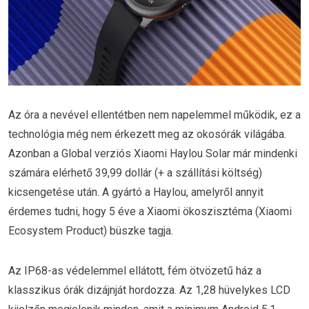
Az óra a nevével ellentétben nem napelemmel működik, ez a
technológia még nem érkezett meg az okosórák világába.
Azonban a Global verziós Xiaomi Haylou Solar
már mindenki
számára elérhető 39,99 dollár (+ a szállítási költség)
kicsengetése után. A gyártó a Haylou, amelyről annyit
érdemes tudni, hogy 5 éve a Xiaomi ökoszisztéma (Xiaomi
Ecosystem Product) büszke tagja.
Az IP68-as védelemmel ellátott, fém ötvözetű ház a
klasszikus órák dizájnját hordozza. Az 1,28 hüvelykes LCD