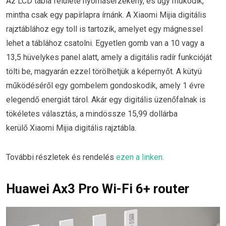
Az LCD tábla felülete nyomásérzékeny, és úgy működik,
mintha csak egy papírlapra írnánk. A Xiaomi Mijia digitális
rajztáblához egy toll is tartozik, amelyet egy mágnessel
lehet a táblához csatolni. Egyetlen gomb van a 10 vagy a
13,5 hüvelykes panel alatt, amely a digitális radír funkcióját
tölti be, magyarán ezzel törölhetjük a képernyőt. A kütyü
működéséről egy gombelem gondoskodik, amely 1 évre
elegendő energiát tárol. Akár egy digitális üzenőfalnak is
tökéletes választás, a mindössze 15,99 dollárba
kerülő Xiaomi Mijia digitális rajztábla.
További részletek és rendelés
ezen a linken.
Huawei Ax3 Pro Wi-Fi 6+ router