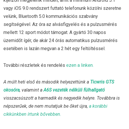
kijelzőn megjelenik minden, amit a minimum Android 5.1
vagy iOS 9.0 rendszert futtató telefonunk közölni szeretne
velünk, Bluetooth 5.0 kommunikációs szabvány
segítségével. Az óra az alvásfigyelés és a pulzusmérés
mellett 12 sport módot támogat. A gyártó 30 napos
üzemidőt ígér, de akár 24 órás automatikus pulzusmérés
esetében is lazán megvan a 2 hét egy feltöltéssel.
További részletek és rendelés
ezen a linken.
A múlt heti első és második helyezettünk a
Ticwris GTS
okosóra
, valamint a
A6S vezeték nélküli fülhallgató
visszacsúszott a harmadik és negyedik helyre. Továbbra is
népszerűek, de nem mutatjuk be őket újra,
a korábbi
cikkünkben írtunk bővebben.