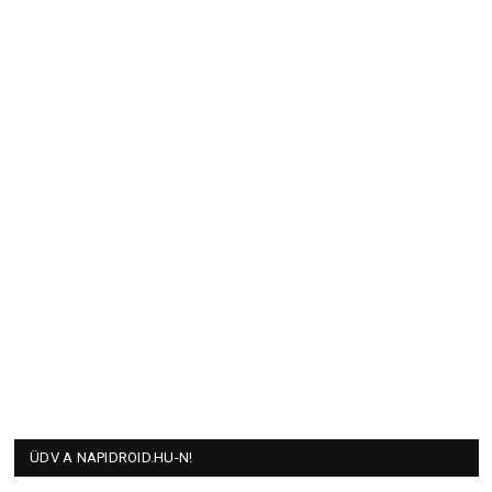
ÜDV A NAPIDROID.HU-N!