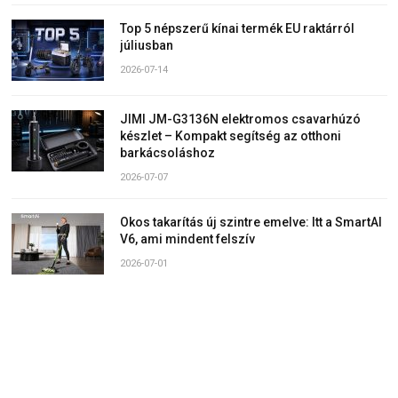
Top 5 népszerű kínai termék EU raktárról
júliusban
2026-07-14
JIMI JM-G3136N elektromos csavarhúzó
készlet – Kompakt segítség az otthoni
barkácsoláshoz
2026-07-07
Okos takarítás új szintre emelve: Itt a SmartAI
V6, ami mindent felszív
2026-07-01