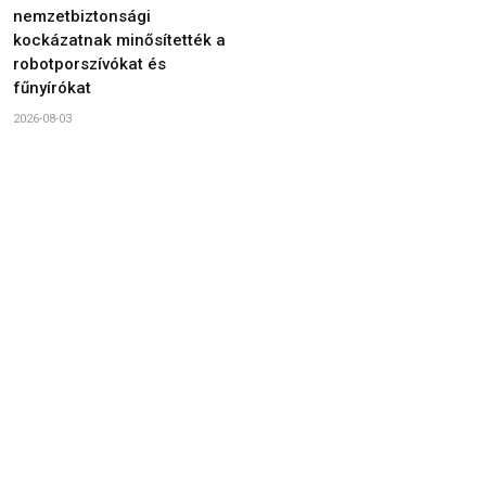
nemzetbiztonsági
kockázatnak minősítették a
robotporszívókat és
fűnyírókat
2026-08-03