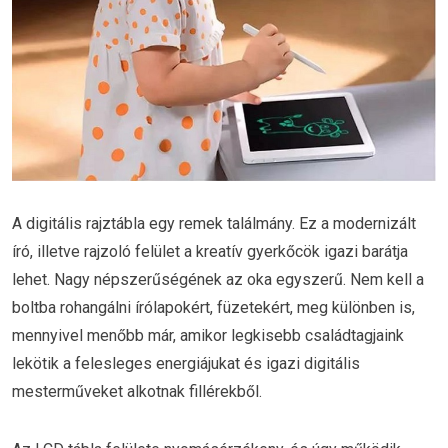
A digitális rajztábla egy remek találmány. Ez a modernizált
író, illetve rajzoló felület a kreatív gyerkőcök igazi barátja
lehet. Nagy népszerűségének az oka egyszerű. Nem kell a
boltba rohangálni írólapokért, füzetekért, meg különben is,
mennyivel menőbb már, amikor legkisebb családtagjaink
lekötik a felesleges energiájukat és igazi digitális
mesterműveket alkotnak fillérekből.