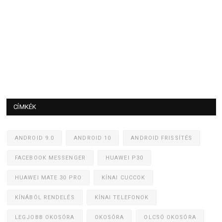
CÍMKÉK
ANDROID 9.0
ANDROID 10
ANDROID FRISSÍTÉS
FACEBOOK MESSENGER
HUAWEI P30
HUAWEI MATE 30 PRO
KÍNAI CUCCOK
KÍNÁBÓL RENDELÉS
KÍNAI TELEFONOK
LEGJOBB OKOSÓRA
OKOSÓRA
OLCSÓ OKOSÓRA