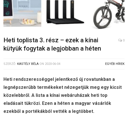
Heti toplista 3. rész – ezek a kínai
0
kütyük fogytak a legjobban a héten
SZERZŐ:
KASTÉLY BÉLA
ON
2020-06-04
EGYÉB HÍREK
Heti rendszerességgel jelentkező új rovatunkban a
legnépszerűbb termékeket nézegetjük meg egy kicsit
közelebbről. A lista a kínai webáruházak heti top
eladásait tükrözi. Ezen a héten a magyar vásárlók
ezekből a portékákból vették a legtöbbet.