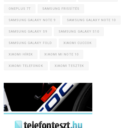
ONEPLUS 7T
SAMSUNG FRISSÍTÉS
SAMSUNG GALAXY NOTE 9
SAMSUNG GALAXY NOTE 10
SAMSUNG GALAXY S9
SAMSUNG GALAXY S10
SAMSUNG GALAXY FOLD
XIAOMI CUCCOK
XIAOMI HÍREK
XIAOMI MI NOTE 10
XIAOMI TELEFONOK
XIAOMI TESZTEK