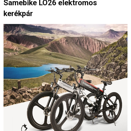
Samebike LO26 elektromos
kerékpár