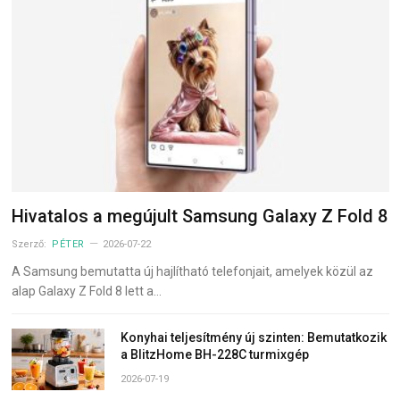
Hivatalos a megújult Samsung Galaxy Z Fold 8
Szerző:
PÉTER
2026-07-22
A Samsung bemutatta új hajlítható telefonjait, amelyek közül az
alap Galaxy Z Fold 8 lett a…
Konyhai teljesítmény új szinten: Bemutatkozik
a BlitzHome BH-228C turmixgép
2026-07-19