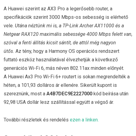
A Huawei szerint az AX3 Pro a legerősebb router, a
specifikációk szerint 3000 Mbps-os sebesség is elérhető
vele.
Utána néztünk mi is, a TP-Link Archer AX11000 és a
Netgear RAX120 maximális sebessége 4000 Mbps felett van,
szóval a fenti állítás kicsit sántít, de attól még nagyon
ütős.
Az tény, hogy a Harmony OS operációs rendszert
futtató eszköz használatával élvezhetjük a következő
generációs Wi-Fi 6, más néven 802.11ax minden előnyét.
A Huawei Ax3 Pro Wi-Fi 6+ routert is sokan megrendelték a
héten, a 101,93 dolláros ár ellenére. Sikerült kupont is
szereznünk, most a
A4B7DEC9E2227000
kód beírása után
92,98 USA dollár lesz szállítással együtt a végső ár.
További részletek és rendelés
ezen a linken.