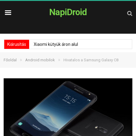
NapiDroid
Kiárusítás
Xiaomi kütyük áron alul
»
»
Főoldal
Android mobilok
Hivatalos a Samsung Galaxy C8