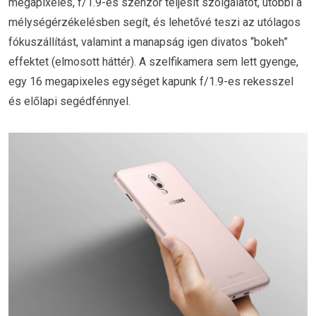
megapixeles, f/1.9-es szenzor teljesít szolgálatot, utóbbi a
mélységérzékelésben segít, és lehetővé teszi az utólagos
fókuszállítást, valamint a manapság igen divatos “bokeh”
effektet (elmosott háttér). A szelfikamera sem lett gyenge,
egy 16 megapixeles egységet kapunk f/1.9-es rekesszel
és előlapi segédfénnyel.