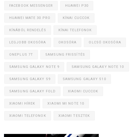
FACEBOOK MESSENGER
HUAWEI P30
HUAWEI MATE 30 PRO
KÍNAI CUCCOK
KÍNÁBÓL RENDELÉS
KÍNAI TELEFONOK
LEGJOBB OKOSÓRA
OKOSÓRA
OLCSÓ OKOSÓRA
ONEPLUS 7T
SAMSUNG FRISSÍTÉS
SAMSUNG GALAXY NOTE 9
SAMSUNG GALAXY NOTE 10
SAMSUNG GALAXY S9
SAMSUNG GALAXY S10
SAMSUNG GALAXY FOLD
XIAOMI CUCCOK
XIAOMI HÍREK
XIAOMI MI NOTE 10
XIAOMI TELEFONOK
XIAOMI TESZTEK