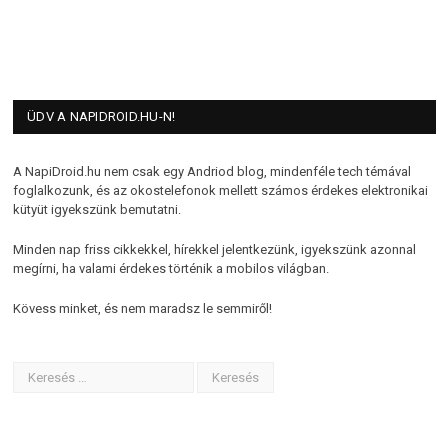
ÜDV A NAPIDROID.HU-N!
A NapiDroid.hu nem csak egy Andriod blog, mindenféle tech témával
foglalkozunk, és az okostelefonok mellett számos érdekes elektronikai
kütyüt igyekszünk bemutatni.
Minden nap friss cikkekkel, hírekkel jelentkezünk, igyekszünk azonnal
megírni, ha valami érdekes történik a mobilos világban.
Kövess minket, és nem maradsz le semmiről!