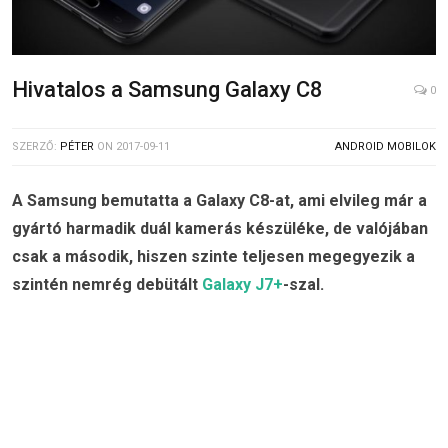
Hivatalos a Samsung Galaxy C8
0
SZERZŐ:
PÉTER
ON
2017-09-11
ANDROID MOBILOK
A Samsung bemutatta a Galaxy C8-at, ami elvileg már a
gyártó harmadik duál kamerás készüléke, de valójában
csak a második, hiszen szinte teljesen megegyezik a
szintén nemrég debütált
Galaxy J7+
-szal.