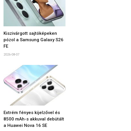
Kiszivárgott sajtóképeken
pózol a Samsung Galaxy S26
FE
2026-08-07
Extrém fényes kijelzővel és
8500 mAh-s akkuval debütált
a Huawei Nova 16 SE