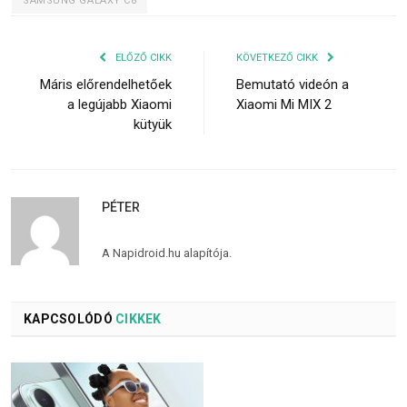
SAMSUNG GALAXY C8
ELŐZŐ CIKK
KÖVETKEZŐ CIKK
Máris előrendelhetőek
Bemutató videón a
a legújabb Xiaomi
Xiaomi Mi MIX 2
kütyük
PÉTER
A Napidroid.hu alapítója.
KAPCSOLÓDÓ
CIKKEK