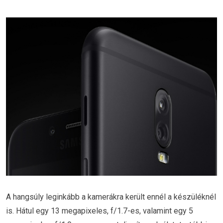
A hangsúly leginkább a kamerákra került ennél a készüléknél
is. Hátul egy 13 megapixeles, f/1.7-es, valamint egy 5