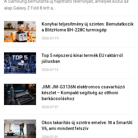
A Samsung bemutatta új hajlítható telefonjait, amelyek közül az
alap Galaxy Z Fold 8 lett a…
Konyhai teljesítmény új szinten: Bemutatkozik
a BlitzHome BH-228C turmixgép
2026-07-19
Top 5 népszerű kínai termék EU raktárról
júliusban
2026-07-14
JIMI JM-G3136N elektromos csavarhúzó
készlet – Kompakt segítség az otthoni
barkácsoláshoz
2026-07-07
Okos takarítás új szintre emelve: Itt a SmartAI
V6, ami mindent felszív
2026-07-01