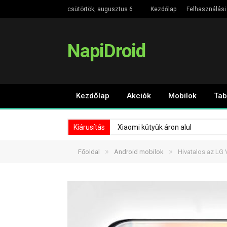
csütörtök, augusztus 6
Kezdőlap
Felhasználási 
NapiDroid
Kezdőlap
Akciók
Mobilok
Tab
Kiárusítás
Xiaomi kütyük áron alul
»
»
Főoldal
Android mobilok
Hivatalos az LG 