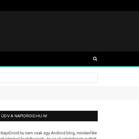
ÜDV A NAPIDROID.HU-N!
 NapiDroid.hu nem csak egy Andriod blog, mindenféle
ech témával foglalkozunk, és az okostelefonok mellett