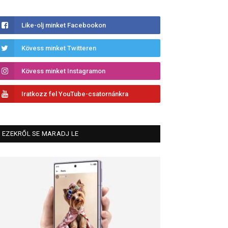
Like-olj minket Facebookon
Kövess minket Twitteren
Kövess minket Instagramon
Iratkozz fel YouTube-csatornánkra
EZEKRŐL SE MARADJ LE