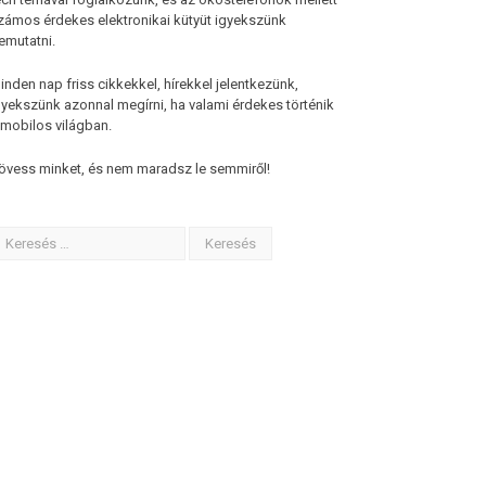
zámos érdekes elektronikai kütyüt igyekszünk
emutatni.
inden nap friss cikkekkel, hírekkel jelentkezünk,
gyekszünk azonnal megírni, ha valami érdekes történik
 mobilos világban.
övess minket, és nem maradsz le semmiről!