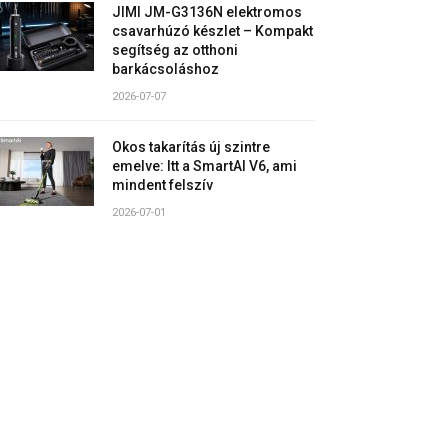
JIMI JM-G3136N elektromos
csavarhúzó készlet – Kompakt
segítség az otthoni
barkácsoláshoz
2026-07-07
Okos takarítás új szintre
emelve: Itt a SmartAI V6, ami
mindent felszív
2026-07-01