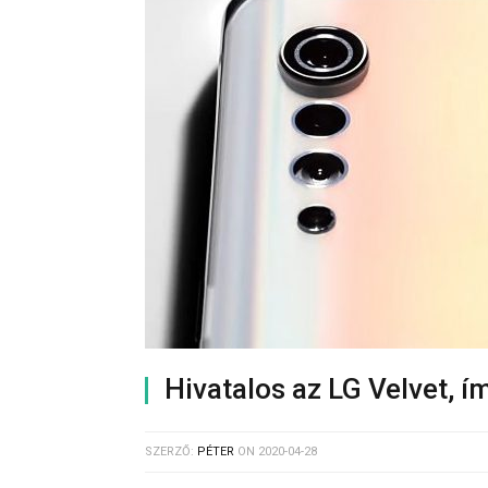
Hivatalos az LG Velvet, í
SZERZŐ:
PÉTER
ON
2020-04-28