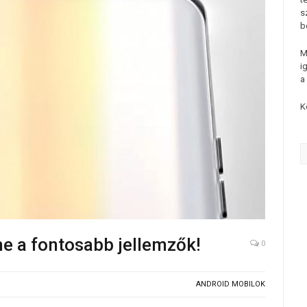
s
b
M
i
a
K
me a fontosabb jellemzők!
0
ANDROID MOBILOK