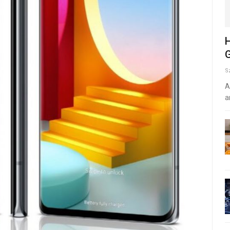
H
G
S
A
a