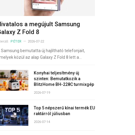
ivatalos a megújult Samsung
alaxy Z Fold 8
zerző:
PÉTER
2026-07-22
 Samsung bemutatta új hajlítható telefonjait,
melyek közül az alap Galaxy Z Fold 8 lett a…
Konyhai teljesítmény új
szinten: Bemutatkozik a
BlitzHome BH-228C turmixgép
2026-07-19
Top 5 népszerű kínai termék EU
raktárról júliusban
2026-07-14