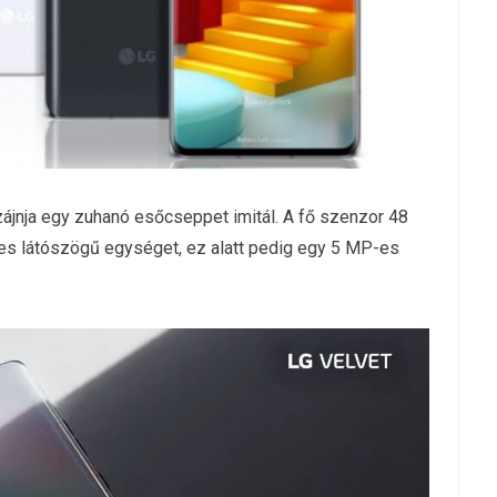
izájnja egy zuhanó esőcseppet imitál. A fő szenzor 48
les látószögű egységet, ez alatt pedig egy 5 MP-es