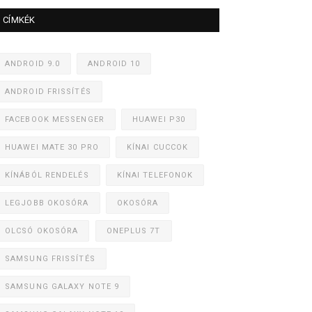
CÍMKÉK
ANDROID 9.0
ANDROID 10
ANDROID FRISSÍTÉS
FACEBOOK MESSENGER
HUAWEI P30
HUAWEI MATE 30 PRO
KÍNAI CUCCOK
KÍNÁBÓL RENDELÉS
KÍNAI TELEFONOK
LEGJOBB OKOSÓRA
OKOSÓRA
OLCSÓ OKOSÓRA
ONEPLUS 7T
SAMSUNG FRISSÍTÉS
SAMSUNG GALAXY NOTE 9