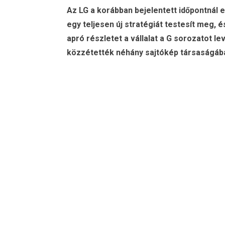
Az LG a korábban bejelentett időpontnál e
egy teljesen új stratégiát testesít meg, 
apró részletet a vállalat a G sorozatot le
közzétették néhány sajtókép társaságáb