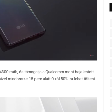
i 4300 mAh, és támogatja a Qualcomm most bejelentett
vel mindössze 15 perc alatt 0-ról 50%-ra lehet tölteni