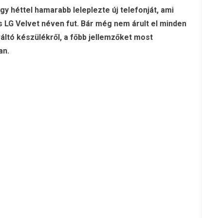
gy héttel hamarabb leleplezte új telefonját, ami
és LG Velvet néven fut. Bár még nem árult el minden
váltó készülékről, a főbb jellemzőket most
an.