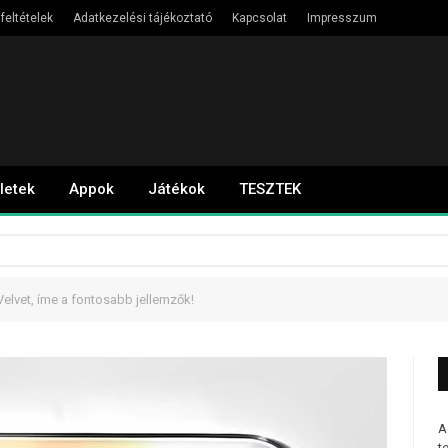
feltételek
Adatkezelési tájékoztató
Kapcsolat
Impresszum
letek
Appok
Játékok
TESZTEK
Velvet, íme a fontosabb jellemzők!
A
t