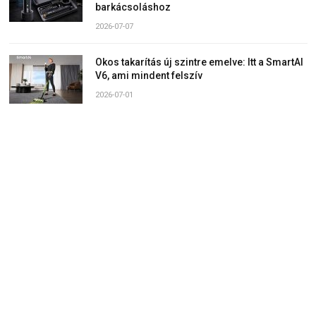
barkácsoláshoz
2026-07-07
Okos takarítás új szintre emelve: Itt a SmartAI
V6, ami mindent felszív
2026-07-01