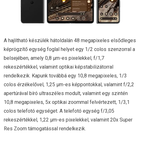
A hajlítható készülék hátoldalán 48 megapixeles elsődleges
képrögzítő egység foglal helyet egy 1/2 colos szenzorral a
belsejében, amely 0,8 μm-es pixelekkel, f/1,7
rekeszértékkel, valamint optikai képstabilizátorral
rendelkezik. Kapunk továbbá egy 10,8 megapixeles, 1/3
colos érzékelővel, 1,25 μm-es képpontokkal, valamint f/2,2
apertúrával bíró ultraszéles modult, valamint egy szintén
10,8 megapixeles, 5x optikai zoommal felvértezett, 1/3,1
colos telefotó egységet. A telefotó egység f/3,05
rekeszértékkel, 1,22 μm-es pixelekkel, valamint 20x Super
Res Zoom támogatással rendelkezik.