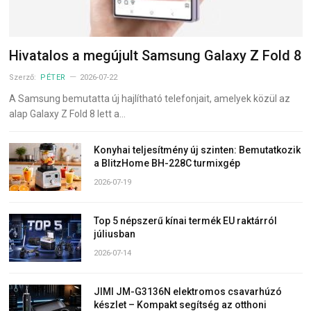
Hivatalos a megújult Samsung Galaxy Z Fold 8
Szerző:
PÉTER
2026-07-22
A Samsung bemutatta új hajlítható telefonjait, amelyek közül az
alap Galaxy Z Fold 8 lett a…
Konyhai teljesítmény új szinten: Bemutatkozik
a BlitzHome BH-228C turmixgép
2026-07-19
Top 5 népszerű kínai termék EU raktárról
júliusban
2026-07-14
JIMI JM-G3136N elektromos csavarhúzó
készlet – Kompakt segítség az otthoni