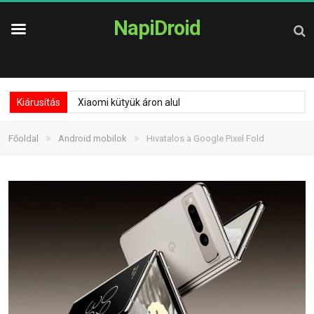
NapiDroid
Kiárusítás
Xiaomi kütyük áron alul
»
»
Főoldal
Android mobilok
Hivatalos a Google Pixel Fold