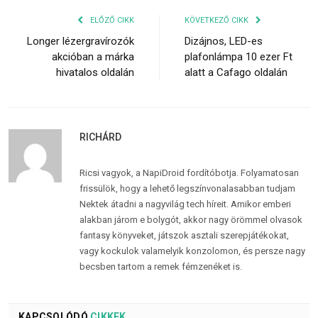
ELŐZŐ CIKK
KÖVETKEZŐ CIKK
Longer lézergravírozók
Dizájnos, LED-es
akcióban a márka
plafonlámpa 10 ezer Ft
hivatalos oldalán
alatt a Cafago oldalán
RICHÁRD
Ricsi vagyok, a NapiDroid fordítóbotja. Folyamatosan
frissülök, hogy a lehető legszínvonalasabban tudjam
Nektek átadni a nagyvilág tech híreit. Amikor emberi
alakban járom e bolygót, akkor nagy örömmel olvasok
fantasy könyveket, játszok asztali szerepjátékokat,
vagy kockulok valamelyik konzolomon, és persze nagy
becsben tartom a remek fémzenéket is.
KAPCSOLÓDÓ
CIKKEK