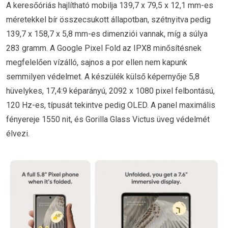
A keresőóriás hajlítható mobilja 139,7 x 79,5 x 12,1 mm-es
méretekkel bír összecsukott állapotban, szétnyitva pedig
139,7 x 158,7 x 5,8 mm-es dimenziói vannak, míg a súlya
283 gramm. A Google Pixel Fold az IPX8 minősítésnek
megfelelően vízálló, sajnos a por ellen nem kapunk
semmilyen védelmet. A készülék külső képernyője 5,8
hüvelykes, 17,4:9 képarányú, 2092 x 1080 pixel felbontású,
120 Hz-es, típusát tekintve pedig OLED. A panel maximális
fényereje 1550 nit, és Gorilla Glass Victus üveg védelmét
élvezi.