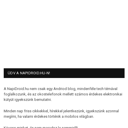
ÜDV A NAPIDROID.HU-N!
A NapiDroid.hu nem csak egy Andriod blog, mindenféle tech témával
foglalkozunk, és az okostelefonok mellett számos érdekes elektronikai
kütyüt igyekszünk bemutatni.
Minden nap friss cikkekkel, hírekkel jelentkezünk, igyekszünk azonnal
megírni, ha valami érdekes történik a mobilos világban.
Kövess minket, és nem maradsz le semmiről!