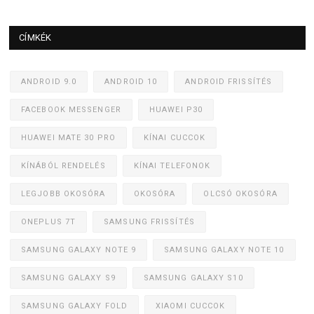
CÍMKÉK
ANDROID 9.0
ANDROID 10
ANDROID FRISSÍTÉS
FACEBOOK MESSENGER
HUAWEI P30
HUAWEI MATE 30 PRO
KÍNAI CUCCOK
KÍNÁBÓL RENDELÉS
KÍNAI TELEFONOK
LEGJOBB OKOSÓRA
OKOSÓRA
OLCSÓ OKOSÓRA
ONEPLUS 7T
SAMSUNG FRISSÍTÉS
SAMSUNG GALAXY NOTE 9
SAMSUNG GALAXY NOTE 10
SAMSUNG GALAXY S9
SAMSUNG GALAXY S10
SAMSUNG GALAXY FOLD
XIAOMI CUCCOK