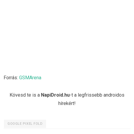
Forrás:
GSMArena
Kövesd te is a
NapiDroid.hu
-t a legfrissebb androidos
hírekért!
GOOGLE PIXEL FOLD