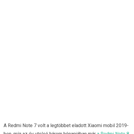
A Redmi Note 7 volt a legtöbbet eladott Xiaomi mobil 2019-
ben, míg az év utolsó három hónapjában már
a Redmi Note 8