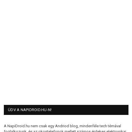
ÜDV A NAPIDROID.HU-N!
A NapiDroid.hu nem csak egy Andriod blog, mindenféle tech témával
foglalkozunk, és az okostelefonok mellett számos érdekes elektronikai