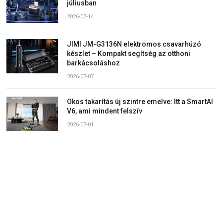
júliusban
2026-07-14
JIMI JM-G3136N elektromos csavarhúzó
készlet – Kompakt segítség az otthoni
barkácsoláshoz
2026-07-07
Okos takarítás új szintre emelve: Itt a SmartAI
V6, ami mindent felszív
2026-07-01