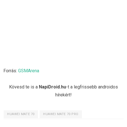
Forrás:
GSMArena
Kövesd te is a
NapiDroid.hu
-t a legfrissebb androidos
hírekért!
HUAWEI MATE 70
HUAWEI MATE 70 PRO