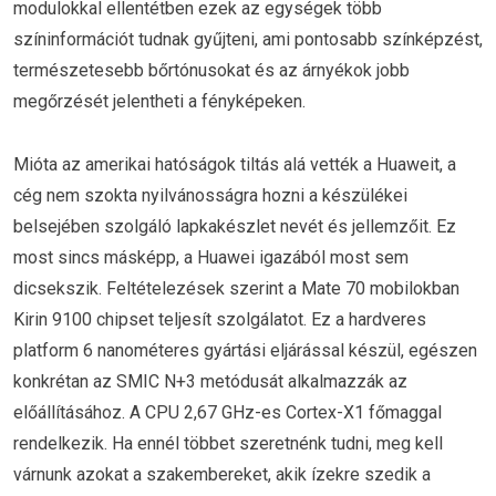
modulokkal ellentétben ezek az egységek több
színinformációt tudnak gyűjteni, ami pontosabb színképzést,
természetesebb bőrtónusokat és az árnyékok jobb
megőrzését jelentheti a fényképeken.
Mióta az amerikai hatóságok tiltás alá vették a Huaweit, a
cég nem szokta nyilvánosságra hozni a készülékei
belsejében szolgáló lapkakészlet nevét és jellemzőit. Ez
most sincs másképp, a Huawei igazából most sem
dicsekszik. Feltételezések szerint a Mate 70 mobilokban
Kirin 9100 chipset teljesít szolgálatot. Ez a hardveres
platform 6 nanométeres gyártási eljárással készül, egészen
konkrétan az SMIC N+3 metódusát alkalmazzák az
előállításához. A CPU 2,67 GHz-es Cortex-X1 főmaggal
rendelkezik. Ha ennél többet szeretnénk tudni, meg kell
várnunk azokat a szakembereket, akik ízekre szedik a