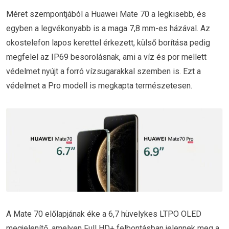
Méret szempontjából a Huawei Mate 70 a legkisebb, és
egyben a legvékonyabb is a maga 7,8 mm-es házával. Az
okostelefon lapos kerettel érkezett, külső borítása pedig
megfelel az IP69 besorolásnak, ami a víz és por mellett
védelmet nyújt a forró vízsugarakkal szemben is. Ezt a
védelmet a Pro modell is megkapta természetesen.
A Mate 70 előlapjának éke a 6,7 hüvelykes LTPO OLED
megjelenítő, amelyen Full HD+ felbontásban jelennek meg a