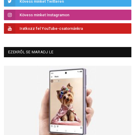
Kövess minket Twitteren
Kövess minket Instagramon
Iratkozz fel YouTube-csatornánkra
EZEKRŐL SE MARADJ LE