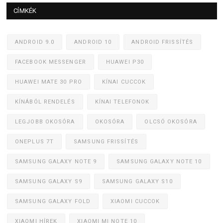
CÍMKÉK
ANDROID 9.0
ANDROID 10
ANDROID FRISSÍTÉS
FACEBOOK MESSENGER
HUAWEI P30
HUAWEI MATE 30 PRO
KÍNAI CUCCOK
KÍNÁBÓL RENDELÉS
KÍNAI TELEFONOK
LEGJOBB OKOSÓRA
OKOSÓRA
OLCSÓ OKOSÓRA
ONEPLUS 7T
SAMSUNG FRISSÍTÉS
SAMSUNG GALAXY NOTE 9
SAMSUNG GALAXY NOTE 10
SAMSUNG GALAXY S9
SAMSUNG GALAXY S10
SAMSUNG GALAXY FOLD
XIAOMI CUCCOK
XIAOMI HÍREK
XIAOMI MI NOTE 10