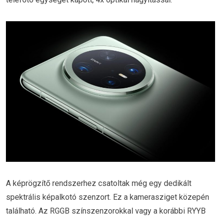
A képrögzítő rendszerhez csatoltak még egy dedikált
spektrális képalkotó szenzort. Ez a kamerasziget közepén
található. Az RGGB színszenzorokkal vagy a korábbi RYYB