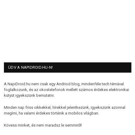
ÜDV A NAPIDROID.HU-N!
A NapiDroid.hu nem csak egy Andriod blog, mindenféle tech témával
foglalkozunk, és az okostelefonok mellett számos érdekes elektronikai
kütyüt igyekszünk bemutatni.
Minden nap friss cikkekkel, hírekkel jelentkezünk, igyekszünk azonnal
megírni, ha valami érdekes történik a mobilos világban.
Kövess minket, és nem maradsz le semmiről!