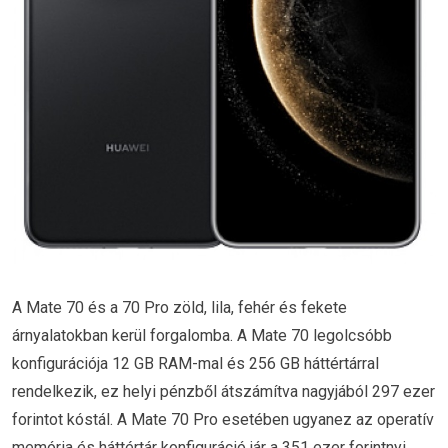
A Mate 70 és a 70 Pro zöld, lila, fehér és fekete
árnyalatokban kerül forgalomba. A Mate 70 legolcsóbb
konfigurációja 12 GB RAM-mal és 256 GB háttértárral
rendelkezik, ez helyi pénzből átszámítva nagyjából 297 ezer
forintot kóstál. A Mate 70 Pro esetében ugyanez az operatív
memória és háttértár konfiguráció jár a 351 ezer forintnyi