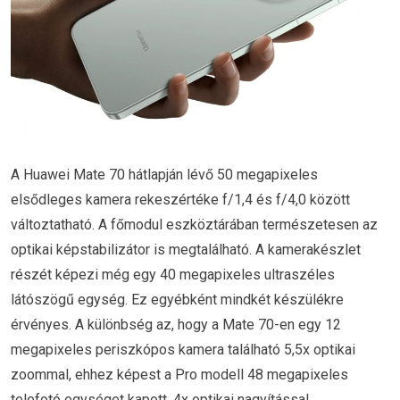
A Huawei Mate 70 hátlapján lévő 50 megapixeles
elsődleges kamera rekeszértéke f/1,4 és f/4,0 között
változtatható. A főmodul eszköztárában természetesen az
optikai képstabilizátor is megtalálható. A kamerakészlet
részét képezi még egy 40 megapixeles ultraszéles
látószögű egység. Ez egyébként mindkét készülékre
érvényes. A különbség az, hogy a Mate 70-en egy 12
megapixeles periszkópos kamera található 5,5x optikai
zoommal, ehhez képest a Pro modell 48 megapixeles
telefotó egységet kapott, 4x optikai nagyítással.