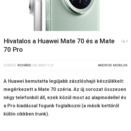
Hivatalos a Huawei Mate 70 és a Mate
0
70 Pro
SZERZŐ:
RICHÁRD
ON
2024-11-27
ANDROID MOBILOK
A Huawei bemutatta legújabb zászlóshajó készülékeit:
megérkezett a Mate 70 széria. Az új sorozat összesen
négy telefonból áll, ezek közül most az alapmodellel és
a Pro kiadással fogunk foglalkozni (a másik kettőről
külön cikkben írunk).