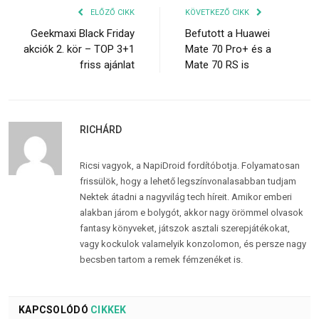
ELŐZŐ CIKK
KÖVETKEZŐ CIKK
Geekmaxi Black Friday
Befutott a Huawei
akciók 2. kör – TOP 3+1
Mate 70 Pro+ és a
friss ajánlat
Mate 70 RS is
RICHÁRD
Ricsi vagyok, a NapiDroid fordítóbotja. Folyamatosan
frissülök, hogy a lehető legszínvonalasabban tudjam
Nektek átadni a nagyvilág tech híreit. Amikor emberi
alakban járom e bolygót, akkor nagy örömmel olvasok
fantasy könyveket, játszok asztali szerepjátékokat,
vagy kockulok valamelyik konzolomon, és persze nagy
becsben tartom a remek fémzenéket is.
KAPCSOLÓDÓ
CIKKEK