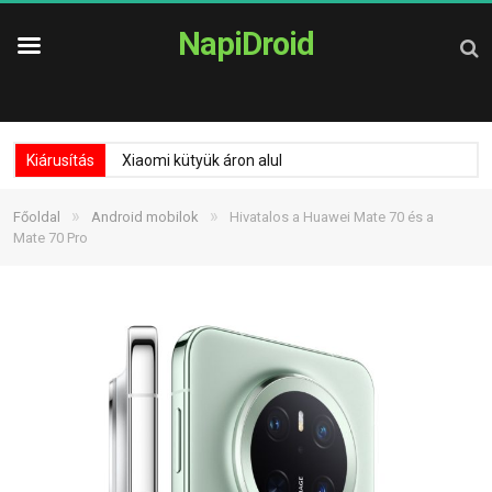
NapiDroid
Kiárusítás
Xiaomi kütyük áron alul
»
»
Főoldal
Android mobilok
Hivatalos a Huawei Mate 70 és a
Mate 70 Pro