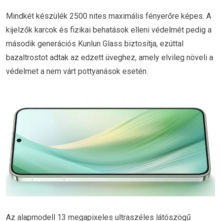
Mindkét készülék 2500 nites maximális fényerőre képes. A
kijelzők karcok és fizikai behatások elleni védelmét pedig a
második generációs Kunlun Glass biztosítja, ezúttal
bazaltrostot adtak az edzett üveghez, amely elvileg növeli a
védelmet a nem várt pottyanások esetén.
Az alapmodell 13 megapixeles ultraszéles látószögű