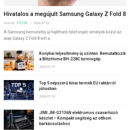
Hivatalos a megújult Samsung Galaxy Z Fold 8
Szerző:
PÉTER
2026-07-22
A Samsung bemutatta új hajlítható telefonjait, amelyek közül az
alap Galaxy Z Fold 8 lett a…
Konyhai teljesítmény új szinten: Bemutatkozik
a BlitzHome BH-228C turmixgép
2026-07-19
Top 5 népszerű kínai termék EU raktárról
júliusban
2026-07-14
JIMI JM-G3136N elektromos csavarhúzó
készlet – Kompakt segítség az otthoni
barkácsoláshoz