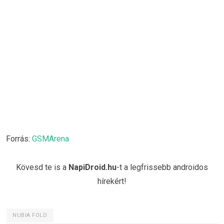
Forrás:
GSMArena
Kövesd te is a
NapiDroid.hu
-t a legfrissebb androidos
hírekért!
NUBIA FOLD