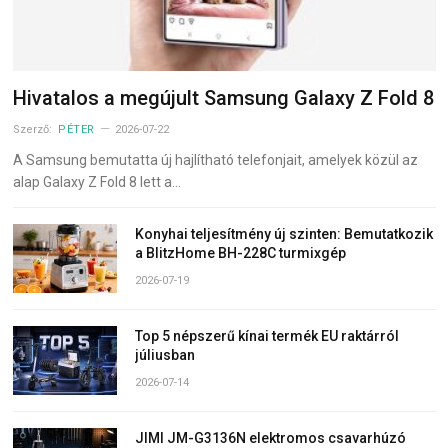
Hivatalos a megújult Samsung Galaxy Z Fold 8
Szerző:
PÉTER
2026-07-22
A Samsung bemutatta új hajlítható telefonjait, amelyek közül az
alap Galaxy Z Fold 8 lett a…
Konyhai teljesítmény új szinten: Bemutatkozik
a BlitzHome BH-228C turmixgép
2026-07-19
Top 5 népszerű kínai termék EU raktárról
júliusban
2026-07-14
JIMI JM-G3136N elektromos csavarhúzó