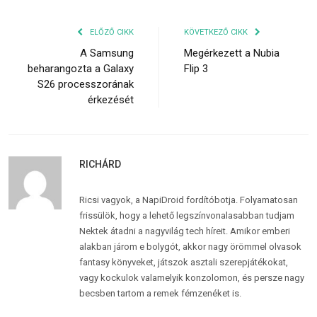
ELŐZŐ CIKK
KÖVETKEZŐ CIKK
A Samsung
Megérkezett a Nubia
beharangozta a Galaxy
Flip 3
S26 processzorának
érkezését
RICHÁRD
Ricsi vagyok, a NapiDroid fordítóbotja. Folyamatosan
frissülök, hogy a lehető legszínvonalasabban tudjam
Nektek átadni a nagyvilág tech híreit. Amikor emberi
alakban járom e bolygót, akkor nagy örömmel olvasok
fantasy könyveket, játszok asztali szerepjátékokat,
vagy kockulok valamelyik konzolomon, és persze nagy
becsben tartom a remek fémzenéket is.