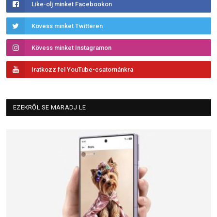
Like-olj minket Facebookon
Kövess minket Twitteren
Kövess minket Instagramon
Iratkozz fel YouTube-csatornánkra
EZEKRŐL SE MARADJ LE