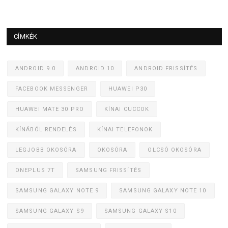
CÍMKÉK
ANDROID 9.0
ANDROID 10
ANDROID FRISSÍTÉS
FACEBOOK MESSENGER
HUAWEI P30
HUAWEI MATE 30 PRO
KÍNAI CUCCOK
KÍNÁBÓL RENDELÉS
KÍNAI TELEFONOK
LEGJOBB OKOSÓRA
OKOSÓRA
OLCSÓ OKOSÓRA
ONEPLUS 7T
SAMSUNG FRISSÍTÉS
SAMSUNG GALAXY NOTE 9
SAMSUNG GALAXY NOTE 10
SAMSUNG GALAXY S9
SAMSUNG GALAXY S10