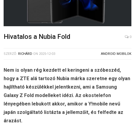
Hivatalos a Nubia Fold
0
SZERZŐ:
RICHÁRD
ON
2025-12-03
ANDROID MOBILOK
Nem is olyan rég kezdett el keringeni a szóbeszéd,
hogy a ZTE alá tartozó Nubia márka szeretne egy olyan
hajlítható készülékkel jelentkezni, ami a Samsung
Galaxy Z Fold modelleket idézi. Az okostelefon
lényegében lebukott akkor, amikor a Y!mobile nevű
japán szolgáltató listázta a jellemzőit, és felfedte az
árazást.