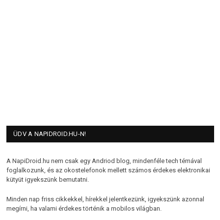
ÜDV A NAPIDROID.HU-N!
A NapiDroid.hu nem csak egy Andriod blog, mindenféle tech témával
foglalkozunk, és az okostelefonok mellett számos érdekes elektronikai
kütyüt igyekszünk bemutatni.
Minden nap friss cikkekkel, hírekkel jelentkezünk, igyekszünk azonnal
megírni, ha valami érdekes történik a mobilos világban.