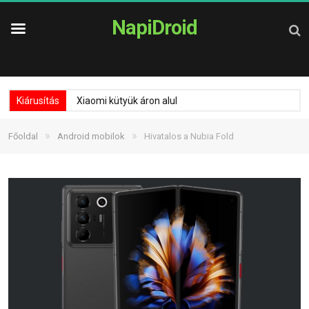
NapiDroid
Kiárusítás
Xiaomi kütyük áron alul
»
»
Főoldal
Android mobilok
Hivatalos a Nubia Fold