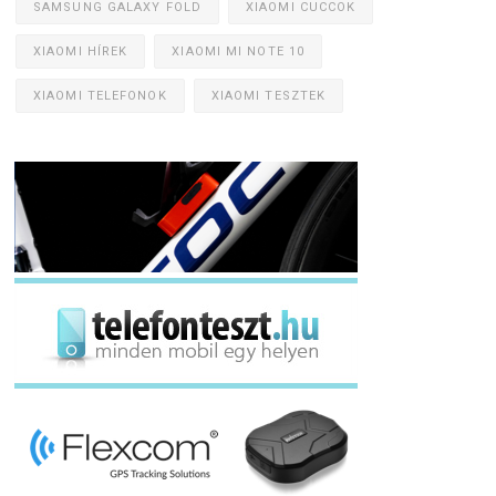
SAMSUNG GALAXY FOLD
XIAOMI CUCCOK
XIAOMI HÍREK
XIAOMI MI NOTE 10
XIAOMI TELEFONOK
XIAOMI TESZTEK