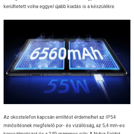
kerülhetett volna eggyel újabb kiadás is a készülékre.
Az okostelefon kapcsán említést érdemelhet az IP54
minősítésnek megfelelő por- és vízállóság, az 5,4 mm-es
keresztmetszet és a 249 grammos súly. A Nubia Foldot