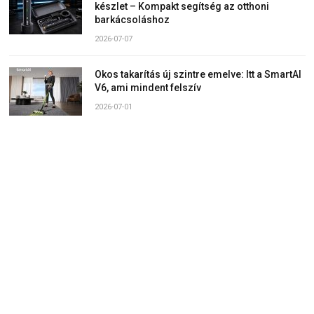
készlet – Kompakt segítség az otthoni
barkácsoláshoz
2026-07-07
Okos takarítás új szintre emelve: Itt a SmartAI
V6, ami mindent felszív
2026-07-01