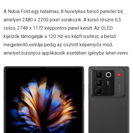
A Nubia Fold egy hatalmas, 8 hüvelykes belső panellel bír,
amelyen 2480 x 2200 pixel sorakozik. A külső részre 6,5
colos, 2748 x 1172 képpontos panel került. Az OLED
kijelzők támogatják a 120 Hz-es képfrissítést, a belső
megjelenítő extrája pedig az osztott képernyős mód,
amelyet bizonyos applikációk esetében igénybe lehet venni.