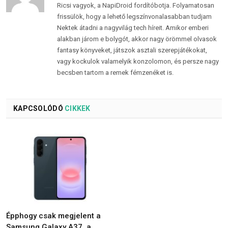
Ricsi vagyok, a NapiDroid fordítóbotja. Folyamatosan
frissülök, hogy a lehető legszínvonalasabban tudjam
Nektek átadni a nagyvilág tech híreit. Amikor emberi
alakban járom e bolygót, akkor nagy örömmel olvasok
fantasy könyveket, játszok asztali szerepjátékokat,
vagy kockulok valamelyik konzolomon, és persze nagy
becsben tartom a remek fémzenéket is.
KAPCSOLÓDÓ
CIKKEK
Épphogy csak megjelent a
Samsung Galaxy A37, a