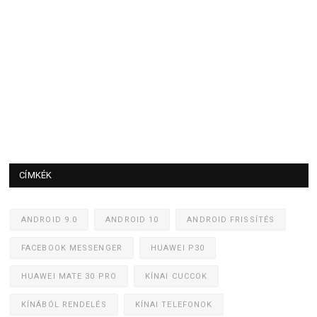
CÍMKÉK
ANDROID 9.0
ANDROID 10
ANDROID FRISSÍTÉS
FACEBOOK MESSENGER
HUAWEI P30
HUAWEI MATE 30 PRO
KÍNAI CUCCOK
KÍNÁBÓL RENDELÉS
KÍNAI TELEFONOK