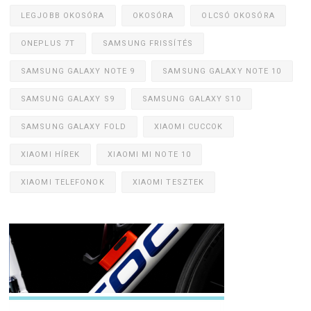
LEGJOBB OKOSÓRA
OKOSÓRA
OLCSÓ OKOSÓRA
ONEPLUS 7T
SAMSUNG FRISSÍTÉS
SAMSUNG GALAXY NOTE 9
SAMSUNG GALAXY NOTE 10
SAMSUNG GALAXY S9
SAMSUNG GALAXY S10
SAMSUNG GALAXY FOLD
XIAOMI CUCCOK
XIAOMI HÍREK
XIAOMI MI NOTE 10
XIAOMI TELEFONOK
XIAOMI TESZTEK