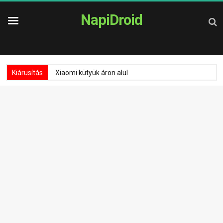
NapiDroid
Kiárusítás
Xiaomi kütyük áron alul