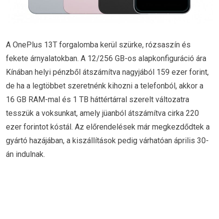
A OnePlus 13T forgalomba kerül szürke, rózsaszín és
fekete árnyalatokban. A 12/256 GB-os alapkonfiguráció ára
Kínában helyi pénzből átszámítva nagyjából 159 ezer forint,
de ha a legtöbbet szeretnénk kihozni a telefonból, akkor a
16 GB RAM-mal és 1 TB háttértárral szerelt változatra
tesszük a voksunkat, amely jüanból átszámítva cirka 220
ezer forintot kóstál. Az előrendelések már megkezdődtek a
gyártó hazájában, a kiszállítások pedig várhatóan április 30-
án indulnak.