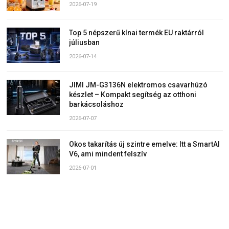
2026-07-19
Top 5 népszerű kínai termék EU raktárról
júliusban
2026-07-14
JIMI JM-G3136N elektromos csavarhúzó
készlet – Kompakt segítség az otthoni
barkácsoláshoz
2026-07-07
Okos takarítás új szintre emelve: Itt a SmartAI
V6, ami mindent felszív
2026-07-01