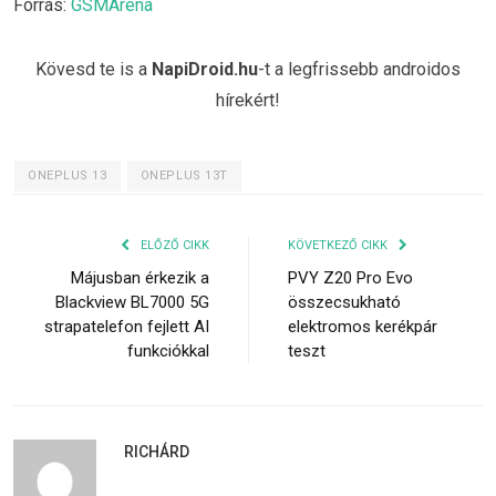
Forrás:
GSMArena
Kövesd te is a
NapiDroid.hu
-t a legfrissebb androidos
hírekért!
ONEPLUS 13
ONEPLUS 13T
ELŐZŐ CIKK
KÖVETKEZŐ CIKK
Májusban érkezik a
PVY Z20 Pro Evo
Blackview BL7000 5G
összecsukható
strapatelefon fejlett AI
elektromos kerékpár
funkciókkal
teszt
RICHÁRD