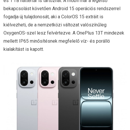
és 1 TB háttértár is tartozhat. A mobil már a legelső
bekapcsolást követően Android 15 operációs rendszerrel
fogadja új tulajdonosát, aki a ColorOS 15 extráit is
kiélvezheti, de a nemzetközi változat valószínűleg
OxygenOS-szel lesz felvértezve. A OnePlus 13T mindezek
mellett IP65 minősítésnek megfelelő víz- és porálló
kialakítást is kapott.