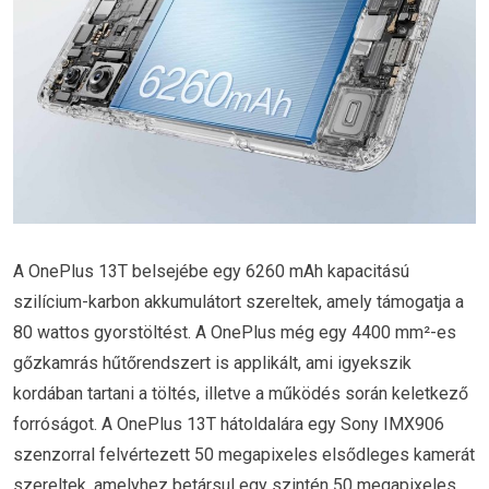
A OnePlus 13T belsejébe egy 6260 mAh kapacitású
szilícium-karbon akkumulátort szereltek, amely támogatja a
80 wattos gyorstöltést. A OnePlus még egy 4400 mm²-es
gőzkamrás hűtőrendszert is applikált, ami igyekszik
kordában tartani a töltés, illetve a működés során keletkező
forróságot. A OnePlus 13T hátoldalára egy Sony IMX906
szenzorral felvértezett 50 megapixeles elsődleges kamerát
szereltek, amelyhez betársul egy szintén 50 megapixeles,