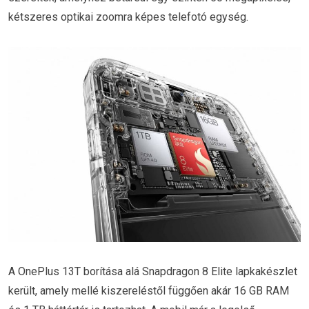
kétszeres optikai zoomra képes telefotó egység.
A OnePlus 13T borítása alá Snapdragon 8 Elite lapkakészlet
került, amely mellé kiszereléstől függően akár 16 GB RAM