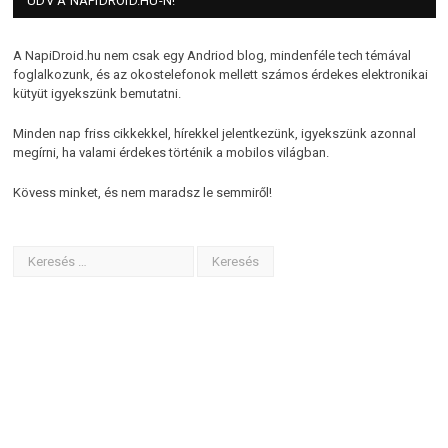
ÜDV A NAPIDROID.HU-N!
A NapiDroid.hu nem csak egy Andriod blog, mindenféle tech témával
foglalkozunk, és az okostelefonok mellett számos érdekes elektronikai
kütyüt igyekszünk bemutatni.
Minden nap friss cikkekkel, hírekkel jelentkezünk, igyekszünk azonnal
megírni, ha valami érdekes történik a mobilos világban.
Kövess minket, és nem maradsz le semmiről!