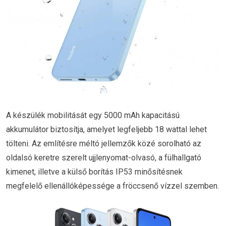
A készülék mobilitását egy 5000 mAh kapacitású
akkumulátor biztosítja, amelyet legfeljebb 18 wattal lehet
tölteni. Az említésre méltó jellemzők közé sorolható az
oldalsó keretre szerelt ujjlenyomat-olvasó, a fülhallgató
kimenet, illetve a külső borítás IP53 minősítésnek
megfelelő ellenállóképessége a fröccsenő vízzel szemben.