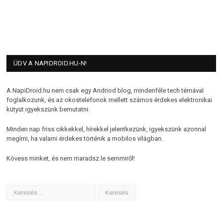
ÜDV A NAPIDROID.HU-N!
A NapiDroid.hu nem csak egy Andriod blog, mindenféle tech témával
foglalkozunk, és az okostelefonok mellett számos érdekes elektronikai
kütyüt igyekszünk bemutatni.
Minden nap friss cikkekkel, hírekkel jelentkezünk, igyekszünk azonnal
megírni, ha valami érdekes történik a mobilos világban.
Kövess minket, és nem maradsz le semmiről!