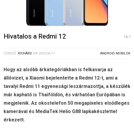
Hivatalos a Redmi 12
0
SZERZŐ:
RICHÁRD
ON
2023-06-17
ANDROID MOBILOK
Hogy az alsóbb árkategóriákban is felkavarja az
állóvizet, a Xiaomi bejelentette a Redmi 12-t, ami a
tavalyi Redmi 11 egyenesági leszármazottja, a készülék
már kapható is Thaiföldön, és várhatóan Európában is
megjelenik. Az okostelefon 50 megapixeles elsődleges
kamerával és MediaTek Helio G88 lapkakészlettel
érkezett.