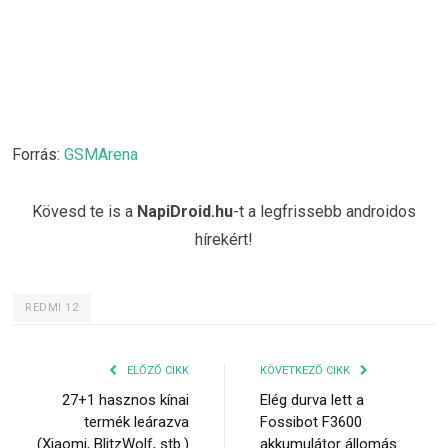
Forrás:
GSMArena
Kövesd te is a
NapiDroid.hu
-t a legfrissebb androidos
hírekért!
REDMI 12
ELŐZŐ CIKK
KÖVETKEZŐ CIKK
27+1 hasznos kínai
Elég durva lett a
termék leárazva
Fossibot F3600
(Xiaomi, BlitzWolf, stb.)
akkumulátor állomás