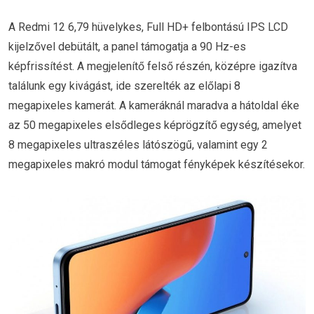
A Redmi 12 6,79 hüvelykes, Full HD+ felbontású IPS LCD
kijelzővel debütált, a panel támogatja a 90 Hz-es
képfrissítést. A megjelenítő felső részén, középre igazítva
találunk egy kivágást, ide szerelték az előlapi 8
megapixeles kamerát. A kameráknál maradva a hátoldal éke
az 50 megapixeles elsődleges képrögzítő egység, amelyet
8 megapixeles ultraszéles látószögű, valamint egy 2
megapixeles makró modul támogat fényképek készítésekor.