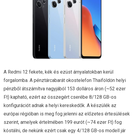
A Redmi 12 fekete, kék és ezüst árnyalatokban kerül
forgalomba. A pénztárcabarát okostelefon Thaiföldön helyi
pénzből átszámítva nagyjából 153 dolláros áron (~52 ezer
Ft) kapható, ezért az összegért cserébe 8/128 GB-os
konfigurációt adnak a helyi kereskedők. A készülék az
európai régióban is meg fog jelenni az előzetes értesülések
szerint, amelyek értelmében 199 eurót (~74 ezer Ft) fog
kóstálni, de nekünk ezért csak egy 4/128 GB-os modell jár