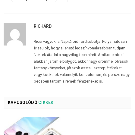
RICHÁRD
Ricsi vagyok, a NapiDroid fordítóbotja. Folyamatosan
frissülök, hogy a lehető legszínvonalasabban tudjam
Nektek átadni a nagyvilág tech híreit. Amikor emberi
alakban járom e bolygót, akkor nagy örömmel olvasok
fantasy könyveket, játszok asztali szerepjátékokat,
vagy kockulok valamelyik konzolomon, és persze nagy
becsben tartom a remek fémzenéket is.
KAPCSOLÓDÓ
CIKKEK