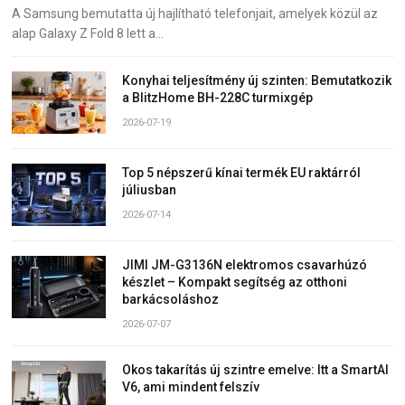
A Samsung bemutatta új hajlítható telefonjait, amelyek közül az
alap Galaxy Z Fold 8 lett a…
Konyhai teljesítmény új szinten: Bemutatkozik
a BlitzHome BH-228C turmixgép
2026-07-19
Top 5 népszerű kínai termék EU raktárról
júliusban
2026-07-14
JIMI JM-G3136N elektromos csavarhúzó
készlet – Kompakt segítség az otthoni
barkácsoláshoz
2026-07-07
Okos takarítás új szintre emelve: Itt a SmartAI
V6, ami mindent felszív