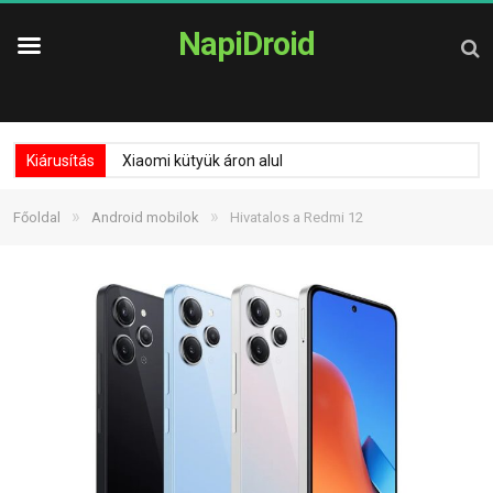
NapiDroid
Kiárusítás
Xiaomi kütyük áron alul
»
»
Főoldal
Android mobilok
Hivatalos a Redmi 12