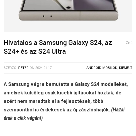
Hivatalos a Samsung Galaxy S24, az
0
S24+ és az S24 Ultra
SZERZŐ:
PÉTER
ON
2024-01-17
ANDROID MOBILOK
,
KIEMELT
A Samsung végre bemutatta a Galaxy S24 modelleket,
amelyek külsőleg csak kisebb újításokat hoztak, de
azért nem maradtak el a fejlesztések, több
szempontból is érdekesek az új zászlóshajók.
(Hazai
árak a cikk végén!)