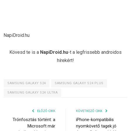
NapiDroid.hu
Kövesd te is a
NapiDroid.hu
-t a legfrissebb androidos
hírekért!
SAMSUNG GALAXY S24
SAMSUNG GALAXY S24 PLUS
SAMSUNG GALAXY S24 ULTRA
ELŐZŐ CIKK
KÖVETKEZŐ CIKK
Trónfosztás történt: a
iPhone-kompatibilis
Microsoft már
nyomkövető tagek jó