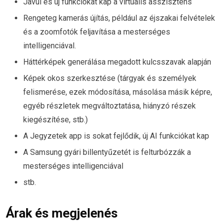
Javul és új funkciókat kap a virtuális asszisztens
Rengeteg kamerás újítás, például az éjszakai felvételek
és a zoomfotók feljavítása a mesterséges
intelligenciával.
Háttérképek generálása megadott kulcsszavak alapján
Képek okos szerkesztése (tárgyak és személyek
felismerése, ezek módosítása, másolása másik képre,
egyéb részletek megváltoztatása, hiányzó részek
kiegészítése, stb.)
A Jegyzetek app is sokat fejlődik, új AI funkciókat kap
A Samsung gyári billentyűzetét is felturbózzák a
mesterséges intelligenciával
stb.
Árak és megjelenés