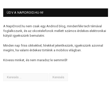
ÜDV A NAPIDROID.HU-N!
A NapiDroid.hu nem csak egy Andriod blog, mindenféle tech témával
foglalkozunk, és az okostelefonok mellett számos érdekes elektronikai
kütyüt igyekszünk bemutatni.
Minden nap friss cikkekkel, hírekkel jelentkezünk, igyekszünk azonnal
megírni, ha valami érdekes történik a mobilos világban.
Kövess minket, és nem maradsz le semmiről!