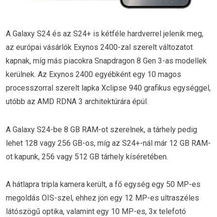
A Galaxy S24 és az S24+ is kétféle hardverrel jelenik meg,
az európai vásárlók Exynos 2400-zal szerelt változatot
kapnak, míg más piacokra Snapdragon 8 Gen 3-as modellek
kerülnek. Az Exynos 2400 egyébként egy 10 magos
processzorral szerelt lapka Xclipse 940 grafikus egységgel,
utóbb az AMD RDNA 3 architektúrára épül.
A Galaxy S24-be 8 GB RAM-ot szerelnek, a tárhely pedig
lehet 128 vagy 256 GB-os, míg az S24+-nál már 12 GB RAM-
ot kapunk, 256 vagy 512 GB tárhely kíséretében.
A hátlapra tripla kamera került, a fő egység egy 50 MP-es
megoldás OIS-szel, ehhez jön egy 12 MP-es ultraszéles
látószögű optika, valamint egy 10 MP-es, 3x telefotó