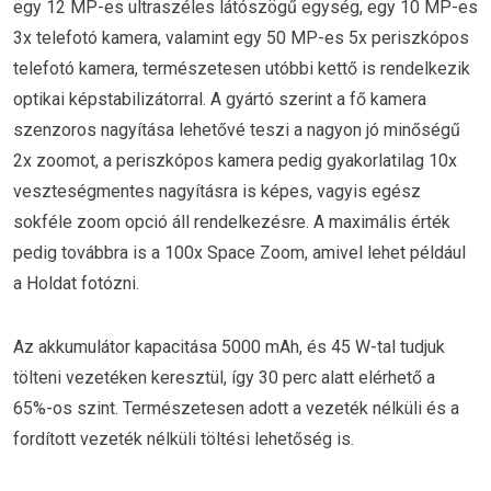
egy 12 MP-es ultraszéles látószögű egység, egy 10 MP-es
3x telefotó kamera, valamint egy 50 MP-es 5x periszkópos
telefotó kamera, természetesen utóbbi kettő is rendelkezik
optikai képstabilizátorral. A gyártó szerint a fő kamera
szenzoros nagyítása lehetővé teszi a nagyon jó minőségű
2x zoomot, a periszkópos kamera pedig gyakorlatilag 10x
veszteségmentes nagyításra is képes, vagyis egész
sokféle zoom opció áll rendelkezésre. A maximális érték
pedig továbbra is a 100x Space Zoom, amivel lehet például
a Holdat fotózni.
Az akkumulátor kapacitása 5000 mAh, és 45 W-tal tudjuk
tölteni vezetéken keresztül, így 30 perc alatt elérhető a
65%-os szint. Természetesen adott a vezeték nélküli és a
fordított vezeték nélküli töltési lehetőség is.