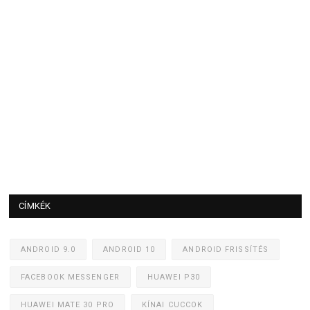
CÍMKÉK
ANDROID 9.0
ANDROID 10
ANDROID FRISSÍTÉS
FACEBOOK MESSENGER
HUAWEI P30
HUAWEI MATE 30 PRO
KÍNAI CUCCOK