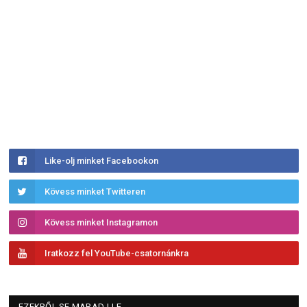
Like-olj minket Facebookon
Kövess minket Twitteren
Kövess minket Instagramon
Iratkozz fel YouTube-csatornánkra
EZEKRŐL SE MARADJ LE