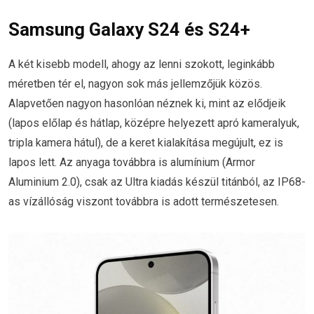
Samsung Galaxy S24 és S24+
A két kisebb modell, ahogy az lenni szokott, leginkább
méretben tér el, nagyon sok más jellemzőjük közös.
Alapvetően nagyon hasonlóan néznek ki, mint az elődjeik
(lapos előlap és hátlap, középre helyezett apró kameralyuk,
tripla kamera hátul), de a keret kialakítása megújult, ez is
lapos lett. Az anyaga továbbra is alumínium (Armor
Aluminium 2.0), csak az Ultra kiadás készül titánból, az IP68-
as vízállóság viszont továbbra is adott természetesen.