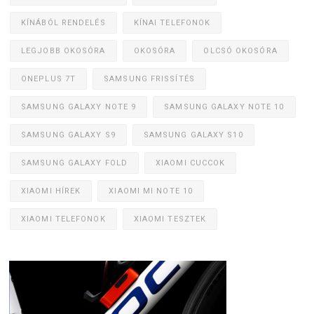
KÍNÁBÓL RENDELÉS
KÍNAI TELEFONOK
LEGJOBB OKOSÓRA
OKOSÓRA
OLCSÓ OKOSÓRA
ONEPLUS 7T
SAMSUNG FRISSÍTÉS
SAMSUNG GALAXY NOTE 9
SAMSUNG GALAXY NOTE 10
SAMSUNG GALAXY S9
SAMSUNG GALAXY S10
SAMSUNG GALAXY FOLD
XIAOMI CUCCOK
XIAOMI HÍREK
XIAOMI MI NOTE 10
XIAOMI TELEFONOK
XIAOMI TESZTEK