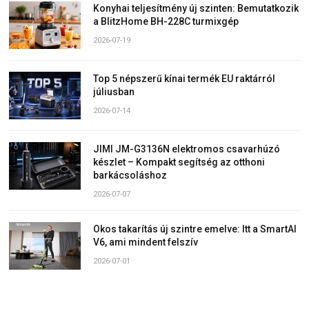
Konyhai teljesítmény új szinten: Bemutatkozik
a BlitzHome BH-228C turmixgép
2026-07-19
Top 5 népszerű kínai termék EU raktárról
júliusban
2026-07-14
JIMI JM-G3136N elektromos csavarhúzó
készlet – Kompakt segítség az otthoni
barkácsoláshoz
2026-07-07
Okos takarítás új szintre emelve: Itt a SmartAI
V6, ami mindent felszív
2026-07-01