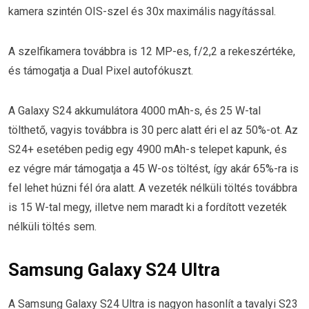
kamera szintén OIS-szel és 30x maximális nagyítással.
A szelfikamera továbbra is 12 MP-es, f/2,2 a rekeszértéke,
és támogatja a Dual Pixel autofókuszt.
A Galaxy S24 akkumulátora 4000 mAh-s, és 25 W-tal
tölthető, vagyis továbbra is 30 perc alatt éri el az 50%-ot. Az
S24+ esetében pedig egy 4900 mAh-s telepet kapunk, és
ez végre már támogatja a 45 W-os töltést, így akár 65%-ra is
fel lehet húzni fél óra alatt. A vezeték nélküli töltés továbbra
is 15 W-tal megy, illetve nem maradt ki a fordított vezeték
nélküli töltés sem.
Samsung Galaxy S24 Ultra
A Samsung Galaxy S24 Ultra is nagyon hasonlít a tavalyi S23