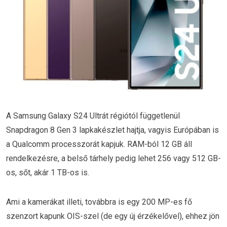
A Samsung Galaxy S24 Ultrát régiótól függetlenül
Snapdragon 8 Gen 3 lapkakészlet hajtja, vagyis Európában is
a Qualcomm processzorát kapjuk. RAM-ból 12 GB áll
rendelkezésre, a belső tárhely pedig lehet 256 vagy 512 GB-
os, sőt, akár 1 TB-os is.
Ami a kamerákat illeti, továbbra is egy 200 MP-es fő
szenzort kapunk OIS-szel (de egy új érzékelővel), ehhez jön