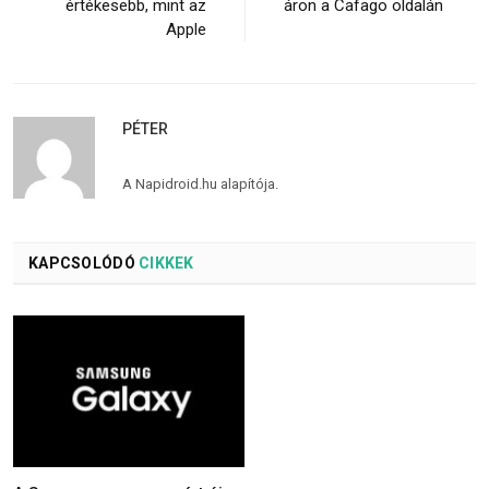
értékesebb, mint az
áron a Cafago oldalán
Apple
PÉTER
A Napidroid.hu alapítója.
KAPCSOLÓDÓ
CIKKEK