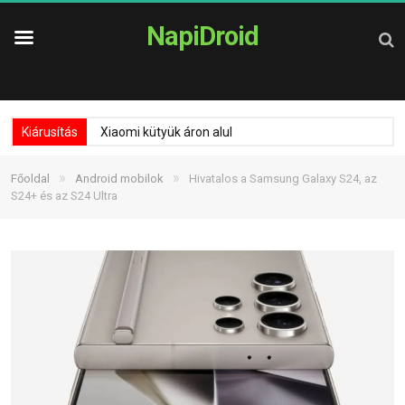
NapiDroid
Kiárusítás
Xiaomi kütyük áron alul
»
»
Főoldal
Android mobilok
Hivatalos a Samsung Galaxy S24, az
S24+ és az S24 Ultra