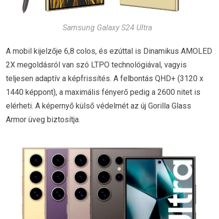
Samsung Galaxy S24 Ultra
A mobil kijelzője 6,8 colos, és ezúttal is Dinamikus AMOLED
2X megoldásról van szó LTPO technológiával, vagyis
teljesen adaptív a képfrissítés. A felbontás QHD+ (3120 x
1440 képpont), a maximális fényerő pedig a 2600 nitet is
elérheti. A képernyő külső védelmét az új Gorilla Glass
Armor üveg biztosítja.