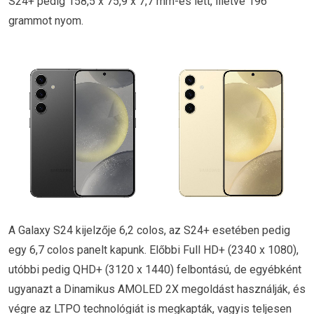
S24+ pedig 158,5 x 75,9 x 7,7 mm-es lett, illetve 196
grammot nyom.
A Galaxy S24 kijelzője 6,2 colos, az S24+ esetében pedig
egy 6,7 colos panelt kapunk. Előbbi Full HD+ (2340 x 1080),
utóbbi pedig QHD+ (3120 x 1440) felbontású, de egyébként
ugyanazt a Dinamikus AMOLED 2X megoldást használják, és
végre az LTPO technológiát is megkapták, vagyis teljesen