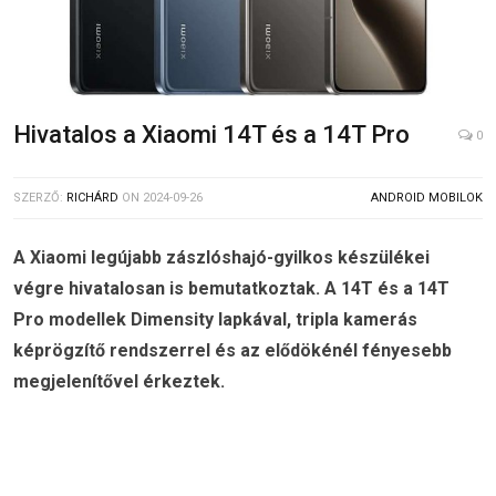
Hivatalos a Xiaomi 14T és a 14T Pro
0
SZERZŐ:
RICHÁRD
ON
2024-09-26
ANDROID MOBILOK
A Xiaomi legújabb zászlóshajó-gyilkos készülékei
végre hivatalosan is bemutatkoztak. A 14T és a 14T
Pro modellek Dimensity lapkával, tripla kamerás
képrögzítő rendszerrel és az elődökénél fényesebb
megjelenítővel érkeztek.