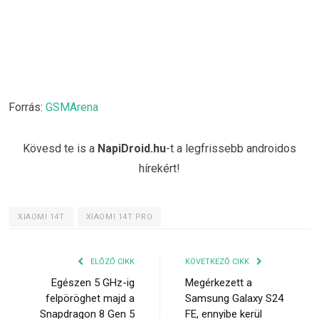
Forrás:
GSMArena
Kövesd te is a
NapiDroid.hu
-t a legfrissebb androidos
hírekért!
XIAOMI 14T
XIAOMI 14T PRO
ELŐZŐ CIKK
KÖVETKEZŐ CIKK
Egészen 5 GHz-ig
Megérkezett a
felpöröghet majd a
Samsung Galaxy S24
Snapdragon 8 Gen 5
FE, ennyibe kerül