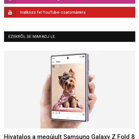
Iratkozz fel YouTube-csatornánkra
EZEKRŐL SE MARADJ LE
Hivatalos a megújult Samsung Galaxy Z Fold 8