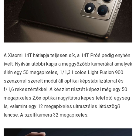
A Xiaomi 14T hátlapja teljesen sík, a 14T Próé pedig enyhén
ívelt. Nyilván utóbbi kapja a meggyőzőbb kamerákat amelyek
élén egy 50 megapixeles, 1/1,31 colos Light Fusion 900
szenzorral szerelt modul áll optikai képstabilizátorral és
f/1,6 rekeszértékkel. A készlet részét képezi még egy 50
megapixeles 2,6x optikai nagyításra képes telefotó egység
is, valamint egy 12 megapixeles ultraszéles látószögű
lencse. A szelfikamera 32 megapixeles.