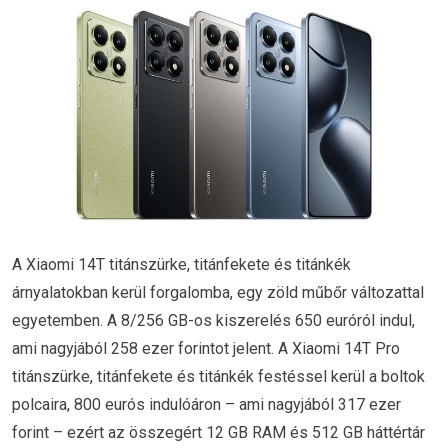
A Xiaomi 14T titánszürke, titánfekete és titánkék
árnyalatokban kerül forgalomba, egy zöld műbőr változattal
egyetemben. A 8/256 GB-os kiszerelés 650 euróról indul,
ami nagyjából 258 ezer forintot jelent. A Xiaomi 14T Pro
titánszürke, titánfekete és titánkék festéssel kerül a boltok
polcaira, 800 eurós indulóáron – ami nagyjából 317 ezer
forint – ezért az összegért 12 GB RAM és 512 GB háttértár