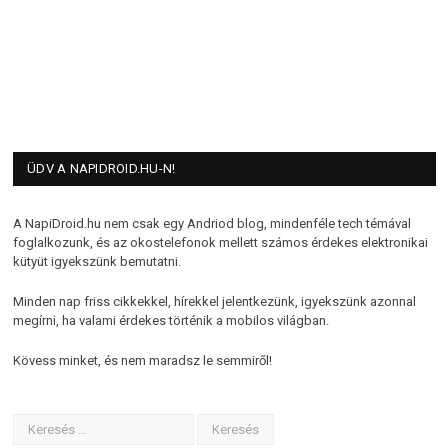
ÜDV A NAPIDROID.HU-N!
A NapiDroid.hu nem csak egy Andriod blog, mindenféle tech témával
foglalkozunk, és az okostelefonok mellett számos érdekes elektronikai
kütyüt igyekszünk bemutatni.
Minden nap friss cikkekkel, hírekkel jelentkezünk, igyekszünk azonnal
megírni, ha valami érdekes történik a mobilos világban.
Kövess minket, és nem maradsz le semmiről!