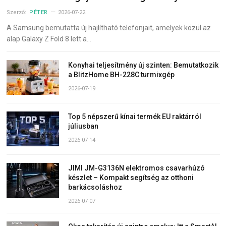
Szerző:
PÉTER
2026-07-22
A Samsung bemutatta új hajlítható telefonjait, amelyek közül az
alap Galaxy Z Fold 8 lett a…
Konyhai teljesítmény új szinten: Bemutatkozik
a BlitzHome BH-228C turmixgép
2026-07-19
Top 5 népszerű kínai termék EU raktárról
júliusban
2026-07-14
JIMI JM-G3136N elektromos csavarhúzó
készlet – Kompakt segítség az otthoni
barkácsoláshoz
2026-07-07