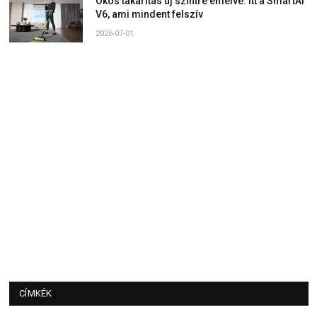
Okos takarítás új szintre emelve: Itt a SmartAI
V6, ami mindent felszív
2026-07-01
CÍMKÉK