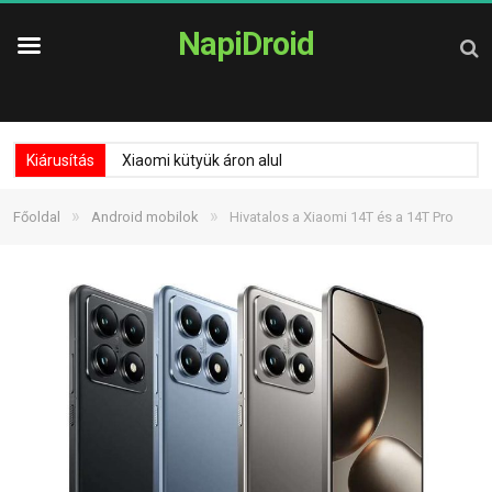
NapiDroid
Kiárusítás
Xiaomi kütyük áron alul
»
»
Főoldal
Android mobilok
Hivatalos a Xiaomi 14T és a 14T Pro