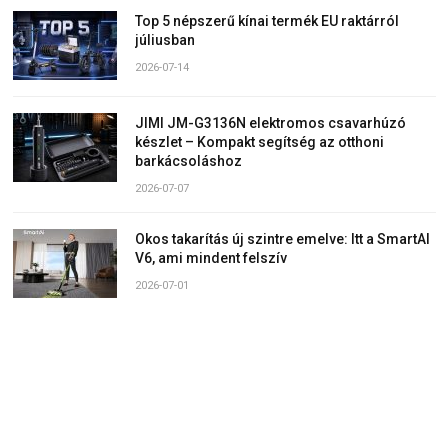
Top 5 népszerű kínai termék EU raktárról
júliusban
2026-07-14
JIMI JM-G3136N elektromos csavarhúzó
készlet – Kompakt segítség az otthoni
barkácsoláshoz
2026-07-07
Okos takarítás új szintre emelve: Itt a SmartAI
V6, ami mindent felszív
2026-07-01