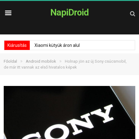
NapiDroid
Kiárusítás
Xiaomi kütyük áron alul
»
»
Főoldal
Android mobilok
Holnap jön az új Sony csúcsmobil,
de már itt vannak az első hivatalos képek