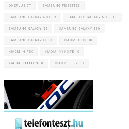
ONEPLUS 7T
SAMSUNG FRISSÍTÉS
SAMSUNG GALAXY NOTE 9
SAMSUNG GALAXY NOTE 10
SAMSUNG GALAXY S9
SAMSUNG GALAXY S10
SAMSUNG GALAXY FOLD
XIAOMI CUCCOK
XIAOMI HÍREK
XIAOMI MI NOTE 10
XIAOMI TELEFONOK
XIAOMI TESZTEK