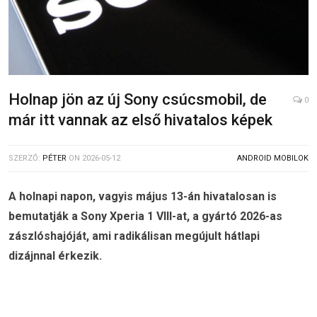
Holnap jön az új Sony csúcsmobil, de
0
már itt vannak az első hivatalos képek
SZERZŐ:
PÉTER
ON
2026-05-12
ANDROID MOBILOK
A holnapi napon, vagyis május 13-án hivatalosan is
bemutatják a Sony Xperia 1 VIII-at, a gyártó 2026-as
zászlóshajóját, ami radikálisan megújult hátlapi
dizájnnal érkezik.