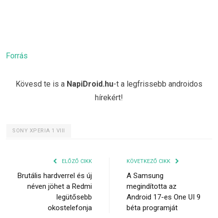
Forrás
Kövesd te is a
NapiDroid.hu
-t a legfrissebb androidos
hírekért!
SONY XPERIA 1 VIII
ELŐZŐ CIKK
KÖVETKEZŐ CIKK
Brutális hardverrel és új
A Samsung
néven jöhet a Redmi
megindította az
legütősebb
Android 17-es One UI 9
okostelefonja
béta programját