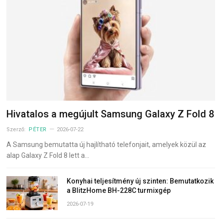
Hivatalos a megújult Samsung Galaxy Z Fold 8
Szerző:
PÉTER
2026-07-22
A Samsung bemutatta új hajlítható telefonjait, amelyek közül az
alap Galaxy Z Fold 8 lett a…
Konyhai teljesítmény új szinten: Bemutatkozik
a BlitzHome BH-228C turmixgép
2026-07-19