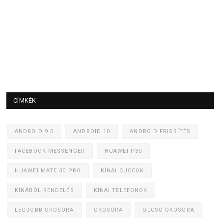
CÍMKÉK
ANDROID 9.0
ANDROID 10
ANDROID FRISSÍTÉS
FACEBOOK MESSENGER
HUAWEI P30
HUAWEI MATE 30 PRO
KÍNAI CUCCOK
KÍNÁBÓL RENDELÉS
KÍNAI TELEFONOK
LEGJOBB OKOSÓRA
OKOSÓRA
OLCSÓ OKOSÓRA