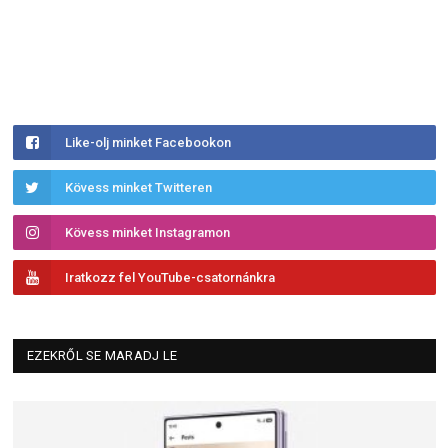
Like-olj minket Facebookon
Kövess minket Twitteren
Kövess minket Instagramon
Iratkozz fel YouTube-csatornánkra
EZEKRŐL SE MARADJ LE