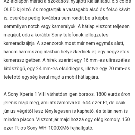
Az előlapon marad a szokásos, nyújtott kialakítású, 6,5 colos
OLED kijelző, és megtartják a vastagabb alsó és felső kávát
is, cserébe pedig továbbra sem rondít be a képbe
semmilyen notch vagy kameralyuk. A hátlap viszont teljesen
megújul, oda a korábbi Sony telefonok jellegzetes
kameradizájnja. A szenzorok most már nem egymás alatt,
hanem háromszög alakban helyezkednek el, egy négyzetes
kameraszigetben. A hírek szerint egy 16 mm-es ultraszéles
látószögű, egy 24 mm-es elsődleges, illetve egy 70 mm-es
telefotó egység kerül majd a mobil hátlapjára.
A Sony Xperia 1 VIII várhatóan igen borsos, 1800 eurós áron
jelenik majd meg, ami átszámolva kb. 644 ezer Ft, de csak
június végétől lesz ténylegesen is kapható, és talán nem is
minden piacon. Viszont jár majd hozzá egy elég komoly, 150
ezer Ft-os Sony WH-1000XM6 fejhallgató.