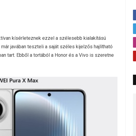
tívan kísérleteznek ezzel a szélesebb kialakítású
r javában teszteli a saját széles kijelzős hajlítható
ban tart. Ebből a tortából a Honor és a Vivo is szeretne