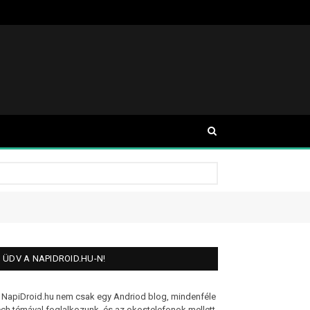
ÜDV A NAPIDROID.HU-N!
 NapiDroid.hu nem csak egy Andriod blog, mindenféle
ech témával foglalkozunk, és az okostelefonok mellett