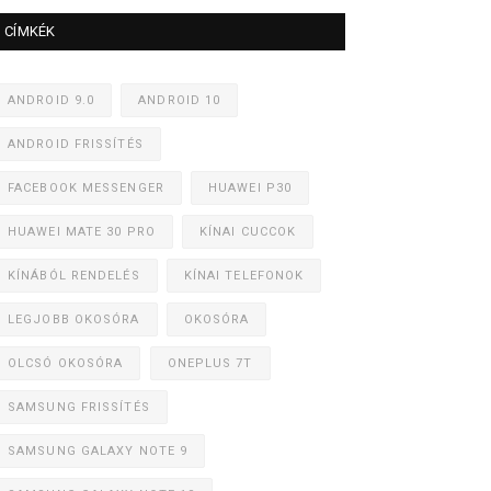
CÍMKÉK
ANDROID 9.0
ANDROID 10
ANDROID FRISSÍTÉS
FACEBOOK MESSENGER
HUAWEI P30
HUAWEI MATE 30 PRO
KÍNAI CUCCOK
KÍNÁBÓL RENDELÉS
KÍNAI TELEFONOK
LEGJOBB OKOSÓRA
OKOSÓRA
OLCSÓ OKOSÓRA
ONEPLUS 7T
SAMSUNG FRISSÍTÉS
SAMSUNG GALAXY NOTE 9