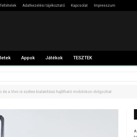
feltételek
Adatkezelési tájékoztató
Kapcsolat
Impresszum
letek
Appok
Játékok
TESZTEK
 és a Vivo is széles kialakítású hajlítható mobilokon dolgozhat
A
t