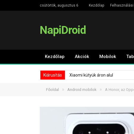
csütörtök, augusztus 6
Kezdőlap
Felhasználási 
NapiDroid
Kezdőlap
Akciók
Mobilok
Tab
Kiárusítás
Xiaomi kütyük áron alul
»
»
Főoldal
Android mobilok
A Honor, az Oppo