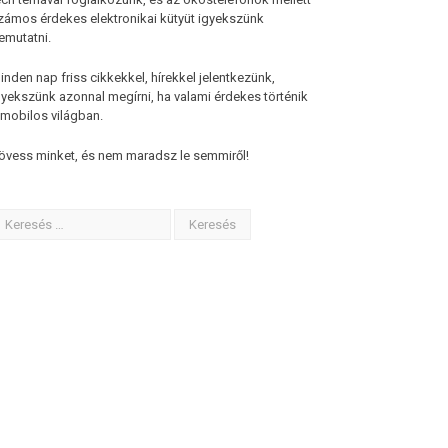
zámos érdekes elektronikai kütyüt igyekszünk
emutatni.
inden nap friss cikkekkel, hírekkel jelentkezünk,
gyekszünk azonnal megírni, ha valami érdekes történik
 mobilos világban.
övess minket, és nem maradsz le semmiről!