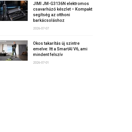
JIMI JM-G3136N elektromos
csavarhúzó készlet – Kompakt
segítség az otthoni
barkácsoláshoz
2026-07-07
Okos takarítás új szintre
emelve: Itt a SmartAI V6, ami
mindent felszív
2026-07-01