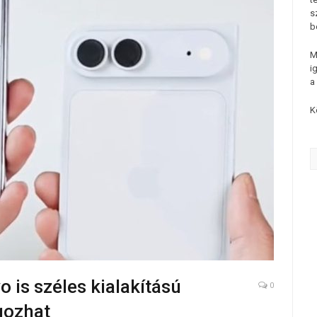
s
b
M
i
a
K
o is széles kialakítású
0
gozhat