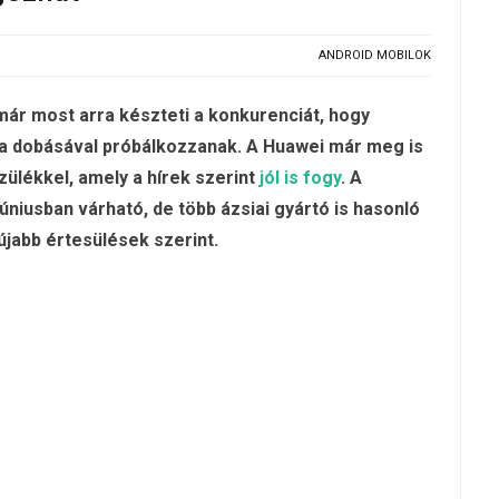
ANDROID MOBILOK
ár most arra készteti a konkurenciát, hogy
cra dobásával próbálkozzanak. A Huawei már meg is
ülékkel, amely a hírek szerint
jól is fogy
. A
niusban várható, de több ázsiai gyártó is hasonló
jabb értesülések szerint.