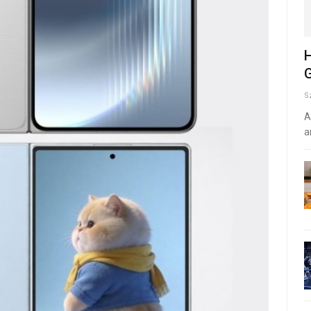
H
G
S
A
a