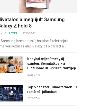
ivatalos a megújult Samsung
alaxy Z Fold 8
zerző:
PÉTER
2026-07-22
 Samsung bemutatta új hajlítható telefonjait,
melyek közül az alap Galaxy Z Fold 8 lett a…
Konyhai teljesítmény új
szinten: Bemutatkozik a
BlitzHome BH-228C turmixgép
2026-07-19
Top 5 népszerű kínai termék EU
raktárról júliusban
2026-07-14