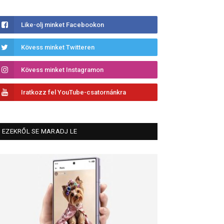
Like-olj minket Facebookon
Kövess minket Twitteren
Kövess minket Instagramon
Iratkozz fel YouTube-csatornánkra
EZEKRŐL SE MARADJ LE