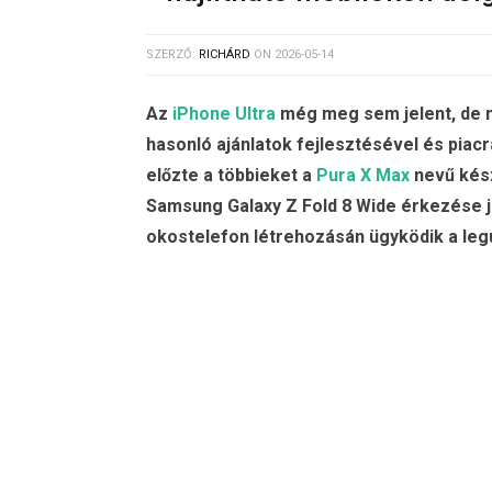
SZERZŐ:
RICHÁRD
ON
2026-05-14
Az
iPhone Ultra
még meg sem jelent, de m
hasonló ajánlatok fejlesztésével és pia
előzte a többieket a
Pura X Max
nevű kész
Samsung Galaxy Z Fold 8 Wide érkezése jú
okostelefon létrehozásán ügyködik a legú