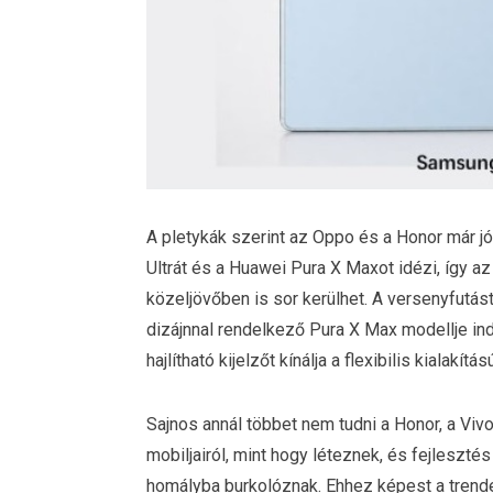
A pletykák szerint az Oppo és a Honor már j
Ultrát és a Huawei Pura X Maxot idézi, így a
közeljövőben is sor kerülhet. A versenyfutá
dizájnnal rendelkező Pura X Max modellje ind
hajlítható kijelzőt kínálja a flexibilis kialak
Sajnos annál többet nem tudni a Honor, a Viv
mobiljairól, mint hogy léteznek, és fejlesztés
homályba burkolóznak. Ehhez képest a trend