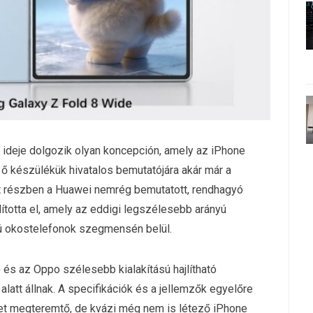
ó ideje dolgozik olyan koncepción, amely az iPhone
z ő készülékük hivatalos bemutatójára akár már a
st részben a Huawei nemrég bemutatott, rendhagyó
ította el, amely az eddigi legszélesebb arányú
ítású okostelefonok szegmensén belül.
o és az Oppo szélesebb kialakítású hajlítható
 alatt állnak. A specifikációk és a jellemzők egyelőre
et megteremtő, de kvázi még nem is létező iPhone