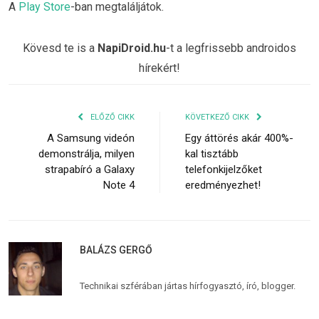
A
Play Store
-ban megtaláljátok.
Kövesd te is a
NapiDroid.hu
-t a legfrissebb androidos
hírekért!
ELŐZŐ CIKK
KÖVETKEZŐ CIKK
A Samsung videón
Egy áttörés akár 400%-
demonstrálja, milyen
kal tisztább
strapabíró a Galaxy
telefonkijelzőket
Note 4
eredményezhet!
BALÁZS GERGŐ
Technikai szférában jártas hírfogyasztó, író, blogger.