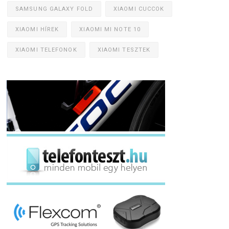
SAMSUNG GALAXY FOLD
XIAOMI CUCCOK
XIAOMI HÍREK
XIAOMI MI NOTE 10
XIAOMI TELEFONOK
XIAOMI TESZTEK