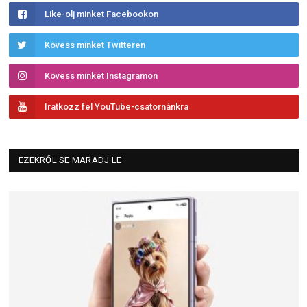
Like-olj minket Facebookon
Kövess minket Twitteren
Kövess minket Instagramon
Iratkozz fel YouTube-csatornánkra
EZEKRŐL SE MARADJ LE