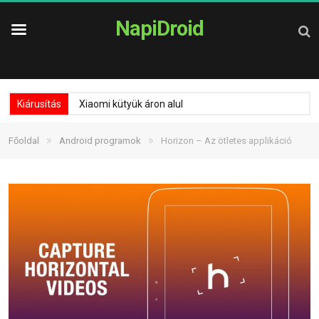
NapiDroid
Kiárusítás
Xiaomi kütyük áron alul
»
»
Főoldal
Android programok
Horizon – Az ötletes applikáció