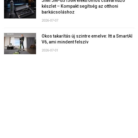
JIMI JM-G3136N elektromos csavarhúzó
készlet – Kompakt segítség az otthoni
barkácsoláshoz
2026-07-07
Okos takarítás új szintre emelve: Itt a SmartAI
V6, ami mindent felszív
2026-07-01