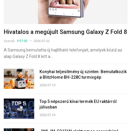
Hivatalos a megújult Samsung Galaxy Z Fold 8
Szerző:
PÉTER
2026-07-22
A Samsung bemutatta új hajlítható telefonjait, amelyek közül az
alap Galaxy Z Fold 8 lett a…
Konyhai teljesítmény új szinten: Bemutatkozik
a BlitzHome BH-228C turmixgép
2026-07-19
Top 5 népszerű kínai termék EU raktárról
júliusban
2026-07-14