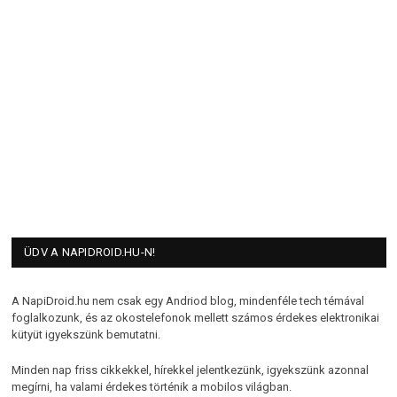
ÜDV A NAPIDROID.HU-N!
A NapiDroid.hu nem csak egy Andriod blog, mindenféle tech témával
foglalkozunk, és az okostelefonok mellett számos érdekes elektronikai
kütyüt igyekszünk bemutatni.
Minden nap friss cikkekkel, hírekkel jelentkezünk, igyekszünk azonnal
megírni, ha valami érdekes történik a mobilos világban.