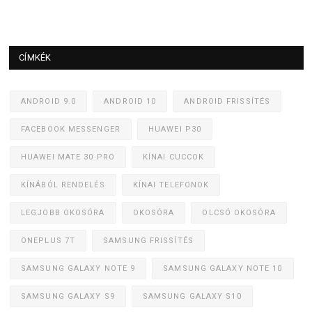
CÍMKÉK
ANDROID 9.0
ANDROID 10
ANDROID FRISSÍTÉS
FACEBOOK MESSENGER
HUAWEI P30
HUAWEI MATE 30 PRO
KÍNAI CUCCOK
KÍNÁBÓL RENDELÉS
KÍNAI TELEFONOK
LEGJOBB OKOSÓRA
OKOSÓRA
OLCSÓ OKOSÓRA
ONEPLUS 7T
SAMSUNG FRISSÍTÉS
SAMSUNG GALAXY NOTE 9
SAMSUNG GALAXY NOTE 10
SAMSUNG GALAXY S9
SAMSUNG GALAXY S10