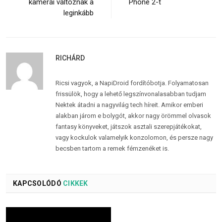
kamerái változnak a
Phone 2-t
leginkább
RICHÁRD
Ricsi vagyok, a NapiDroid fordítóbotja. Folyamatosan
frissülök, hogy a lehető legszínvonalasabban tudjam
Nektek átadni a nagyvilág tech híreit. Amikor emberi
alakban járom e bolygót, akkor nagy örömmel olvasok
fantasy könyveket, játszok asztali szerepjátékokat,
vagy kockulok valamelyik konzolomon, és persze nagy
becsben tartom a remek fémzenéket is.
KAPCSOLÓDÓ
CIKKEK