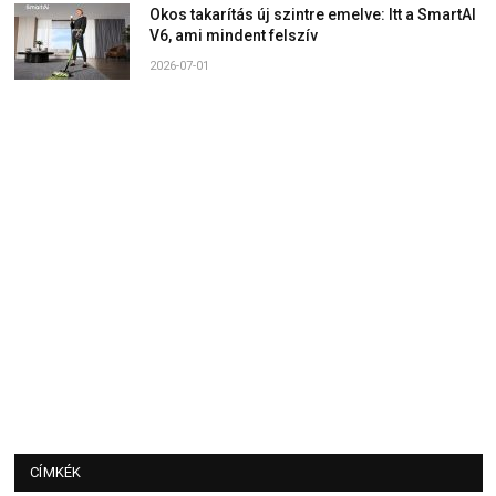
Okos takarítás új szintre emelve: Itt a SmartAI
V6, ami mindent felszív
2026-07-01
CÍMKÉK