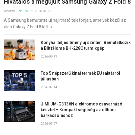
Hivatalos a megújult Samsung Galaxy Z Fold 8
Szerző:
PÉTER
2026-07-22
A Samsung bemutatta új hajlítható telefonjait, amelyek közül az
alap Galaxy Z Fold 8 lett a…
Konyhai teljesítmény új szinten: Bemutatkozik
a BlitzHome BH-228C turmixgép
2026-07-19
Top 5 népszerű kínai termék EU raktárról
júliusban
2026-07-14
JIMI JM-G3136N elektromos csavarhúzó
készlet – Kompakt segítség az otthoni
barkácsoláshoz
2026-07-07