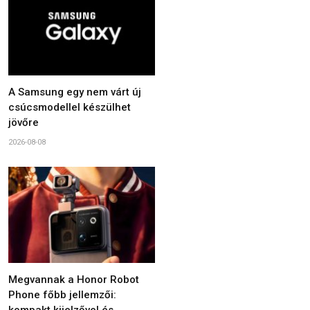
A Samsung egy nem várt új
csúcsmodellel készülhet
jövőre
2026-08-08
Megvannak a Honor Robot
Phone főbb jellemzői:
kompakt kijelzővel és