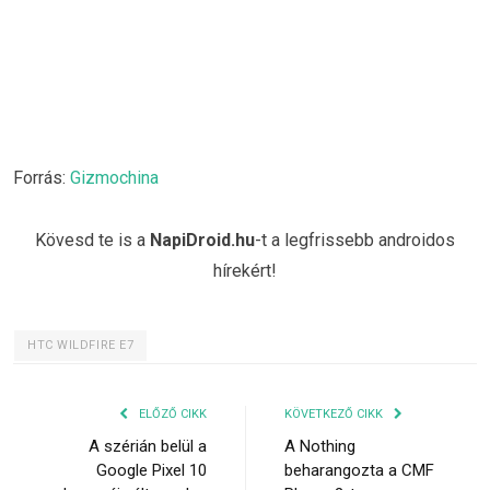
Forrás:
Gizmochina
Kövesd te is a
NapiDroid.hu
-t a legfrissebb androidos
hírekért!
HTC WILDFIRE E7
ELŐZŐ CIKK
KÖVETKEZŐ CIKK
A szérián belül a
A Nothing
Google Pixel 10
beharangozta a CMF