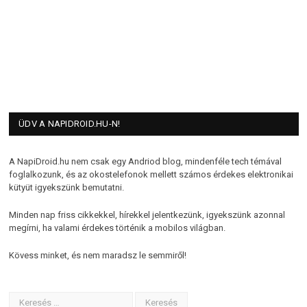
ÜDV A NAPIDROID.HU-N!
A NapiDroid.hu nem csak egy Andriod blog, mindenféle tech témával
foglalkozunk, és az okostelefonok mellett számos érdekes elektronikai
kütyüt igyekszünk bemutatni.
Minden nap friss cikkekkel, hírekkel jelentkezünk, igyekszünk azonnal
megírni, ha valami érdekes történik a mobilos világban.
Kövess minket, és nem maradsz le semmiről!