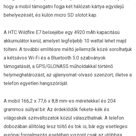
hogy a mobil támogatni fogja két hálózati kártya egyidejű
behelyezését, és külön micro SD slotot kap.
A HTC Wildfire E7 belsejébe egy 4920 mAh kapacitású
akkumulátor kerül, amelyet legfeljebb 10 wattal lehet majd
tölteni. A további említésre méltó jellemzők közé sorolhatjuk
a kétsávos Wi-Fi és a Bluetooth 5.0 szabványok
támogatását, a GPS/GLONASS műholdakkal történő
helymeghatározást, az ujjlenyomat-olvasó szenzort, illetve a
telefon egyetlen hangszóróját.
A mobil 166,2 x 77,6 x 8,8 mm-es méretekkel és 204
grammos súllyal bír. Az érdeklődők fekete-kék és
világoskék színváltozatok közül választhatnak. A telefon
dobozában állítólag lesz töltő és tok is, bár egy esetleges
európai forgalmazás esetében viszont csak az utóbbira