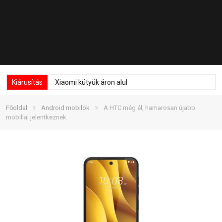
Kiárusítás
Xiaomi kütyük áron alul
»
»
Főoldal
Android mobilok
A HTC még él, hamarosan újabb
mobillal jelentkeznek