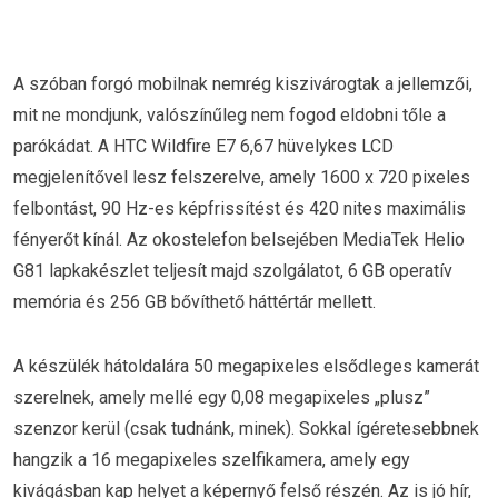
A szóban forgó mobilnak nemrég kiszivárogtak a jellemzői,
mit ne mondjunk, valószínűleg nem fogod eldobni tőle a
parókádat. A HTC Wildfire E7 6,67 hüvelykes LCD
megjelenítővel lesz felszerelve, amely 1600 x 720 pixeles
felbontást, 90 Hz-es képfrissítést és 420 nites maximális
fényerőt kínál. Az okostelefon belsejében MediaTek Helio
G81 lapkakészlet teljesít majd szolgálatot, 6 GB operatív
memória és 256 GB bővíthető háttértár mellett.
A készülék hátoldalára 50 megapixeles elsődleges kamerát
szerelnek, amely mellé egy 0,08 megapixeles „plusz”
szenzor kerül (csak tudnánk, minek). Sokkal ígéretesebbnek
hangzik a 16 megapixeles szelfikamera, amely egy
kivágásban kap helyet a képernyő felső részén. Az is jó hír,