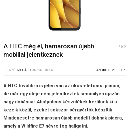
A HTC még él, hamarosan újabb
0
mobillal jelentkeznek
SZERZŐ:
RICHÁRD
ON
2025-04-06
ANDROID MOBILOK
A HTC továbbra is jelen van az okostelefonos piacon,
de már egy ideje nem jelentkeztek semmilyen igazán
nagy dobással. Alsópolcos készülékek kerülnek ki a
kezeik közül, ezeket sokszor bérgyártók készítik.
Mindenesetre hamarosan újabb modellt dobnak piacra,
amely a Wildfire E7 névre fog hallgatni.