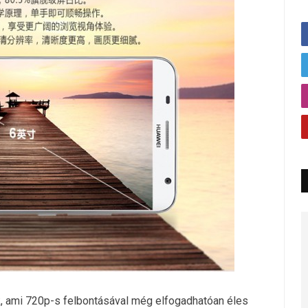
k, ami 720p-s felbontásával még elfogadhatóan éles