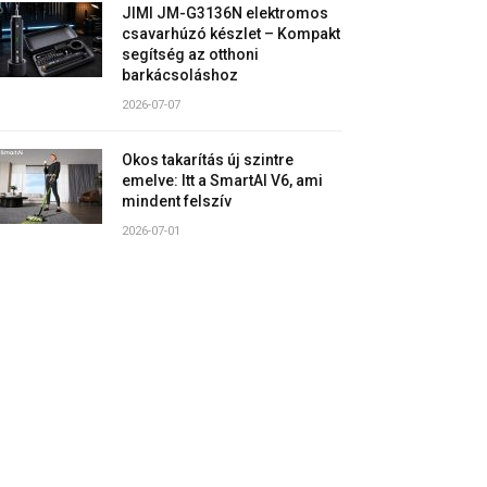
JIMI JM-G3136N elektromos
csavarhúzó készlet – Kompakt
segítség az otthoni
barkácsoláshoz
2026-07-07
Okos takarítás új szintre
emelve: Itt a SmartAI V6, ami
mindent felszív
2026-07-01