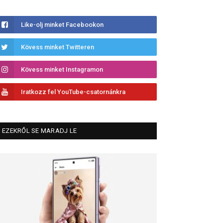
Like-olj minket Facebookon
Kövess minket Twitteren
Kövess minket Instagramon
Iratkozz fel YouTube-csatornánkra
EZEKRŐL SE MARADJ LE