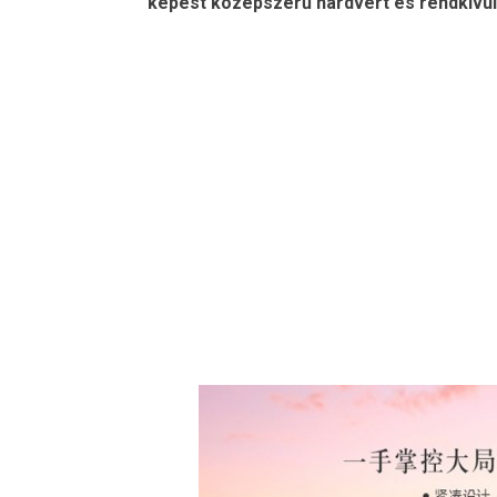
képest középszerű hardvert és rendkívül