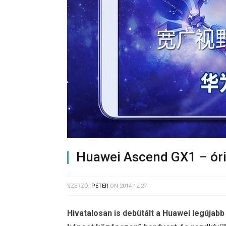
Huawei Ascend GX1 – óri
SZERZŐ:
PÉTER
ON
2014-12-27
Hivatalosan is debütált a Huawei legújab