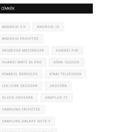
CÍMKÉK
ANDROID 9.0
ANDROID 10
ANDROID FRISSÍTÉS
FACEBOOK MESSENGER
HUAWEI P30
HUAWEI MATE 30 PRO
KÍNAI CUCCOK
KÍNÁBÓL RENDELÉS
KÍNAI TELEFONOK
LEGJOBB OKOSÓRA
OKOSÓRA
OLCSÓ OKOSÓRA
ONEPLUS 7T
SAMSUNG FRISSÍTÉS
SAMSUNG GALAXY NOTE 9