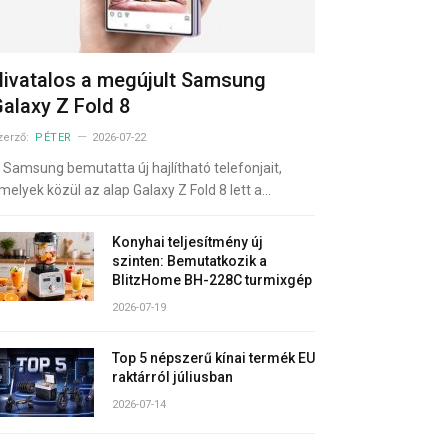
ivatalos a megújult Samsung
alaxy Z Fold 8
zerző:
PÉTER
2026-07-22
 Samsung bemutatta új hajlítható telefonjait,
melyek közül az alap Galaxy Z Fold 8 lett a…
Konyhai teljesítmény új
szinten: Bemutatkozik a
BlitzHome BH-228C turmixgép
2026-07-19
Top 5 népszerű kínai termék EU
raktárról júliusban
2026-07-14