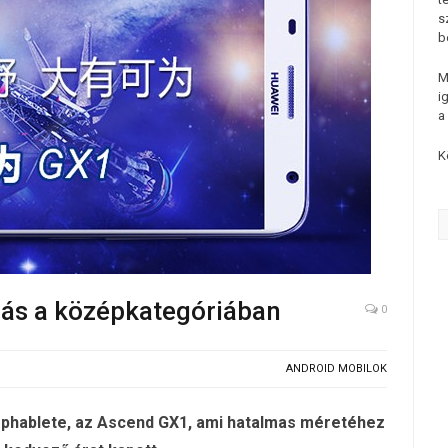
s
b
M
i
a
K
ás a középkategóriában
0
ANDROID MOBILOK
b phablete, az Ascend GX1, ami hatalmas méretéhez