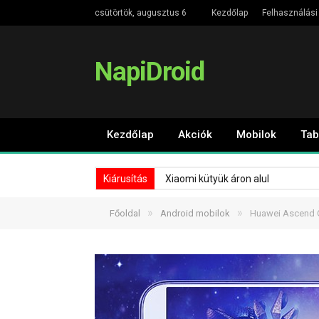
csütörtök, augusztus 6
Kezdőlap
Felhasználási 
NapiDroid
Kezdőlap
Akciók
Mobilok
Tab
Kiárusítás
Xiaomi kütyük áron alul
»
»
Főoldal
Android mobilok
Huawei Ascend G