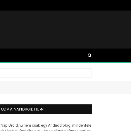
ÜDV A NAPIDROID.HU-N!
 NapiDroid.hu nem csak egy Andriod blog, mindenféle
ech témával foglalkozunk, és az okostelefonok mellett