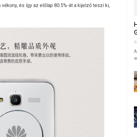
vékony, és így az előlap 80.5%-át a kijelző teszi ki,
H
G
S
A
a