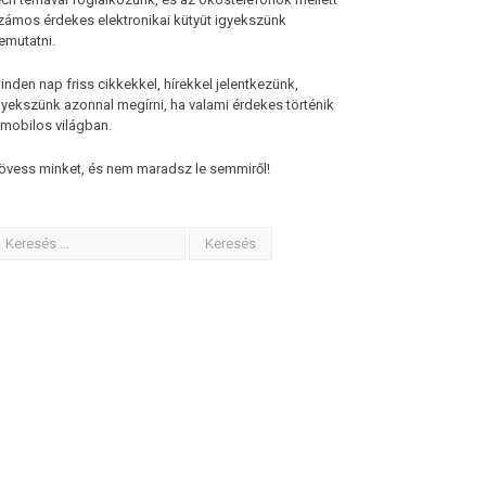
zámos érdekes elektronikai kütyüt igyekszünk
emutatni.
inden nap friss cikkekkel, hírekkel jelentkezünk,
gyekszünk azonnal megírni, ha valami érdekes történik
 mobilos világban.
övess minket, és nem maradsz le semmiről!