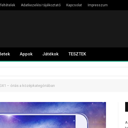
feltételek
Adatkezelési tájékoztató
Kapcsolat
Impresszum
letek
Appok
Játékok
TESZTEK
X1 – óriás a középkategóriában
A
t