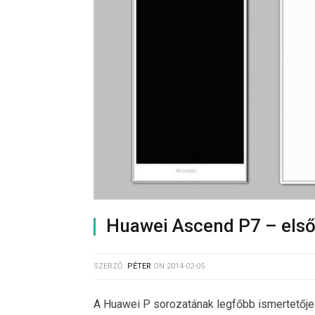
Huawei Ascend P7 – első
SZERZŐ:
PÉTER
ON
2014-02-05
A Huawei P sorozatának legfőbb ismertetője