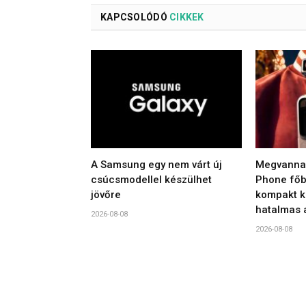
KAPCSOLÓDÓ
CIKKEK
A Samsung egy nem várt új
Megvannak
csúcsmodellel készülhet
Phone főbb
jövőre
kompakt ki
hatalmas 
2026-08-08
2026-08-08