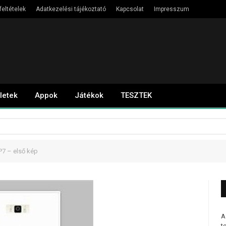
feltételek
Adatkezelési tájékoztató
Kapcsolat
Impresszum
letek
Appok
Játékok
TESZTEK
7 – első kép
A
t