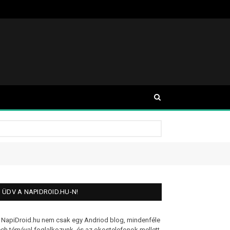
ÜDV A NAPIDROID.HU-N!
 NapiDroid.hu nem csak egy Andriod blog, mindenféle
ech témával foglalkozunk, és az okostelefonok mellett