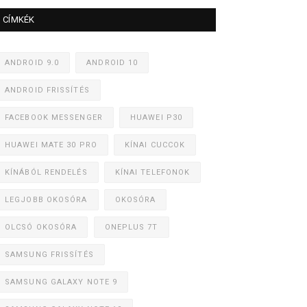
CÍMKÉK
ANDROID 9.0
ANDROID 10
ANDROID FRISSÍTÉS
FACEBOOK MESSENGER
HUAWEI P30
HUAWEI MATE 30 PRO
KÍNAI CUCCOK
KÍNÁBÓL RENDELÉS
KÍNAI TELEFONOK
LEGJOBB OKOSÓRA
OKOSÓRA
OLCSÓ OKOSÓRA
ONEPLUS 7T
SAMSUNG FRISSÍTÉS
SAMSUNG GALAXY NOTE 9