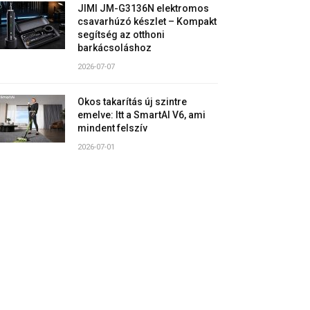
JIMI JM-G3136N elektromos
csavarhúzó készlet – Kompakt
segítség az otthoni
barkácsoláshoz
2026-07-07
Okos takarítás új szintre
emelve: Itt a SmartAI V6, ami
mindent felszív
2026-07-01