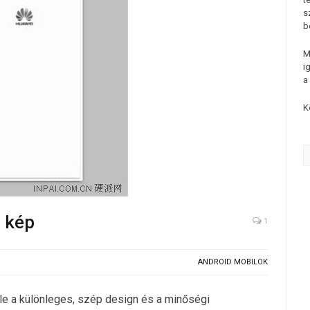
s
b
M
i
a
K
 kép
1
ANDROID MOBILOK
le a különleges, szép design és a minőségi