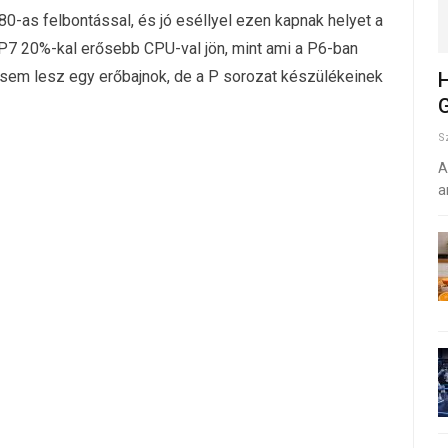
80-as felbontással, és jó eséllyel ezen kapnak helyet a
P7 20%-kal erősebb CPU-val jön, mint ami a P6-ban
 ez sem lesz egy erőbajnok, de a P sorozat készülékeinek
H
G
S
A
a