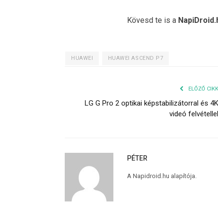
Kövesd te is a
NapiDroid.
HUAWEI
HUAWEI ASCEND P7
ELŐZŐ CIK
LG G Pro 2 optikai képstabilizátorral és 4
videó felvételle
PÉTER
A Napidroid.hu alapítója.