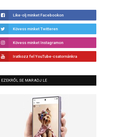
Like-olj minket Facebookon
Kövess minket Twitteren
Kövess minket Instagramon
Iratkozz fel YouTube-csatornánkra
EZEKRŐL SE MARADJ LE