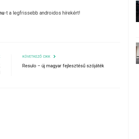
hu
-t a legfrissebb androidos hírekért!
K
KÖVETKEZŐ CIKK
K
Resulo – új magyar fejlesztésű szójáték
l