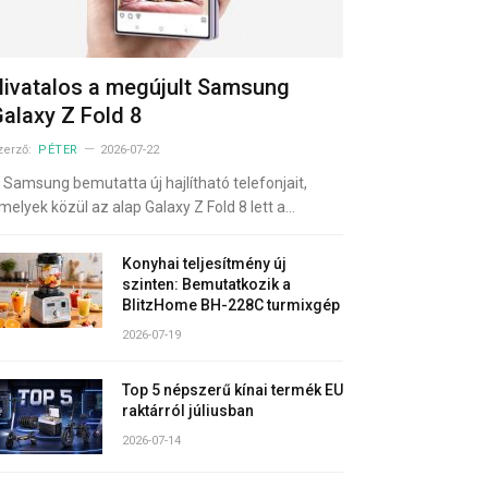
ivatalos a megújult Samsung
alaxy Z Fold 8
zerző:
PÉTER
2026-07-22
 Samsung bemutatta új hajlítható telefonjait,
melyek közül az alap Galaxy Z Fold 8 lett a…
Konyhai teljesítmény új
szinten: Bemutatkozik a
BlitzHome BH-228C turmixgép
2026-07-19
Top 5 népszerű kínai termék EU
raktárról júliusban
2026-07-14