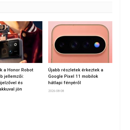
 a Honor Robot
Újabb részletek érkeztek a
 jellemzői:
Google Pixel 11 mobilok
jelzővel és
hátlapi fényéről
akkuval jön
2026-08-08