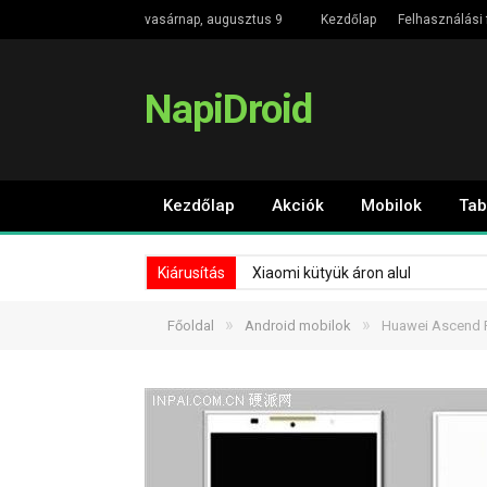
vasárnap, augusztus 9
Kezdőlap
Felhasználási 
NapiDroid
Kezdőlap
Akciók
Mobilok
Tab
Kiárusítás
Xiaomi kütyük áron alul
»
»
Főoldal
Android mobilok
Huawei Ascend P