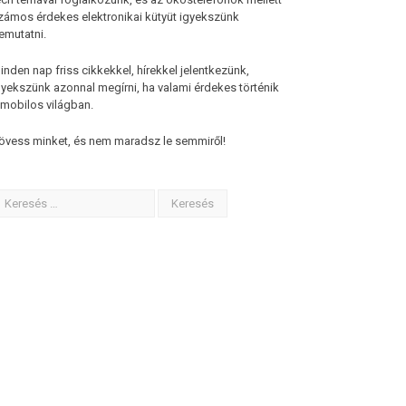
zámos érdekes elektronikai kütyüt igyekszünk
emutatni.
inden nap friss cikkekkel, hírekkel jelentkezünk,
gyekszünk azonnal megírni, ha valami érdekes történik
 mobilos világban.
övess minket, és nem maradsz le semmiről!