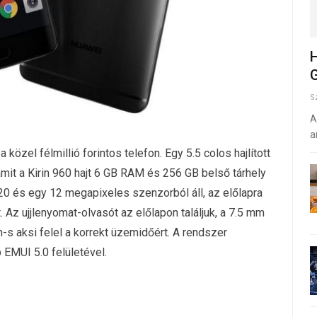
H
G
S
A
a
 közel félmillió forintos telefon. Egy 5.5 colos hajlított
it a Kirin 960 hajt 6 GB RAM és 256 GB belső tárhely
 20 és egy 12 megapixeles szenzorból áll, az előlapra
 Az ujjlenyomat-olvasót az előlapon találjuk, a 7.5 mm
 aksi felel a korrekt üzemidőért. A rendszer
 EMUI 5.0 felületével.