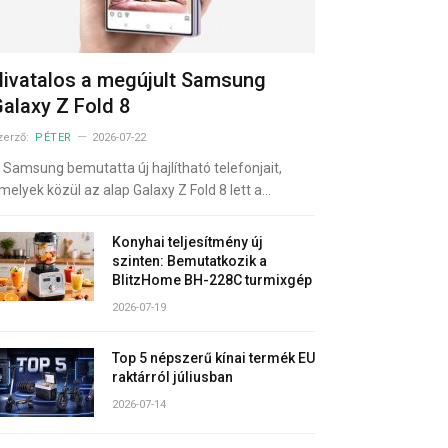
ivatalos a megújult Samsung
alaxy Z Fold 8
zerző:
PÉTER
2026-07-22
 Samsung bemutatta új hajlítható telefonjait,
melyek közül az alap Galaxy Z Fold 8 lett a…
Konyhai teljesítmény új
szinten: Bemutatkozik a
BlitzHome BH-228C turmixgép
2026-07-19
Top 5 népszerű kínai termék EU
raktárról júliusban
2026-07-14