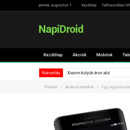
péntek, augusztus 7
Kezdőlap
Felhasználási fel
NapiDroid
Kezdőlap
Akciók
Mobilok
Tab
Kiárusítás
Xiaomi kütyük áron alul
»
»
Főoldal
Android mobilok
Egy vagyonba ker