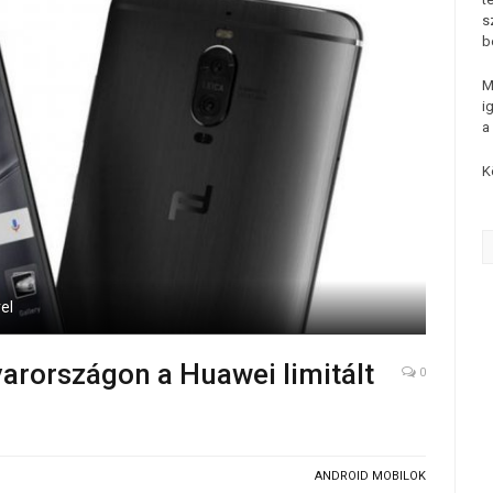
s
b
M
i
a
K
el
arországon a Huawei limitált
0
ANDROID MOBILOK