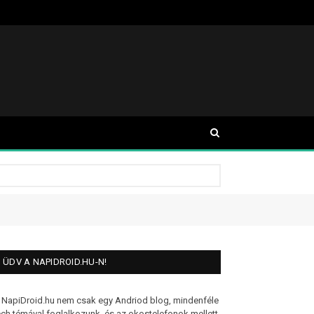
ÜDV A NAPIDROID.HU-N!
 NapiDroid.hu nem csak egy Andriod blog, mindenféle
ech témával foglalkozunk, és az okostelefonok mellett