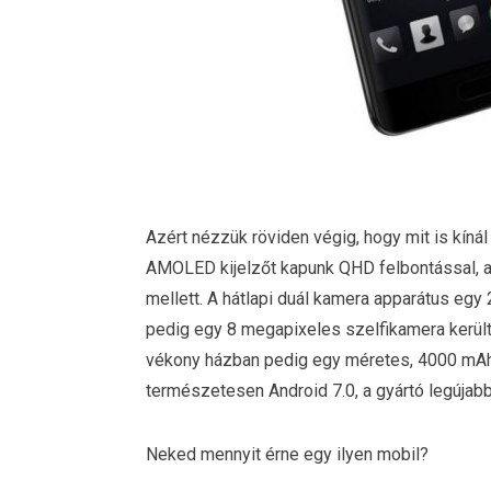
Azért nézzük röviden végig, hogy mit is kínál a
AMOLED kijelzőt kapunk QHD felbontással, am
mellett. A hátlapi duál kamera apparátus egy
pedig egy 8 megapixeles szelfikamera került.
vékony házban pedig egy méretes, 4000 mAh-s
természetesen Android 7.0, a gyártó legújabb
Neked mennyit érne egy ilyen mobil?