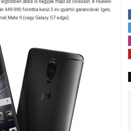
t a legtöbben abba is hagyják majd az olvasást. A Huawei
 449.990 forintba kerül 3 év gyártói garanciával. Igen,
rmál Mate 9 (vagy Galaxy S7 edge).