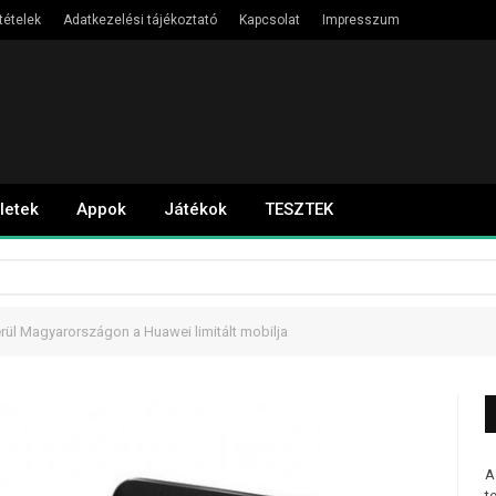
tételek
Adatkezelési tájékoztató
Kapcsolat
Impresszum
letek
Appok
Játékok
TESZTEK
ül Magyarországon a Huawei limitált mobilja
A
t