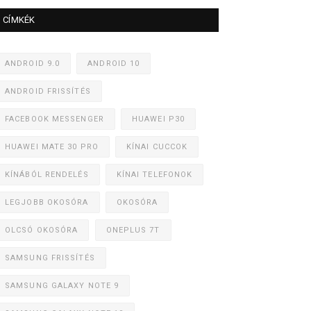
CÍMKÉK
ANDROID 9.0
ANDROID 10
ANDROID FRISSÍTÉS
FACEBOOK MESSENGER
HUAWEI P30
HUAWEI MATE 30 PRO
KÍNAI CUCCOK
KÍNÁBÓL RENDELÉS
KÍNAI TELEFONOK
LEGJOBB OKOSÓRA
OKOSÓRA
OLCSÓ OKOSÓRA
ONEPLUS 7T
SAMSUNG FRISSÍTÉS
SAMSUNG GALAXY NOTE 9