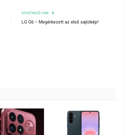
K
KÖVETKEZŐ CIKK
d
LG G6 – Megérkezett az első sajtókép!