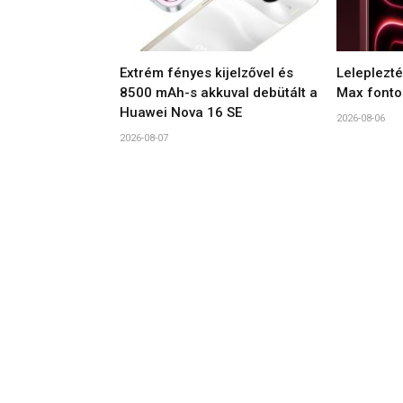
Extrém fényes kijelzővel és
Leleplezt
8500 mAh-s akkuval debütált a
Max fonto
Huawei Nova 16 SE
2026-08-06
2026-08-07