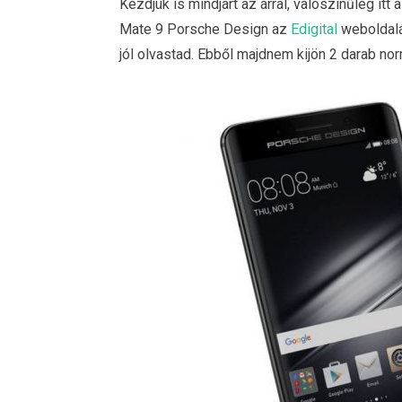
Kezdjük is mindjárt az árral, valószínűleg it
Mate 9 Porsche Design az
Edigital
weboldalán
jól olvastad. Ebből majdnem kijön 2 darab no