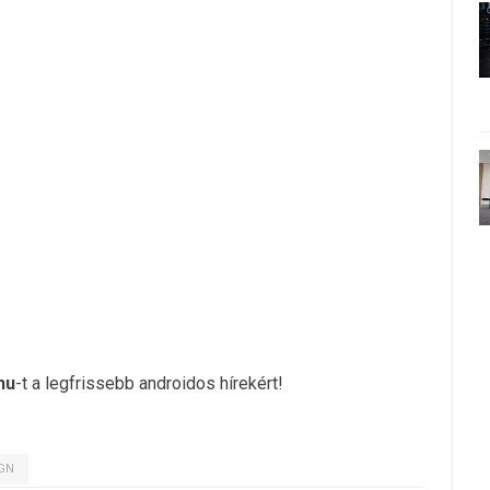
hu
-t a legfrissebb androidos hírekért!
GN