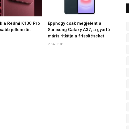
ék a Redmi K100 Pro
Épphogy csak megjelent a
sabb jellemzőit
Samsung Galaxy A37, a gyártó
máris ritkítja a frissítéseket
2026-08-06