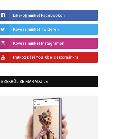
Like-olj minket Facebookon
Kövess minket Twitteren
Kövess minket Instagramon
Iratkozz fel YouTube-csatornánkra
EZEKRŐL SE MARADJ LE