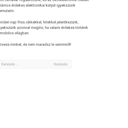
zámos érdekes elektronikai kütyüt igyekszünk
emutatni.
inden nap friss cikkekkel, hírekkel jelentkezünk,
gyekszünk azonnal megírni, ha valami érdekes történik
 mobilos világban.
övess minket, és nem maradsz le semmiről!