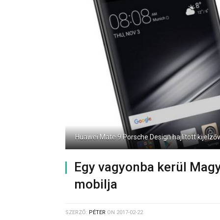
Huawei Mate 9 Porsche Design hajlított kijelzőv
Egy vagyonba kerül Magy
mobilja
SZERZŐ:
PÉTER
ON
2017-02-22