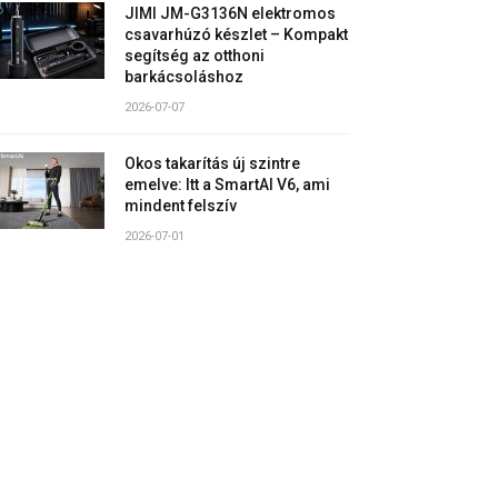
JIMI JM-G3136N elektromos
csavarhúzó készlet – Kompakt
segítség az otthoni
barkácsoláshoz
2026-07-07
Okos takarítás új szintre
emelve: Itt a SmartAI V6, ami
mindent felszív
2026-07-01