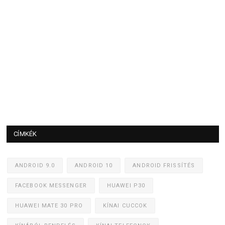
CÍMKÉK
ANDROID 9.0
ANDROID 10
ANDROID FRISSÍTÉS
FACEBOOK MESSENGER
HUAWEI P30
HUAWEI MATE 30 PRO
KÍNAI CUCCOK