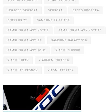
KÍNÁBÓL RENDELÉS
KÍNAI TELEFONOK
LEGJOBB OKOSÓRA
OKOSÓRA
OLCSÓ OKOSÓRA
ONEPLUS 7T
SAMSUNG FRISSÍTÉS
SAMSUNG GALAXY NOTE 9
SAMSUNG GALAXY NOTE 10
SAMSUNG GALAXY S9
SAMSUNG GALAXY S10
SAMSUNG GALAXY FOLD
XIAOMI CUCCOK
XIAOMI HÍREK
XIAOMI MI NOTE 10
XIAOMI TELEFONOK
XIAOMI TESZTEK