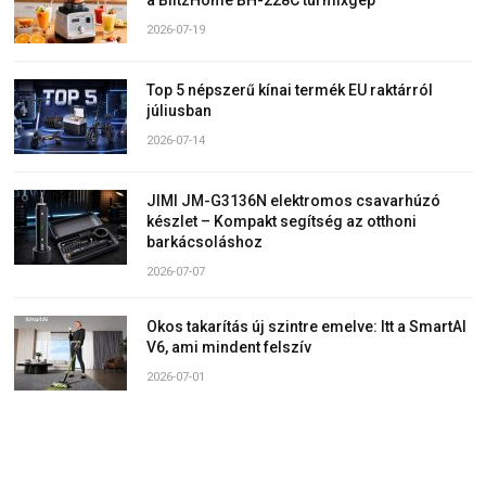
2026-07-19
Top 5 népszerű kínai termék EU raktárról
júliusban
2026-07-14
JIMI JM-G3136N elektromos csavarhúzó
készlet – Kompakt segítség az otthoni
barkácsoláshoz
2026-07-07
Okos takarítás új szintre emelve: Itt a SmartAI
V6, ami mindent felszív
2026-07-01