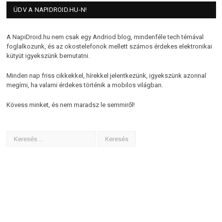
ÜDV A NAPIDROID.HU-N!
A NapiDroid.hu nem csak egy Andriod blog, mindenféle tech témával
foglalkozunk, és az okostelefonok mellett számos érdekes elektronikai
kütyüt igyekszünk bemutatni.
Minden nap friss cikkekkel, hírekkel jelentkezünk, igyekszünk azonnal
megírni, ha valami érdekes történik a mobilos világban.
Kövess minket, és nem maradsz le semmiről!