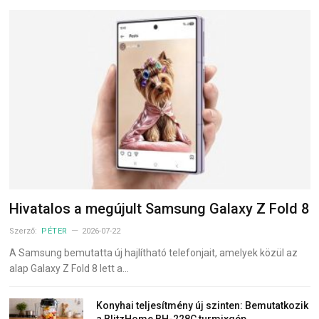
Hivatalos a megújult Samsung Galaxy Z Fold 8
Szerző:
PÉTER
2026-07-22
A Samsung bemutatta új hajlítható telefonjait, amelyek közül az
alap Galaxy Z Fold 8 lett a…
Konyhai teljesítmény új szinten: Bemutatkozik
a BlitzHome BH-228C turmixgép