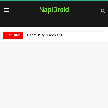
NapiDroid
Kiárusítás
Xiaomi kütyük áron alul