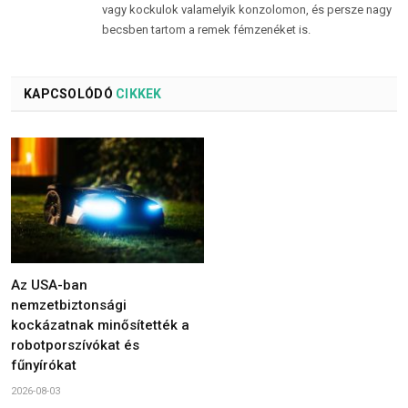
vagy kockulok valamelyik konzolomon, és persze nagy
becsben tartom a remek fémzenéket is.
KAPCSOLÓDÓ
CIKKEK
Az USA-ban
nemzetbiztonsági
kockázatnak minősítették a
robotporszívókat és
fűnyírókat
2026-08-03