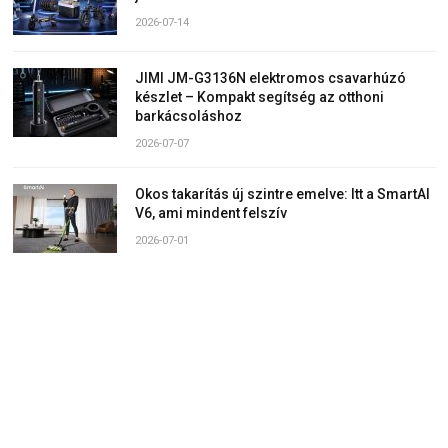
2026-07-14
JIMI JM-G3136N elektromos csavarhúzó
készlet – Kompakt segítség az otthoni
barkácsoláshoz
2026-07-07
Okos takarítás új szintre emelve: Itt a SmartAI
V6, ami mindent felszív
2026-07-01