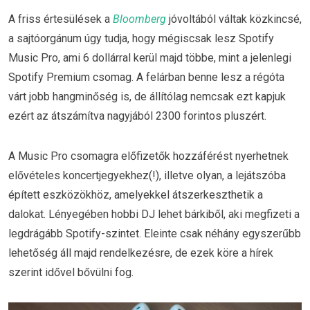
A friss értesülések a
Bloomberg
jóvoltából váltak közkincsé,
a sajtóorgánum úgy tudja, hogy mégiscsak lesz Spotify
Music Pro, ami 6 dollárral kerül majd többe, mint a jelenlegi
Spotify Premium csomag. A felárban benne lesz a régóta
várt jobb hangminőség is, de állítólag nemcsak ezt kapjuk
ezért az átszámítva nagyjából 2300 forintos pluszért.
A Music Pro csomagra előfizetők hozzáférést nyerhetnek
elővételes koncertjegyekhez(!), illetve olyan, a lejátszóba
épített eszközökhöz, amelyekkel átszerkeszthetik a
dalokat. Lényegében hobbi DJ lehet bárkiből, aki megfizeti a
legdrágább Spotify-szintet. Eleinte csak néhány egyszerűbb
lehetőség áll majd rendelkezésre, de ezek köre a hírek
szerint idővel bővülni fog.