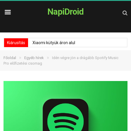
NapiDroid
Kiárusítás
Xiaomi kütyük áron alul
»
»
Főoldal
Egyéb hírek
Idén végre jön a drágább Spotify Music
Pro előfizetési csomag