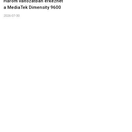
Három változatban érkezhet
a MediaTek Dimensity 9600
2026-07-30