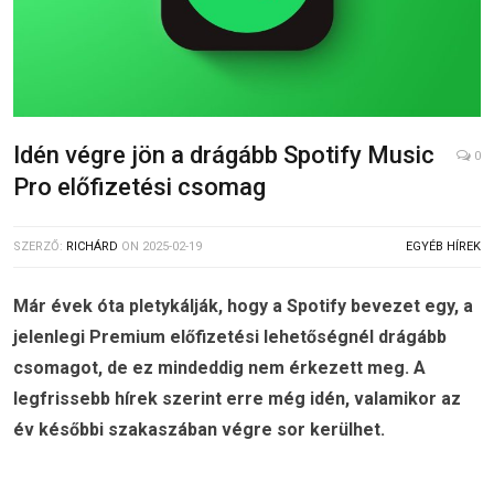
Idén végre jön a drágább Spotify Music
0
Pro előfizetési csomag
SZERZŐ:
RICHÁRD
ON
2025-02-19
EGYÉB HÍREK
Már évek óta pletykálják, hogy a Spotify bevezet egy, a
jelenlegi Premium előfizetési lehetőségnél drágább
csomagot, de ez mindeddig nem érkezett meg. A
legfrissebb hírek szerint erre még idén, valamikor az
év későbbi szakaszában végre sor kerülhet.