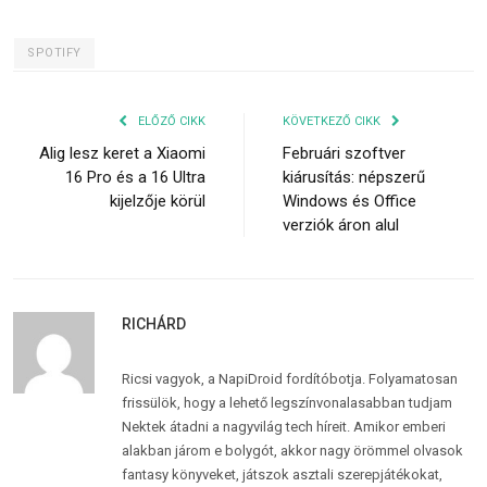
SPOTIFY
ELŐZŐ CIKK
KÖVETKEZŐ CIKK
Alig lesz keret a Xiaomi
Februári szoftver
16 Pro és a 16 Ultra
kiárusítás: népszerű
kijelzője körül
Windows és Office
verziók áron alul
RICHÁRD
Ricsi vagyok, a NapiDroid fordítóbotja. Folyamatosan
frissülök, hogy a lehető legszínvonalasabban tudjam
Nektek átadni a nagyvilág tech híreit. Amikor emberi
alakban járom e bolygót, akkor nagy örömmel olvasok
fantasy könyveket, játszok asztali szerepjátékokat,