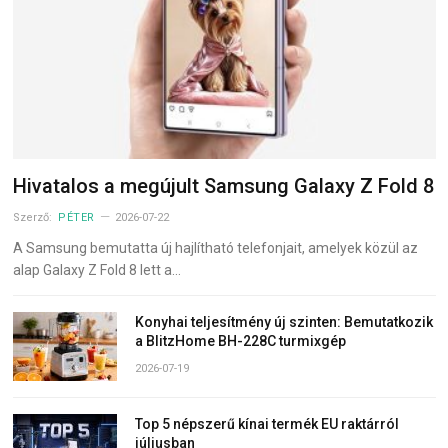
Hivatalos a megújult Samsung Galaxy Z Fold 8
Szerző:
PÉTER
2026-07-22
A Samsung bemutatta új hajlítható telefonjait, amelyek közül az
alap Galaxy Z Fold 8 lett a…
Konyhai teljesítmény új szinten: Bemutatkozik
a BlitzHome BH-228C turmixgép
2026-07-19
Top 5 népszerű kínai termék EU raktárról
júliusban