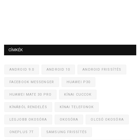
CÍMKÉK
ANDROID 9.0
ANDROID 10
ANDROID FRISSÍTÉS
FACEBOOK MESSENGER
HUAWEI P30
HUAWEI MATE 30 PRO
KÍNAI CUCCOK
KÍNÁBÓL RENDELÉS
KÍNAI TELEFONOK
LEGJOBB OKOSÓRA
OKOSÓRA
OLCSÓ OKOSÓRA
ONEPLUS 7T
SAMSUNG FRISSÍTÉS