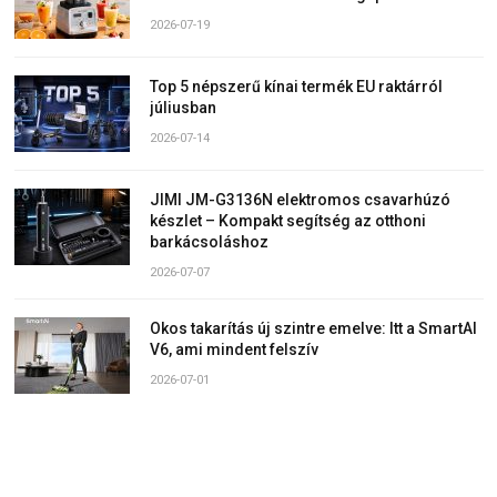
2026-07-19
Top 5 népszerű kínai termék EU raktárról
júliusban
2026-07-14
JIMI JM-G3136N elektromos csavarhúzó
készlet – Kompakt segítség az otthoni
barkácsoláshoz
2026-07-07
Okos takarítás új szintre emelve: Itt a SmartAI
V6, ami mindent felszív
2026-07-01