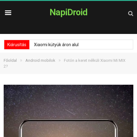
NapiDroid
Kiárusítás
Xiaomi kütyük áron alul
»
»
Főoldal
Android mobilok
Fotón a keret nélküli Xiaomi Mi MIX
2?