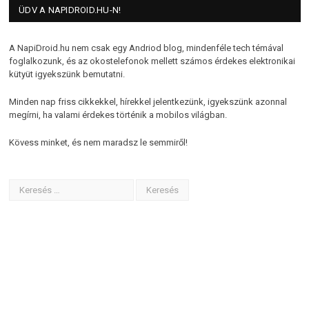
ÜDV A NAPIDROID.HU-N!
A NapiDroid.hu nem csak egy Andriod blog, mindenféle tech témával
foglalkozunk, és az okostelefonok mellett számos érdekes elektronikai
kütyüt igyekszünk bemutatni.
Minden nap friss cikkekkel, hírekkel jelentkezünk, igyekszünk azonnal
megírni, ha valami érdekes történik a mobilos világban.
Kövess minket, és nem maradsz le semmiről!