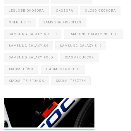
LEGJOBB OKOSÓRA
OKOSÓRA
OLCSÓ OKOSÓRA
ONEPLUS 7T
SAMSUNG FRISSÍTÉS
SAMSUNG GALAXY NOTE 9
SAMSUNG GALAXY NOTE 10
SAMSUNG GALAXY S9
SAMSUNG GALAXY S10
SAMSUNG GALAXY FOLD
XIAOMI CUCCOK
XIAOMI HÍREK
XIAOMI MI NOTE 10
XIAOMI TELEFONOK
XIAOMI TESZTEK