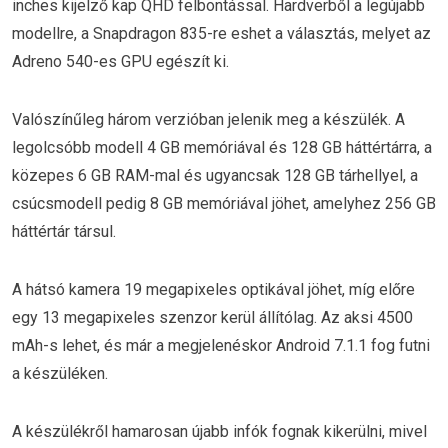
inches kijelző kap QHD felbontással. Hardverből a legújabb
modellre, a Snapdragon 835-re eshet a választás, melyet az
Adreno 540-es GPU egészít ki.
Valószínűleg három verzióban jelenik meg a készülék. A
legolcsóbb modell 4 GB memóriával és 128 GB háttértárra, a
közepes 6 GB RAM-mal és ugyancsak 128 GB tárhellyel, a
csúcsmodell pedig 8 GB memóriával jöhet, amelyhez 256 GB
háttértár társul.
A hátsó kamera 19 megapixeles optikával jöhet, míg előre
egy 13 megapixeles szenzor kerül állítólag. Az aksi 4500
mAh-s lehet, és már a megjelenéskor Android 7.1.1 fog futni
a készüléken.
A készülékről hamarosan újabb infók fognak kikerülni, mivel