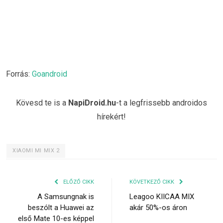
Forrás:
Goandroid
Kövesd te is a
NapiDroid.hu
-t a legfrissebb androidos
hírekért!
XIAOMI MI MIX 2
ELŐZŐ CIKK
KÖVETKEZŐ CIKK
A Samsungnak is
Leagoo KIICAA MIX
beszólt a Huawei az
akár 50%-os áron
első Mate 10-es képpel