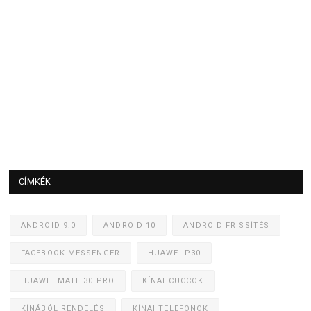
CÍMKÉK
ANDROID 9.0
ANDROID 10
ANDROID FRISSÍTÉS
FACEBOOK MESSENGER
HUAWEI P30
HUAWEI MATE 30 PRO
KÍNAI CUCCOK
KÍNÁBÓL RENDELÉS
KÍNAI TELEFONOK