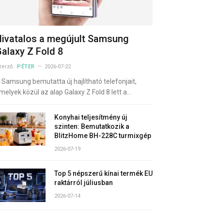
ivatalos a megújult Samsung
alaxy Z Fold 8
zerző:
PÉTER
2026-07-22
 Samsung bemutatta új hajlítható telefonjait,
melyek közül az alap Galaxy Z Fold 8 lett a…
Konyhai teljesítmény új
szinten: Bemutatkozik a
BlitzHome BH-228C turmixgép
2026-07-19
Top 5 népszerű kínai termék EU
raktárról júliusban
2026-07-14