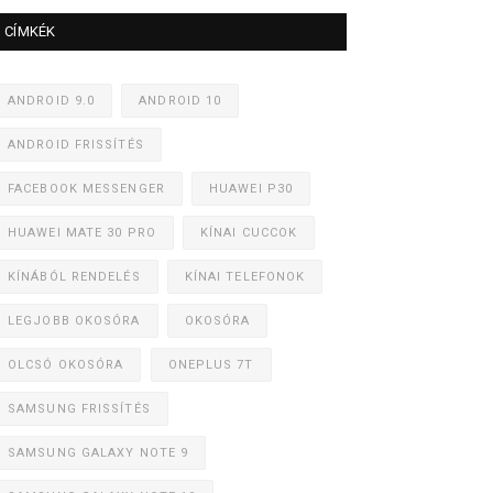
CÍMKÉK
ANDROID 9.0
ANDROID 10
ANDROID FRISSÍTÉS
FACEBOOK MESSENGER
HUAWEI P30
HUAWEI MATE 30 PRO
KÍNAI CUCCOK
KÍNÁBÓL RENDELÉS
KÍNAI TELEFONOK
LEGJOBB OKOSÓRA
OKOSÓRA
OLCSÓ OKOSÓRA
ONEPLUS 7T
SAMSUNG FRISSÍTÉS
SAMSUNG GALAXY NOTE 9