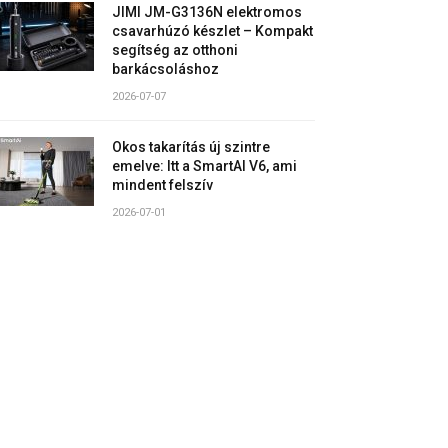
JIMI JM-G3136N elektromos
csavarhúzó készlet – Kompakt
segítség az otthoni
barkácsoláshoz
2026-07-07
Okos takarítás új szintre
emelve: Itt a SmartAI V6, ami
mindent felszív
2026-07-01