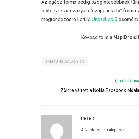
Az egész forma pedig szögletesebbnek tűnik,
több évre visszanyúló “szappantartó” forma. 
megrendezésre kerülő
Unpacked 5
eseménye
Kövesd te is a
NapiDroid.
SAMSUNG GALAXY S5
ELŐZŐ CIK
Zöldre váltott a Nokia Facebook oldal
PÉTER
A Napidroid.hu alapítója.