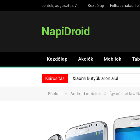
péntek, augusztus 7
Kezdőlap
Felhasználási fel
NapiDroid
Kezdőlap
Akciók
Mobilok
Tab
Kiárusítás
Xiaomi kütyük áron alul
»
»
Főoldal
Android mobilok
Így nézhet ki a G