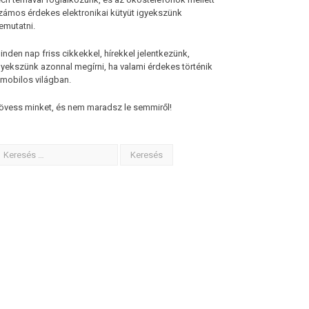
zámos érdekes elektronikai kütyüt igyekszünk
emutatni.
inden nap friss cikkekkel, hírekkel jelentkezünk,
gyekszünk azonnal megírni, ha valami érdekes történik
 mobilos világban.
övess minket, és nem maradsz le semmiről!