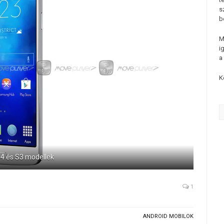
s
b
M
i
a
K
S4 és S3 modellek
1
ANDROID MOBILOK