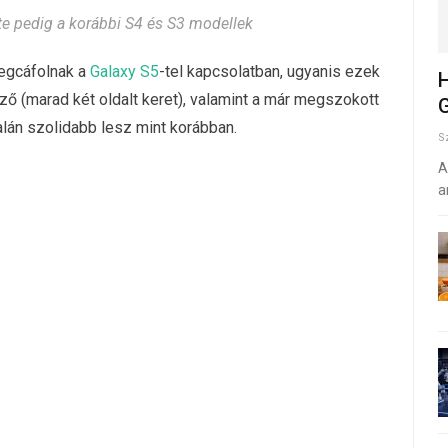
e pedig a korábbi S4 és S3 modellek
megcáfolnak a
Galaxy S5
-tel kapcsolatban, ugyanis ezek
H
lző (marad két oldalt keret), valamint a már megszokott
G
lán szolidabb lesz mint korábban.
S
A
a