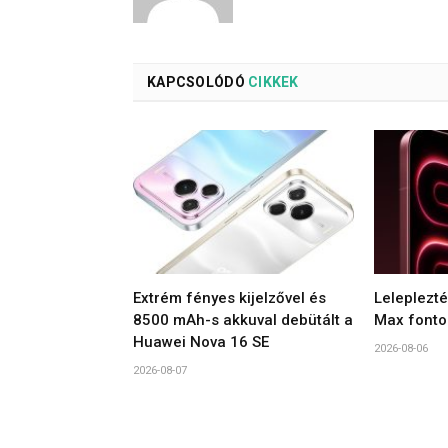
KAPCSOLÓDÓ
CIKKEK
Extrém fényes kijelzővel és
Leleplezt
8500 mAh-s akkuval debütált a
Max fonto
Huawei Nova 16 SE
2026-08-06
2026-08-07