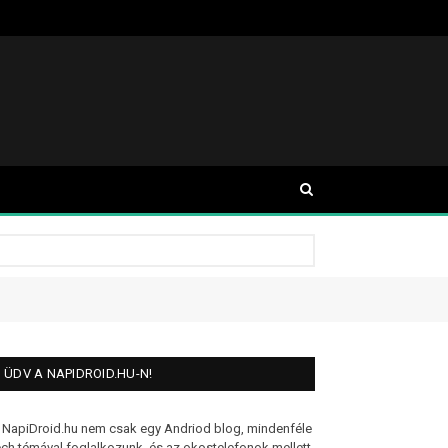
ÜDV A NAPIDROID.HU-N!
 NapiDroid.hu nem csak egy Andriod blog, mindenféle
ech témával foglalkozunk, és az okostelefonok mellett