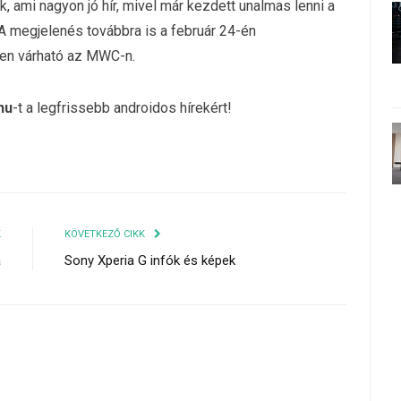
 ami nagyon jó hír, mivel már kezdett unalmas lenni a
A megjelenés továbbra is a február 24-én
n várható az MWC-n.
hu
-t a legfrissebb androidos hírekért!
K
KÖVETKEZŐ CIKK
a
Sony Xperia G infók és képek