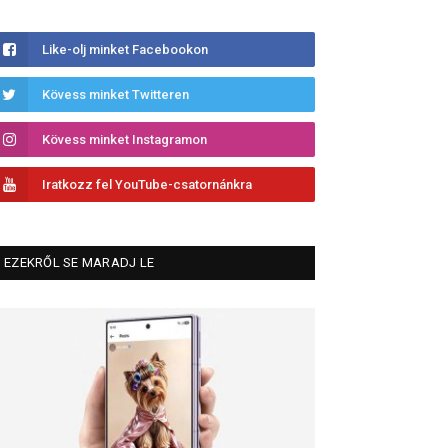
Like-olj minket Facebookon
Kövess minket Twitteren
Kövess minket Instagramon
Iratkozz fel YouTube-csatornánkra
EZEKRŐL SE MARADJ LE