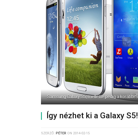
Samsung Galaxy S5, mellette pedig a korábbi 
Így nézhet ki a Galaxy S5!
SZERZŐ:
PÉTER
ON
2014-02-15