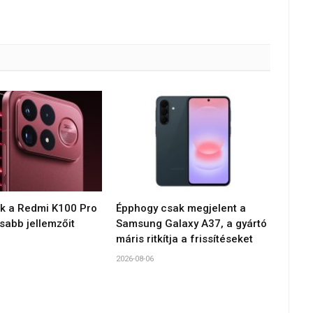
ék a Redmi K100 Pro
Épphogy csak megjelent a
sabb jellemzőit
Samsung Galaxy A37, a gyártó
máris ritkítja a frissítéseket
2026-08-06