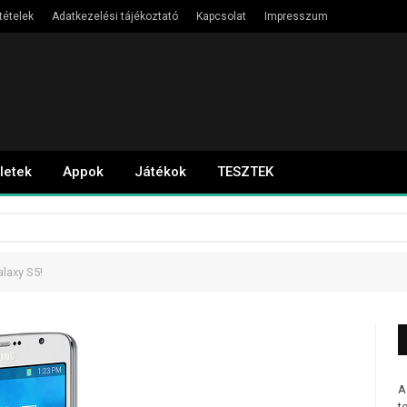
tételek
Adatkezelési tájékoztató
Kapcsolat
Impresszum
letek
Appok
Játékok
TESZTEK
alaxy S5!
A
t